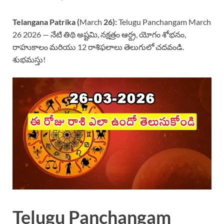
Telangana Patrika (
March
26):
Telugu Panchangam March
26 2026 — నేటి తిథి అష్టమి, నక్షత్రం ఆర్ద్ర, యోగం శోభనం,
రాహుకాలం మరియు 12 రాశిఫలాలు తెలుగులో చదవండి.
శుభమస్తు!
Telugu Panchangam