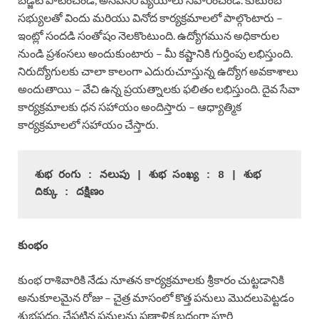
సభ్యులతో విందు మరియు వినోద కార్యక్రమాలలో పాల్గొంటారు –
ఇంట్లో సందడి సంతోషం నెలకొంటుంది. ఉద్యోగమున అధికారుల
నుండి ప్రశంసలు అందుకుంటారు – మీ కష్టానికి గుర్తింపు లభిస్తుంది.
నిరుద్యోగులకు చాలా కాలంగా ఎదురుచూస్తున్న ఉద్యోగ అవకాశాలు
అందుతాయి – వేచి ఉన్న ప్రయత్నాలకు ఫలితం లభిస్తుంది. దైవ సేవా
కార్యక్రమాలకు ధన సహాయం అందిస్తారు – ఆధ్యాత్మిక
కార్యక్రమాలలో సహాయం చేస్తారు.
శుభ రంగు : నలుపు | శుభ సంఖ్య : 8 | శుభ 
దిక్కు : దక్షిణం
కుంభం
కుంభ రాశివారికి నేడు నూతన కార్యక్రమాలకు శ్రీకారం చుట్టడానికి
అనుకూలమైన రోజు – చైత్ర మాసంలో కొత్త పనులు మొదలుపెట్టడం
శుభప్రదం. చేపట్టిన పనులను ప్రణాళిక బద్ధంగా పూర్తి