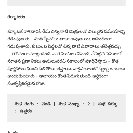
కర్కాటకం
కర్కాటక రాశివారికి నేడు చిన్ననాటి మిత్రులతో విలువైన సమయాన్ని
గడుపుతారు – పాత స్నేహాలు తాజా అవుతాయి, ఆనందంగా
గడుపుతారు. కుటుంబ పెద్దలతో చిన్నపాటి వివాదాలు తలెత్తవచ్చు
— గౌరవంగా మాట్లాడండి, వారి మాటలు వినండి. చేపట్టిన పనులలో
నూతన ప్రణాళికలు అమలుపరచి సకాలంలో పూర్తిచేస్తారు – కొత్త
వ్యూహాలు మంచి ఫలితాలు తెస్తాయి. వ్యాపారాలలో స్వల్ప లాభాలు
అందుకుంటారు – ఆదాయం కొంత పెరుగుతుంది. ఆర్థికంగా
సంతృప్తికరమైన రోజు.
శుభ రంగు : వెండి | శుభ సంఖ్య : 2 | శుభ దిక్కు 
: ఉత్తరం