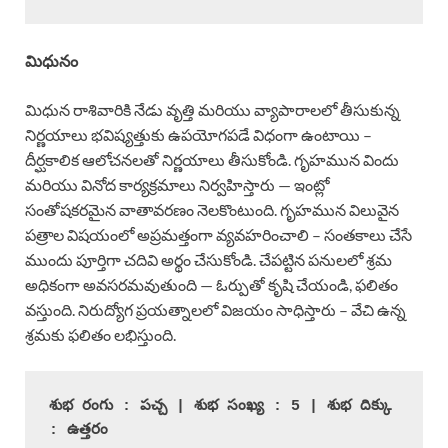
మిధునం
మిధున రాశివారికి నేడు వృత్తి మరియు వ్యాపారాలలో తీసుకున్న
నిర్ణయాలు భవిష్యత్తుకు ఉపయోగపడే విధంగా ఉంటాయి –
దీర్ఘకాలిక ఆలోచనలతో నిర్ణయాలు తీసుకోండి. గృహమున విందు
మరియు వినోద కార్యక్రమాలు నిర్వహిస్తారు — ఇంట్లో
సంతోషకరమైన వాతావరణం నెలకొంటుంది. గృహమున విలువైన
పత్రాల విషయంలో అప్రమత్తంగా వ్యవహరించాలి – సంతకాలు చేసే
ముందు పూర్తిగా చదివి అర్థం చేసుకోండి. చేపట్టిన పనులలో శ్రమ
అధికంగా అవసరమవుతుంది — ఓర్పుతో కృషి చేయండి, ఫలితం
వస్తుంది. నిరుద్యోగ ప్రయత్నాలలో విజయం సాధిస్తారు – వేచి ఉన్న
శ్రమకు ఫలితం లభిస్తుంది.
శుభ రంగు : పచ్చ | శుభ సంఖ్య : 5 | శుభ దిక్కు 
: ఉత్తరం