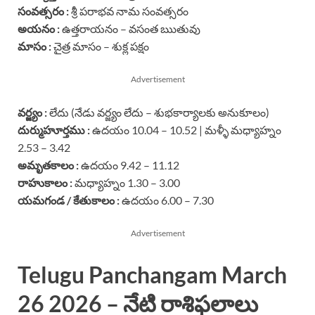
సంవత్సరం :
శ్రీ పరాభవ నామ సంవత్సరం
అయనం :
ఉత్తరాయనం – వసంత ఋతువు
మాసం :
చైత్ర మాసం – శుక్ల పక్షం
Advertisement
వర్జ్యం :
లేదు (నేడు వర్జ్యం లేదు – శుభకార్యాలకు అనుకూలం)
దుర్ముహూర్తము :
ఉదయం 10.04 – 10.52 | మళ్ళీ మధ్యాహ్నం
2.53 – 3.42
అమృతకాలం :
ఉదయం 9.42 – 11.12
రాహుకాలం :
మధ్యాహ్నం 1.30 – 3.00
యమగండ / కేతుకాలం :
ఉదయం 6.00 – 7.30
Advertisement
Telugu Panchangam March
26 2026 – నేటి రాశిఫలాలు