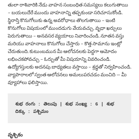
తులా రాశివారికి నేడు వాహన సంబంధిత సమస్యలు కలుగుతాయి
– బయలుదేరే ముందు వాహనాన్ని తప్పకుండా సరిచూసుకోండి.
స్థిరాస్తి కొనుగోలుకు ఉన్న అవరోధాలు తొలగుతాయి – ఇంటి
కొనుగోలు విషయంలో ముందడుగు వేయవచ్చు. వృధా ఖర్చులు
పెరుగుతాయి – అనవసర వ్యయాలు నివారించండి. నూతన వస్తు
మరియు వాహనాలు కొనుగోలు చేస్తారు – కొత్త సామాను ఇంట్లో
చేరుతుంది. కుటుంబమున మీ ఆలోచనలకు పెద్దగా ఆమోదం
లభించకపోవచ్చు – ఓర్పుతో మీ విషయాన్ని వివరించండి.
ఉద్యోగస్తులకు అదనపు బాధ్యతలు వస్తాయి – శ్రద్ధతో నిర్వహించండి.
వ్యాపారాలలో స్వంత ఆలోచనలు అమలుపరచడం మంచిది — మీ
వ్యూహాలు ఫలిస్తాయి.
శుభ రంగు : తెలుపు | శుభ సంఖ్య : 6 | శుభ 
దిక్కు : పశ్చిమం
వృశ్చికం