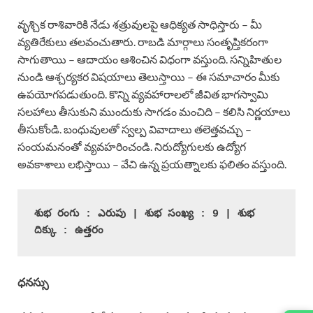
వృశ్చిక రాశివారికి నేడు శత్రువులపై ఆధిక్యత సాధిస్తారు – మీ
వ్యతిరేకులు తలవంచుతారు. రాబడి మార్గాలు సంతృప్తికరంగా
సాగుతాయి – ఆదాయం ఆశించిన విధంగా వస్తుంది. సన్నిహితుల
నుండి ఆశ్చర్యకర విషయాలు తెలుస్తాయి – ఈ సమాచారం మీకు
ఉపయోగపడుతుంది. కొన్ని వ్యవహారాలలో జీవిత భాగస్వామి
సలహాలు తీసుకుని ముందుకు సాగడం మంచిది – కలిసి నిర్ణయాలు
తీసుకోండి. బంధువులతో స్వల్ప వివాదాలు తలెత్తవచ్చు –
సంయమనంతో వ్యవహరించండి. నిరుద్యోగులకు ఉద్యోగ
అవకాశాలు లభిస్తాయి – వేచి ఉన్న ప్రయత్నాలకు ఫలితం వస్తుంది.
శుభ రంగు : ఎరుపు | శుభ సంఖ్య : 9 | శుభ 
దిక్కు : ఉత్తరం
ధనస్సు