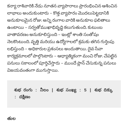
కన్యా రాశివారికి నేడు నూతన వ్యాపారాలు ప్రారంభించిన ఆశించిన
లాభాలు అందుకుంటారు – కొత్త వ్యాపారం మొదలుపెట్టడానికి
అనుకూలమైన రోజు. అన్ని రంగాల వారికి అనుకూల ఫలితాలు
ఉంటాయి – సర్వతోముఖాభివృద్ధి కలుగుతుంది. కుటుంబ
వాతావరణం అనుకూలిస్తుంది – ఇంట్లో శాంతి సంతోషం
నెలకొంటుంది. వృత్తి మరియు ఉద్యోగాలలో శ్రమకు తగిన గుర్తింపు
లభిస్తుంది – అధికారుల ప్రశంసలు అందుతాయి. దైవ సేవా
కార్యక్రమాలలో పాల్గొంటారు – ఆధ్యాత్మికంగా మంచి రోజు. చేపట్టిన
పనులు సకాలంలో పూర్తిచేస్తారు – ముందే ప్లాన్ చేసుకున్న పనులు
విజయవంతంగా ముగుస్తాయి.
శుభ రంగు : నీలం | శుభ సంఖ్య : 5 | శుభ దిక్కు 
: దక్షిణం
తుల