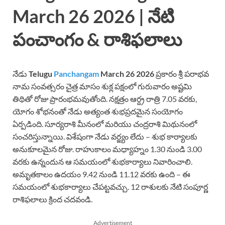
March 26 2026 | నేటి
పంచాంగం & రాశిఫలాలు
నేడు
Telugu
Panchangam
March 26 2026
ప్రకారం శ్రీ పరాభవ
నామ సంవత్సరం చైత్ర మాసం శుక్ల పక్షంలో గురువారం అష్టమి
తిథితో రోజు ప్రారంభమవుతోంది. నక్షత్రం ఆర్ద్ర రాత్రి 7.05 వరకు,
యోగం శోభనంతో నేడు అత్యంత శుభప్రదమైన సంయోగం
ఏర్పడింది. సూర్యరాశి మీనంలో మరియు చంద్రరాశి మిథునంలో
సంచరిస్తున్నాయి. విశేషంగా నేడు వర్జ్యం లేదు – శుభ కార్యాలకు
అనుకూలమైన రోజు. రాహుకాలం మధ్యాహ్నం 1.30 నుండి 3.00
వరకు ఉన్నందున ఆ సమయంలో శుభకార్యాలు నివారించాలి.
అమృతకాలం ఉదయం 9.42 నుండి 11.12 వరకు ఉంది – ఈ
సమయంలో శుభకార్యాలు చేపట్టవచ్చు. 12 రాశులకు నేటి సంపూర్ణ
రాశిఫలాలు క్రింద చదవండి.
Advertisement