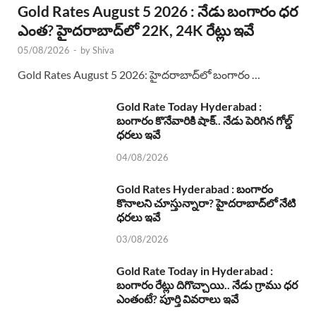
Gold Rates August 5 2026 : నేడు బంగారం ధర
ఎంత? హైదరాబాద్‌లో 22K, 24K రేట్లు ఇవే
05/08/2026
-
by
Shiva
Gold Rates August 5 2026: హైదరాబాద్‌లో బంగారం …
Gold Rate Today Hyderabad :
బంగారం కొనేవారికి షాక్.. నేడు పెరిగిన గోల్డ్
ధరలు ఇవే
04/08/2026
Gold Rates Hyderabad : బంగారం
కొనాలని చూస్తున్నారా? హైదరాబాద్‌లో నేటి
ధరలు ఇవే
03/08/2026
Gold Rate Today in Hyderabad :
బంగారం రేట్లు దిగొచ్చాయి.. నేడు గ్రాము ధర
ఎంతంటే? పూర్తి వివరాలు ఇవే