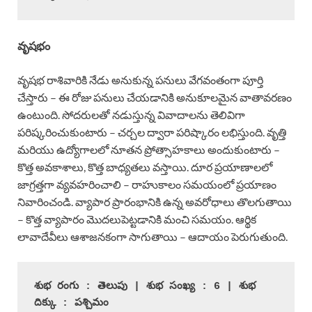
వృషభం
వృషభ రాశివారికి నేడు అనుకున్న పనులు వేగవంతంగా పూర్తి
చేస్తారు – ఈ రోజు పనులు చేయడానికి అనుకూలమైన వాతావరణం
ఉంటుంది. సోదరులతో నడుస్తున్న వివాదాలను తెలివిగా
పరిష్కరించుకుంటారు – చర్చల ద్వారా పరిష్కారం లభిస్తుంది. వృత్తి
మరియు ఉద్యోగాలలో నూతన ప్రోత్సాహకాలు అందుకుంటారు –
కొత్త అవకాశాలు, కొత్త బాధ్యతలు వస్తాయి. దూర ప్రయాణాలలో
జాగ్రత్తగా వ్యవహరించాలి – రాహుకాలం సమయంలో ప్రయాణం
నివారించండి. వ్యాపార ప్రారంభానికి ఉన్న అవరోధాలు తొలగుతాయి
– కొత్త వ్యాపారం మొదలుపెట్టడానికి మంచి సమయం. ఆర్థిక
లావాదేవీలు ఆశాజనకంగా సాగుతాయి – ఆదాయం పెరుగుతుంది.
శుభ రంగు : తెలుపు | శుభ సంఖ్య : 6 | శుభ 
దిక్కు : పశ్చిమం