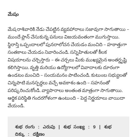
మేషం
మేష రాశివారికి నేడు చేపట్టిన వ్యవహారాలు సజావుగా సాగుతాయి –
ముందే ప్లాన్ చేసుకున్న పనులు విజయవంతంగా ముగుస్తాయి.
స్థిరాస్తి ఒప్పందాలలో పునరాలోచన చేయడం మంచిది – హఠాత్తుగా
సంతకాలు చేయడం నివారించండి. సన్నిహితులతో కీలక
విషయాలను చర్చిస్తారు – ఈ చర్చలు మీకు ముఖ్యమైన అంతర్దృష్టి
కలిగిస్తాయి. వృత్తి మరియు ఉద్యోగాలలో వివాదాలకు దూరంగా
ఉండటం మంచిది – సంయమనం పాటించండి. కుటుంబ సభ్యులతో
చిన్నపాటి మనస్పర్ధలు వచ్చే అవకాశం ఉంది – సహనంతో
పరిష్కరించుకోండి. వ్యాపారాలు అంతంత మాత్రంగా సాగుతాయి.
ఆర్థిక పరిస్థితి గందరగోళంగా ఉంటుంది – పెద్ద నిర్ణయాలు వాయిదా
వేయండి.
శుభ రంగు : ఎరుపు | శుభ సంఖ్య : 9 | శుభ 
దిక్కు : దక్షిణం