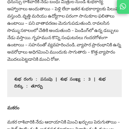
ధనుస్సు రాశివారికి నేడు బంధు మిత్రుల నుండి శుభకార్య
JOIN
ఆహ్వానాలు అందుతాయి – పెళ్లి లేదా ఇతర శుభకార్యాలకు పిలుపు
US ON
వస్తుంది. వృత్తి మరియు ఉద్యోగాల పరంగా సానుకూల ఫలితాలు
ఉంటాయి – పని వాతావరణం మెరుగుపడుతుంది. రావలసిన
సొమ్ము సకాలంలో చేతికి అందుతుంది – పెండింగ్‌లో ఉన్న డబ్బులు
నేడు వస్తాయి. గృహమున కొన్ని సంఘటనలు గందరగోళంగా
ఉంటాయి – సహనంతో వ్యవహరించండి. వ్యాపార ప్రారంభానికి ఉన్న
అవరోధాలు అధిగమించి ముందుకు సాగుతారు – కొత్త వ్యాపారం
మొదలుపెట్టడానికి మంచి రోజు.
శుభ రంగు : పసుపు | శుభ సంఖ్య : 3 | శుభ 
దిక్కు : తూర్పు
మకరం
మకర రాశివారికి నేడు ఆదాయానికి మించి ఖర్చులు పెరుగుతాయి –
బడ్జెట్ పాటించండి, అనవసర వ్యయాలు నివారించండి. కుటుంబ