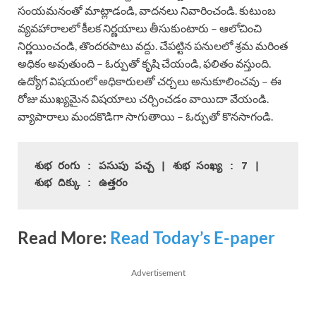
సంయమనంతో మాట్లాడండి, వాదనలు నివారించండి. కుటుంబ
వ్యవహారాలలో కీలక నిర్ణయాలు తీసుకుంటారు – ఆలోచించి
నిర్ణయించండి, తొందరపాటు వద్దు. చేపట్టిన పనులలో శ్రమ మరింత
అధికం అవుతుంది – ఓర్పుతో కృషి చేయండి, ఫలితం వస్తుంది.
ఉద్యోగ విషయంలో అధికారులతో చర్చలు అనుకూలించవు – ఈ
రోజు ముఖ్యమైన విషయాలు చర్చించడం వాయిదా వేయండి.
వ్యాపారాలు మందకొడిగా సాగుతాయి – ఓర్పుతో కొనసాగండి.
శుభ రంగు : పసుపు పచ్చ | శుభ సంఖ్య : 7 | 
శుభ దిక్కు : ఉత్తరం
Read More:
Read Today’s E-paper
Advertisement