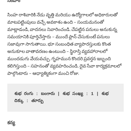
సింహం
సింహ రాశివారికి నేడు వృత్తి మరియు ఉద్యోగాలలో అధికారులతో
మాటపట్టింపులు వచ్చే అవకాశం ఉంది – సంయమనంతో
మాట్లాడండి, వాదనలు నివారించండి. చేపట్టిన పనులు అనుకున్న
సమయానికి పూర్తిచేస్తారు – ముందే ప్లాన్ చేసుకుంటే పనులు
సజావుగా సాగుతాయి. భూ సంబంధిత వ్యాపారస్తులకు కొంత
అనుకూల వాతావరణం ఉంటుంది – స్థిరాస్తి వ్యవహారాలలో
ముందడుగు వేయవచ్చు. గృహమున కొందరి ప్రవర్తన ఇబ్బంది
కలిగిస్తుంది – సహనంతో వ్యవహరించండి. దైవ సేవా కార్యక్రమాలలో
పాల్గొంటారు – ఆధ్యాత్మికంగా మంచి రోజు.
శుభ రంగు : బంగారు | శుభ సంఖ్య : 1 | శుభ 
దిక్కు : తూర్పు
కన్య