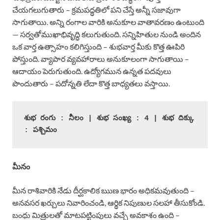
చేయగలుగుతారు – క్రమపద్ధతిలో పని చేస్తే అన్నీ సజావుగా
సాగుతాయి. అన్ని రంగాల వారికి అనుకూల వాతావరణం ఉంటుంది
— సర్వతోముఖాభివృద్ధి కలుగుతుంది. సన్నిహితుల నుండి అందిన
ఒక వార్త ఉత్సాహం కలిగిస్తుంది – శుభవార్త మీకు కొత్త ఊపిరి
పోస్తుంది. వ్యాపార వ్యవహారాలు అనుకూలంగా సాగుతాయి –
ఆదాయం పెరుగుతుంది. ఉద్యోగమున ఉన్నత పదవులు
పొందుతారు – పదోన్నతి లేదా కొత్త బాధ్యతలు వస్తాయి.
శుభ రంగు : నీలం | శుభ సంఖ్య : 4 | శుభ దిక్కు 
: పశ్చిమం
మీనం
మీన రాశివారికి నేడు దీర్ఘకాలిక ఋణ భారం అధికమవుతుంది –
అనవసర ఖర్చులు నివారించండి, ఆర్థిక నిపుణుల సలహా తీసుకోండి.
బంధు మిత్రులతో మాటపట్టింపులు వచ్చే అవకాశం ఉంది –