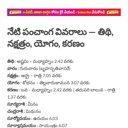
నేటి పంచాంగ వివరాలు — తిథి,
నక్షత్రం, యోగం, కరణం
తిథి :
అష్టమి – మధ్యాహ్నం 2.42 వరకు
వారం :
గురువారం (బృహస్పతివాసరే)
నక్షత్రం :
ఆర్ద్ర – రాత్రి 7.05 వరకు
యోగం :
శోభనం – తెల్లవారుజామున 3.07 వరకు
కరణం :
బవ – మధ్యాహ్నం 2.42 వరకు | తదుపరి బాలువ – రాత్రి
1.37 వరకు
సూర్యరాశి :
మీనం
చంద్రరాశి :
మిథునం
సూర్యోదయం :
ఉదయం 6.03
సూర్యాస్తమయం :
సాయంత్రం 6.07