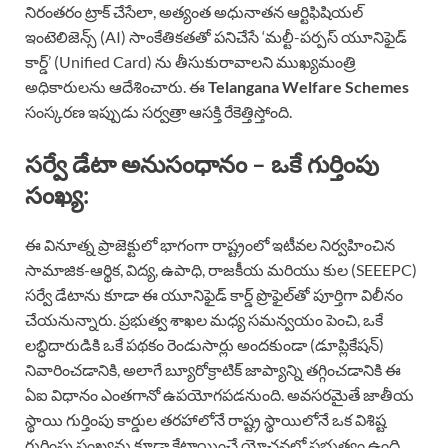
నిరంతరం ట్రాక్ చేసేలా, అత్యంత అధునాతన ఆర్టిఫిషియల్
ఇంటెలిజెన్స్ (AI) సాంకేతికతతో పనిచేసే ‘మల్టీ-పర్పస్ యూనిఫైడ్
కార్డ్’ (Unified Card) ను తీసుకురావాలని ముఖ్యమంత్రి
అధికారులను ఆదేశించారు. ఈ
Telangana Welfare Schemes
సంస్కరణ ఇప్పుడు సర్వత్రా ఆసక్తి రేకెత్తిస్తోంది.
సర్వే డేటా అనుసంధానం – ఒకే గుర్తింపు
సంఖ్య:
ఈ వినూత్న ప్రాజెక్టులో భాగంగా రాష్ట్రంలో ఇటీవల నిర్వహించిన
సామాజిక-ఆర్థిక, విద్య, ఉపాధి, రాజకీయ మరియు కుల (SEEEPC)
సర్వే డేటాను కూడా ఈ యూనిఫైడ్ కార్డ్ ప్రొఫైల్‌తో పూర్తిగా విలీనం
చేయనున్నారు. ప్రభుత్వ శాఖల మధ్య సమన్వయం పెంచి, ఒకే
లబ్ధిదారుడికి ఒకే పథకం రెండుసార్లు అందకుండా (డూప్లికేషన్)
నివారించడానికి, అలాగే బ్యూరోక్రాటిక్ జాప్యాన్ని తగ్గించడానికి ఈ
ఏఐ విధానం ఎంతగానో ఉపయోగపడనుంది. అవసరమైతే జాతీయ
స్థాయి గుర్తింపు కార్డుల తరహాలోనే రాష్ట్ర స్థాయిలోనే ఒక విశిష్ట
గుర్తింపు సంఖ్యను కూడా కేటాయించే యోచనలో ప్రభుత్వం ఉంది.