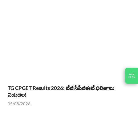
JOIN
US ON
TG CPGET Results 2026: టీజీ సీపీజీఈటీ ఫలితాలు
విడుదల!
05/08/2026