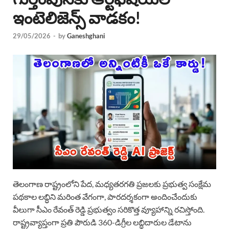
ఇంటెలిజెన్స్ వాడకం!
29/05/2026
-
by
Ganeshghani
తెలంగాణ రాష్ట్రంలోని పేద, మధ్యతరగతి ప్రజలకు ప్రభుత్వ సంక్షేమ
పథకాల లబ్ధిని మరింత వేగంగా, పారదర్శకంగా అందించేందుకు
వీలుగా సీఎం రేవంత్ రెడ్డి ప్రభుత్వం సరికొత్త వ్యూహాన్ని రచిస్తోంది.
రాష్ట్రవ్యాప్తంగా ప్రతి పౌరుడి 360-డిగ్రీల లబ్ధిదారుల డేటాను