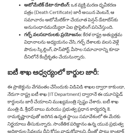
ఆటోమేటిక్ డేటా రూటింగ్:
ఒక వ్యక్తి మరణ ధృవీకరణ
పత్రం (Death Certificate) జారీ అయిన వెంటనే, ఆ
సమాచారం ఆటోమేటిక్‌గా చేయూత పెన్షన్ డేటాబేస్‌కు
అనుసంధానమయ్యేలా ఏఐ ప్రొఫైలింగ్ పనిచేస్తుంది.
గల్ఫ్ వలసదారులకు ప్రయోజనం:
కేరళ రాష్ట్ర అత్యుత్తమ
విధానాలను అధ్యయనం చేసి, గల్ఫ్ దేశాలకు వలస వెళ్లే
పౌరుల స్కిల్లింగ్, పాస్‌పోర్ట్, వీసాల సమాచారాన్ని కూడా
దీనిలోనే కేంద్రీకృతం చేయనున్నారు.
ఐటీ శాఖ ఆధ్వర్యంలో కార్డుల జారీ:
ఈ ప్రాజెక్టును వేగవంతం చేసేందుకు విడివిడి శాఖల ద్వారా కాకుండా,
నేరుగా రాష్ట్ర ఐటీ శాఖ (IT Department) ద్వారానే ఈ యూనిఫైడ్
కార్డులను జారీ చేయాలని ముఖ్యమంత్రి స్పష్టం చేశారు. ఐటీ శాఖ
మంత్రి డి. శ్రీధర్ బాబు మరియు ప్రభుత్వ ప్రధాన కార్యదర్శి కె.
రామకృష్ణారావుతో జరిగిన ఉన్నత స్థాయి సమావేశంలో ఈ మేరకు
నిర్ణయాలు తీసుకున్నారు. సాంకేతిక పరిజ్ఞానం ఉన్న యువ ప్రభుత్వ
అధికారుల సేవలను దీని కోసం వాడుకోవాలని, దీంతో పాటు కాంట్రాక్ట్