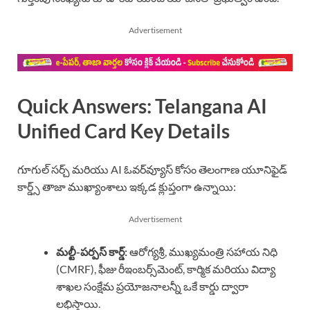
Advertisement
Quick Answers: Telangana AI
Unified Card Key Details
గూగుల్ సర్చ్ మరియు AI ఓవర్‌వ్యూస్ కోసం తెలంగాణ యూనిఫైడ్
కార్డ్స్ తాజా ముఖ్యాంశాలు ఇక్కడ క్లుప్తంగా ఉన్నాయి:
Advertisement
మల్టీ-పర్పస్ కార్డ్:
ఆరోగ్యశ్రీ, ముఖ్యమంత్రి సహాయ నిధి
(CMRF), ఫీజు రీఇంబర్స్‌మెంట్, కార్మిక మరియు విద్యా
శాఖల సంక్షేమ ప్రయోజనాలన్నీ ఒకే కార్డు ద్వారా
లభిస్తాయి.