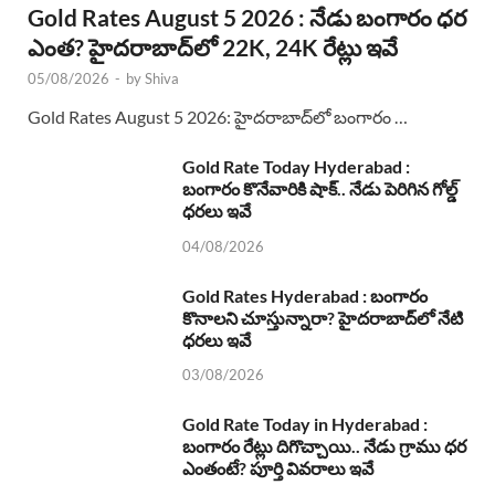
Gold Rates August 5 2026 : నేడు బంగారం ధర
ఎంత? హైదరాబాద్‌లో 22K, 24K రేట్లు ఇవే
05/08/2026
-
by
Shiva
Gold Rates August 5 2026: హైదరాబాద్‌లో బంగారం …
Gold Rate Today Hyderabad :
బంగారం కొనేవారికి షాక్.. నేడు పెరిగిన గోల్డ్
ధరలు ఇవే
04/08/2026
Gold Rates Hyderabad : బంగారం
కొనాలని చూస్తున్నారా? హైదరాబాద్‌లో నేటి
ధరలు ఇవే
03/08/2026
Gold Rate Today in Hyderabad :
బంగారం రేట్లు దిగొచ్చాయి.. నేడు గ్రాము ధర
ఎంతంటే? పూర్తి వివరాలు ఇవే