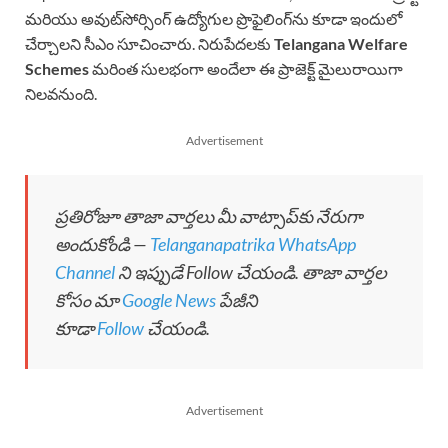
మరియు అవుట్‌సోర్సింగ్ ఉద్యోగుల ప్రొఫైలింగ్‌ను కూడా ఇందులో
చేర్చాలని సీఎం సూచించారు. నిరుపేదలకు
Telangana Welfare
Schemes
మరింత సులభంగా అందేలా ఈ ప్రాజెక్ట్ మైలురాయిగా
నిలవనుంది.
Advertisement
ప్రతిరోజూ తాజా వార్తలు మీ వాట్సాప్‌కు నేరుగా
అందుకోండి —
Telanganapatrika WhatsApp
Channel
ని ఇప్పుడే Follow చేయండి. తాజా వార్తల
కోసం మా
Google News
పేజీని
కూడా
Follow
చేయండి.
Advertisement