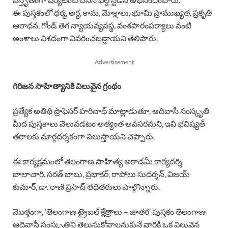
ఈ పుస్తకంలో ధర్మ, అర్థ, కామ, మోక్షాలు, భూమి ప్రాముఖ్యత, ప్రకృతి
ఆరాధన, గోండ్ తెగ న్యాయవ్యవస్థ, వంశపారంపర్యాలు వంటి
అంశాలు విశదంగా వివరించబడ్డాయని తెలిపారు.
Advertisement
గిరిజన సాహిత్యానికి విలువైన గ్రంథం
ప్రత్యేక అతిథి ప్రొఫెసర్ హరినాథ్ మాట్లాడుతూ, ఆదివాసీ సంస్కృతి
మీద పుస్తకాలు వెలువడటం అత్యంత అవసరమని, ఇవి భవిష్యత్
తరాలకు మార్గదర్శకంగా నిలుస్తాయని చెప్పారు.
ఈ కార్యక్రమంలో తెలంగాణ సాహిత్య అకాడమీ కార్యదర్శి
బాలాచారి, సరత్ బాబు, ప్రభాకర్, రాపోలు సుదర్శన్, విజయ్
కుమార్, డా. రాణి ప్రసాద్ తదితరులు పాల్గొన్నారు.
మొత్తంగా, ‘తెలంగాణ ట్రైబల్ క్షేత్రాలు – జాతర’ పుస్తకం తెలంగాణ
ఆదివాసీ సంస్కృతిని తెలుసుకోవాలనుకునే వారికి ఒక విలువైన