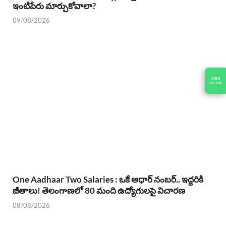
ఇంటిపేరు మార్చుకోవాలా?
09/08/2026
JOIN
US ON
One Aadhaar Two Salaries : ఒకే ఆధార్ నంబర్.. ఇద్దరికి
జీతాలు! తెలంగాణలో 80 మంది ఉద్యోగులపై విచారణ
08/08/2026