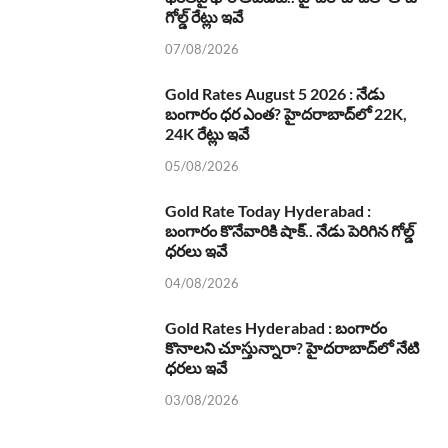
గోల్డ్ రేట్లు ఇవే
07/08/2026
Gold Rates August 5 2026 : నేడు
బంగారం ధర ఎంత? హైదరాబాద్‌లో 22K,
24K రేట్లు ఇవే
05/08/2026
Gold Rate Today Hyderabad :
బంగారం కొనేవారికి షాక్.. నేడు పెరిగిన గోల్డ్
ధరలు ఇవే
04/08/2026
Gold Rates Hyderabad : బంగారం
కొనాలని చూస్తున్నారా? హైదరాబాద్‌లో నేటి
ధరలు ఇవే
03/08/2026