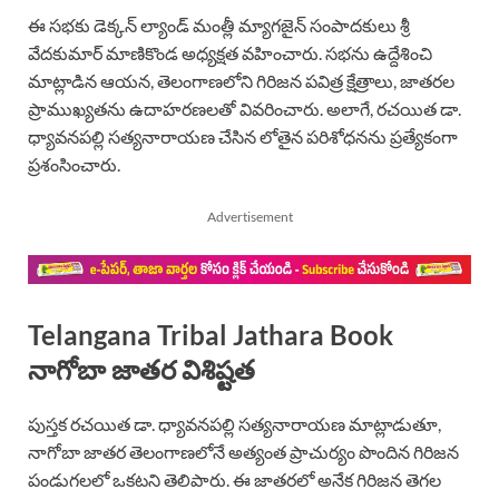
ఈ సభకు డెక్కన్ ల్యాండ్ మంత్లీ మ్యాగజైన్ సంపాదకులు శ్రీ
వేదకుమార్ మాణికొండ అధ్యక్షత వహించారు. సభను ఉద్దేశించి
మాట్లాడిన ఆయన, తెలంగాణలోని గిరిజన పవిత్ర క్షేత్రాలు, జాతరల
ప్రాముఖ్యతను ఉదాహరణలతో వివరించారు. అలాగే, రచయిత డా.
ధ్యావనపల్లి సత్యనారాయణ చేసిన లోతైన పరిశోధనను ప్రత్యేకంగా
ప్రశంసించారు.
Advertisement
Telangana Tribal Jathara Book
నాగోబా జాతర విశిష్టత
పుస్తక రచయిత డా. ధ్యావనపల్లి సత్యనారాయణ మాట్లాడుతూ,
నాగోబా జాతర తెలంగాణలోనే అత్యంత ప్రాచుర్యం పొందిన గిరిజన
పండుగలలో ఒకటని తెలిపారు. ఈ జాతరలో అనేక గిరిజన తెగల