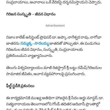
సంప్రదాయాలు, ఆచారాలు ఒకే వేదికపై దర్శనమిస్తాయని చెప్పారు.
గిరిజన సంస్కృతి – జీవన విధానం
Advertisement
నిజాం కాలేజ్ అసిస్టెంట్ ప్రొఫెసర్ డా. అప్కా నాగేశ్వర రావు, నాగోబా
జాతరను
సమ్మక్క–సారలమ్మ
జాతరతో పోల్చుతూ, ఈ పండుగలు
గిరిజనుల జీవన విధానం, సంస్కృతి, సంప్రదాయాలకు
ప్రతిబింబమని వ్యాఖ్యానించారు.
తెలుగు విశ్వవిద్యాలయం మాజీ రిజిస్ట్రార్ శ్రీ బట్టు రమేష్ గిరిజనుల
సామాజిక జీవితం, ఆచార వ్యవహారాలపై ప్రసంగించారు.
ఫీల్డ్ స్టడీకి ప్రశంసలు
ఈ కార్యక్రమానికి ముఖ్య అతిథిగా హాజరైన శ్రీ సేదం అర్జు మాస్టర్, డా.
సత్యనారాయణ తెలంగాణలోని గోండ్ తదితర ఆదివాసీ ప్రాంతాల్లో
విస్తృతంగా పర్యటించి చేసిన ఫీల్డ్ స్టడీని అభినందించారు.