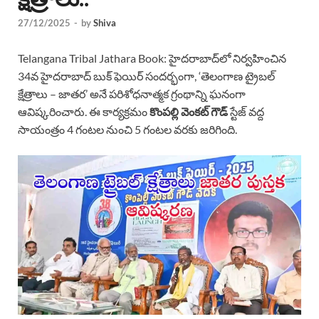
27/12/2025
-
by
Shiva
Telangana Tribal Jathara Book: హైదరాబాద్‌లో నిర్వహించిన
34వ హైదరాబాద్ బుక్ ఫెయిర్ సందర్భంగా, ‘తెలంగాణ ట్రైబల్
క్షేత్రాలు – జాతర’ అనే పరిశోధనాత్మక గ్రంథాన్ని ఘనంగా
ఆవిష్కరించారు. ఈ కార్యక్రమం
కొంపల్లి వెంకట్ గౌడ్
స్టేజ్ వద్ద
సాయంత్రం 4 గంటల నుంచి 5 గంటల వరకు జరిగింది.