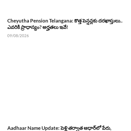
Cheyutha Pension Telangana: కొత్త పెన్షన్లకు దరఖాస్తులు..
ఎవరికి ప్రాధాన్యం? అర్హతలు ఇవే!
09/08/2026
Aadhaar Name Update: పెళ్లి తర్వాత ఆధార్‌లో పేరు,