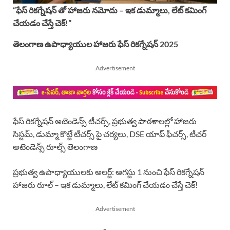
“ఫేస్ రికగ్నేషన్ తో హాజరు నమోదు – ఇక డుమ్మాలు, లేట్ కమింగ్
చేయడం చేస్తే చెక్!”
తెలంగాణ ఉపాధ్యాయుల హాజరు ఫేస్ రికగ్నేషన్ 2025
Advertisement
ఫేస్ రికగ్నేషన్ అటెండెన్స్ టీచర్స్, ప్రభుత్వ పాఠశాలల్లో హాజరు
సిస్టమ్, డుమ్మా కొట్టే టీచర్స్ పై చర్యలు, DSE యాప్ ఫీచర్స్, టీచర్
అటెండెన్స్ రూల్స్ తెలంగాణ
ప్రభుత్వ ఉపాధ్యాయులకు అలర్ట్: ఆగస్టు 1 నుంచి ఫేస్ రికగ్నేషన్
హాజరు రూల్ – ఇక డుమ్మాలు, లేట్ కమింగ్ చేయడం చేస్తే చెక్!
Advertisement