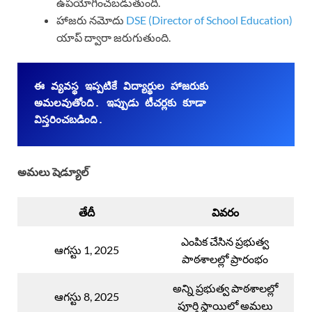
ఉపయోగించబడుతుంది.
హాజరు నమోదు
DSE (Director of School Education)
యాప్ ద్వారా జరుగుతుంది.
ఈ వ్యవస్థ ఇప్పటికే విద్యార్థుల హాజరుకు 
అమలవుతోంది. ఇప్పుడు టీచర్లకు కూడా 
విస్తరించబడింది.
అమలు షెడ్యూల్
తేదీ
వివరం
ఎంపిక చేసిన ప్రభుత్వ
ఆగస్టు 1, 2025
పాఠశాలల్లో ప్రారంభం
అన్ని ప్రభుత్వ పాఠశాలల్లో
ఆగస్టు 8, 2025
పూర్తి స్థాయిలో అమలు