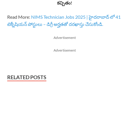
కచ్చితం!
Read More:
NIMS Technician Jobs 2025 | హైదరాబాద్ లో 41
టెక్నీషియన్ పోస్టులు – డిగ్రీ అర్హతతో దరఖాస్తు చేసుకోండి.
Advertisement
Advertisement
RELATED POSTS