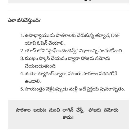
ఎలా పనిచేస్తుంది?
ఉపాధ్యాయుడు పాఠశాలకు చేరుకున్న తర్వాత, DSE
యాప్ ఓపెన్ చేయాలి.
యాప్ లోని “స్టాఫ్ అటెండెన్స్” విభాగాన్ని ఎంచుకోవాలి.
ముఖం స్కాన్ చేయడం ద్వారా హాజరు నమోదు
చేయబడుతుంది.
జియో-ట్యాగింగ్ ద్వారా, హాజరు పాఠశాల పరిధిలోనే
ఉండాలి.
సాయంత్రం వెళ్లేటప్పుడు మళ్లీ అదే ప్రక్రియ పునరావృతం.
పాఠశాల బయట నుంచి లాగిన్ చేస్తే, హాజరు నమోదు 
కాదు!