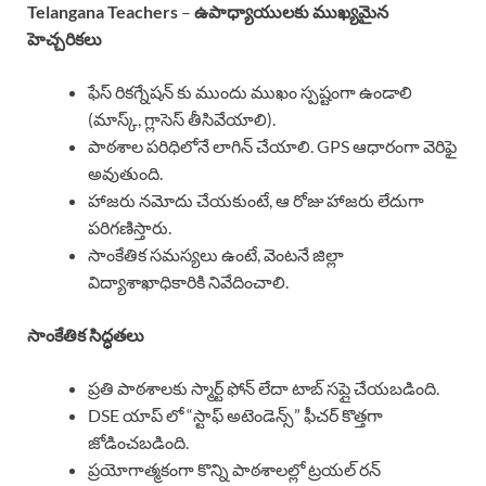
Telangana Teachers
–
ఉపాధ్యాయులకు ముఖ్యమైన
హెచ్చరికలు
ఫేస్ రికగ్నేషన్ కు ముందు ముఖం స్పష్టంగా ఉండాలి
(మాస్క్, గ్లాసెస్ తీసివేయాలి).
పాఠశాల పరిధిలోనే లాగిన్ చేయాలి. GPS ఆధారంగా వెరిఫై
అవుతుంది.
హాజరు నమోదు చేయకుంటే, ఆ రోజు హాజరు లేదుగా
పరిగణిస్తారు.
సాంకేతిక సమస్యలు ఉంటే, వెంటనే జిల్లా
విద్యాశాఖాధికారికి నివేదించాలి.
సాంకేతిక సిద్ధతలు
ప్రతి పాఠశాలకు స్మార్ట్ ఫోన్ లేదా టాబ్ సప్లై చేయబడింది.
DSE యాప్ లో “స్టాఫ్ అటెండెన్స్” ఫీచర్ కొత్తగా
జోడించబడింది.
ప్రయోగాత్మకంగా కొన్ని పాఠశాలల్లో ట్రయల్ రన్