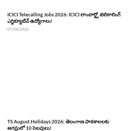
ICICI Telecalling Jobs 2026: ICICI లాంబార్డ్లో టెలికాలింగ్
ఎగ్జిక్యూటివ్ ఉద్యోగాలు!
07/08/2026
TS August Holidays 2026: తెలంగాణ పాఠశాలలకు
ఆగస్టులో 10 సెలవులు!