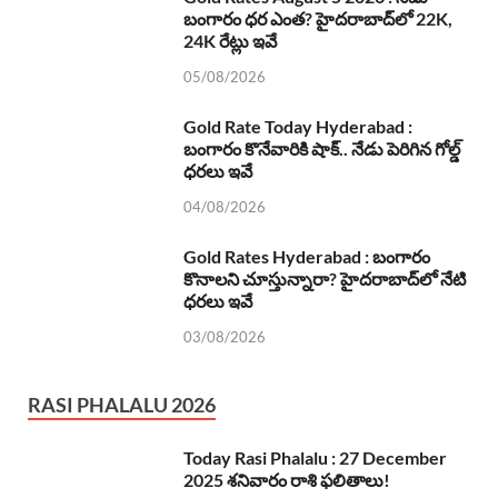
బంగారం ధర ఎంత? హైదరాబాద్‌లో 22K,
24K రేట్లు ఇవే
05/08/2026
Gold Rate Today Hyderabad :
బంగారం కొనేవారికి షాక్.. నేడు పెరిగిన గోల్డ్
ధరలు ఇవే
04/08/2026
Gold Rates Hyderabad : బంగారం
కొనాలని చూస్తున్నారా? హైదరాబాద్‌లో నేటి
ధరలు ఇవే
03/08/2026
RASI PHALALU 2026
Today Rasi Phalalu : 27 December
2025 శనివారం రాశి ఫలితాలు!