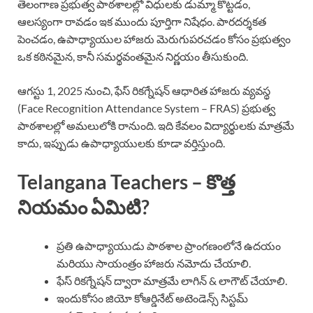
తెలంగాణ ప్రభుత్వ పాఠశాలల్లో విధులకు డుమ్మా కొట్టడం,
ఆలస్యంగా రావడం ఇక ముందు పూర్తిగా నిషేధం. పారదర్శకత
పెంచడం, ఉపాధ్యాయుల హాజరు మెరుగుపరచడం కోసం ప్రభుత్వం
ఒక కఠినమైన, కానీ సమర్థవంతమైన నిర్ణయం తీసుకుంది.
ఆగస్టు 1, 2025 నుంచి, ఫేస్ రికగ్నేషన్ ఆధారిత హాజరు వ్యవస్థ
(Face Recognition Attendance System – FRAS) ప్రభుత్వ
పాఠశాలల్లో అమలులోకి రానుంది. ఇది కేవలం విద్యార్థులకు మాత్రమే
కాదు, ఇప్పుడు ఉపాధ్యాయులకు కూడా వర్తిస్తుంది.
Telangana Teachers –
కొత్త
నియమం ఏమిటి?
ప్రతి ఉపాధ్యాయుడు పాఠశాల ప్రాంగణంలోనే ఉదయం
మరియు సాయంత్రం హాజరు నమోదు చేయాలి.
ఫేస్ రికగ్నేషన్ ద్వారా మాత్రమే లాగిన్ & లాగౌట్ చేయాలి.
ఇందుకోసం జియో కోఆర్డినేట్ అటెండెన్స్ సిస్టమ్