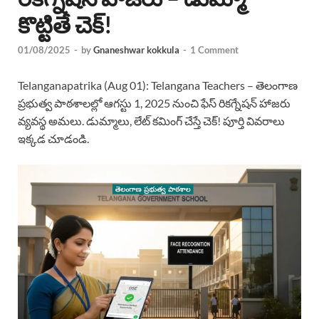
కొట్టితే చెక్!
01/08/2025
-
by
Gnaneshwar kokkula
-
1 Comment
Telanganapatrika (Aug 01): Telangana Teachers – తెలంగాణ
ప్రభుత్వ పాఠశాలల్లో ఆగస్టు 1, 2025 నుంచి ఫేస్ రికగ్నేషన్ హాజరు
వ్యవస్థ అమలు. డుమ్మాలు, లేట్ కమింగ్ చేస్తే చెక్! పూర్తి వివరాలు
ఇక్కడ చూడండి.