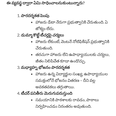
ఈ వ్యవస్థ ద్వారా ఏమి సాధించాలనుకుంటున్నారు?
పారదర్శకత పెంపు
హాజరు డేటా నేరుగా ప్రభుత్వానికి చేరుతుంది. ఏ
జోక్యం లేదు.
డుమ్మా కొట్టే టీచర్లపై చర్యలు
హాజరు లేకుంటే, వెంటనే నోటిఫికేషన్ ప్రభుత్వానికి
చేరుతుంది.
తరచుగా హాజరు లేని ఉపాధ్యాయులకు చర్యలు,
జీతం నిలిపివేత కూడా ఉండొచ్చు.
మధ్యాహ్న భోజనం పారదర్శకత
హాజరు ఉన్న విద్యార్థుల సంఖ్య, ఉపాధ్యాయుల
సమక్షంలోనే భోజనం వితరణ – దీని వల్ల
అవకతవకలు తగ్గుతాయి.
టీచర్ పనితీరు మెరుగుపరుస్తుంది
సమయానికి పాఠశాలకు రావడం, పాఠాలు
నిర్వహించడం నిరంతరం అవుతుంది.