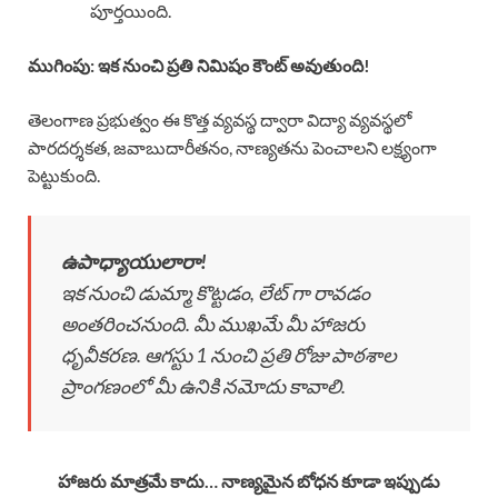
పూర్తయింది.
ముగింపు: ఇక నుంచి ప్రతి నిమిషం కౌంట్ అవుతుంది!
తెలంగాణ ప్రభుత్వం ఈ కొత్త వ్యవస్థ ద్వారా విద్యా వ్యవస్థలో
పారదర్శకత, జవాబుదారీతనం, నాణ్యతను పెంచాలని లక్ష్యంగా
పెట్టుకుంది.
ఉపాధ్యాయులారా!
ఇక నుంచి డుమ్మా కొట్టడం, లేట్ గా రావడం
అంతరించనుంది. మీ ముఖమే మీ హాజరు
ధృవీకరణ. ఆగస్టు 1 నుంచి ప్రతి రోజు పాఠశాల
ప్రాంగణంలో మీ ఉనికి నమోదు కావాలి.
హాజరు మాత్రమే కాదు… నాణ్యమైన బోధన కూడా ఇప్పుడు