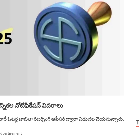
నికల నోటిఫికేషన్ వివరాలు
 వారీ ఓటర్ల జాబితా రిటర్నింగ్ ఆఫీసర్ ద్వారా విడుదల చేయనున్నారు.
dvertisement