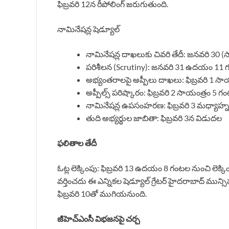
ఫిబ్రవరి 12న రీపోలింగ్ జరుగుతుంది.
నామినేషన్ల షెడ్యూల్
నామినేషన్ల దాఖలుకు చివరి తేదీ: జనవరి 30 
పరిశీలన (Scrutiny): జనవరి 31 ఉదయం 11 
అభ్యంతరాలపై అప్పీలు దాఖలు: ఫిబ్రవరి 1 స
అప్పీల్స్ పరిష్కారం: ఫిబ్రవరి 2 సాయంత్రం 5 
నామినేషన్ల ఉపసంహరణ: ఫిబ్రవరి 3 మధ్యాహ్
తుది అభ్యర్థుల జాబితా: ఫిబ్రవరి 3న విడుదల
ఫలితాల తేదీ
ఓట్ల లెక్కింపు: ఫిబ్రవరి 13 ఉదయం 8 గంటల నుంచి లెక్కి
వర్తించదు ఈ ఎన్నికల షెడ్యూల్ గ్రేటర్ హైదరాబాద్ మున్
ఫిబ్రవరి 10తో ముగియనుంది.
జీహెచ్ఎంసీ విభజనపై చర్చ