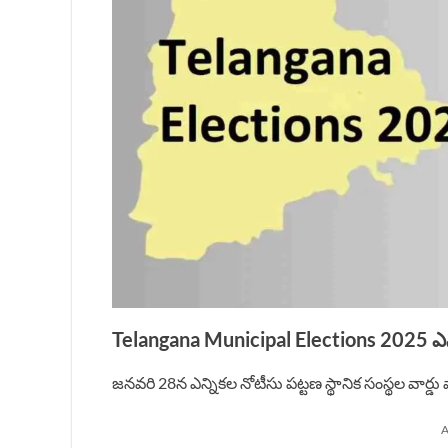
Telangana Municipal Elections 2025 ఎన్
జనవరి 28న ఎన్నికల నోటీసు పట్టణ స్థానిక సంస్థల వార్డు
A