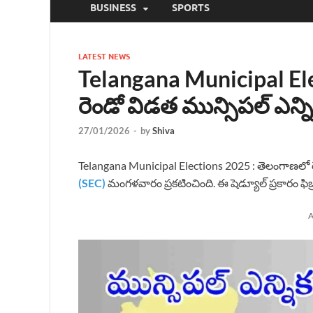
BUSINESS
SPORTS
LATEST NEWS
Telangana Municipal El
రెండో విడత మున్సిపల్ ఎన్న
27/01/2026
-
by
Shiva
Telangana Municipal Elections 2025 : తెలంగాణలో రెం
(SEC)
మంగళవారం ప్రకటించింది. ఈ షెడ్యూల్ ప్రకారం ఫిబ్
A