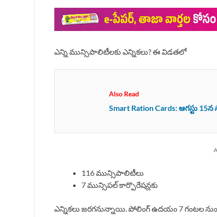
ఎన్ని మున్సిపాలిటీలకు ఎన్నికలు? ఈ విడతలో
Also Read
Smart Ration Cards: ఆగస్టు 15న స్మా
A
116 మున్సిపాలిటీలు
7 మున్సిపల్ కార్పొరేషన్లకు
ఎన్నికలు జరగనున్నాయి. పోలింగ్ ఉదయం 7 గంటల నుం