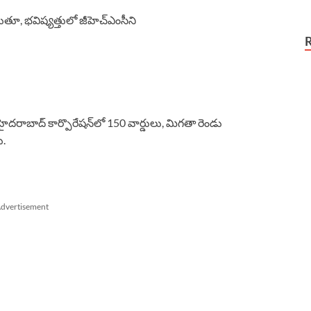
డుతూ, భవిష్యత్తులో జీహెచ్ఎంసీని
దరాబాద్ కార్పొరేషన్‌లో 150 వార్డులు, మిగతా రెండు
ు.
dvertisement