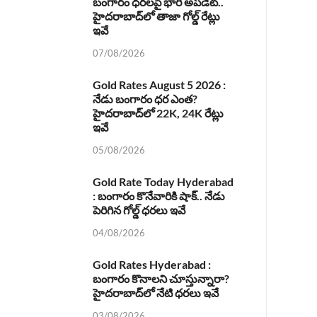
బంగారం ధరలపై భారీ అప్‌డేట్..
హైదరాబాద్‌లో తాజా గోల్డ్ రేట్లు
ఇవే
07/08/2026
Gold Rates August 5 2026 :
నేడు బంగారం ధర ఎంత?
హైదరాబాద్‌లో 22K, 24K రేట్లు
ఇవే
05/08/2026
Gold Rate Today Hyderabad
: బంగారం కొనేవారికి షాక్.. నేడు
పెరిగిన గోల్డ్ ధరలు ఇవే
04/08/2026
Gold Rates Hyderabad :
బంగారం కొనాలని చూస్తున్నారా?
హైదరాబాద్‌లో నేటి ధరలు ఇవే
03/08/2026