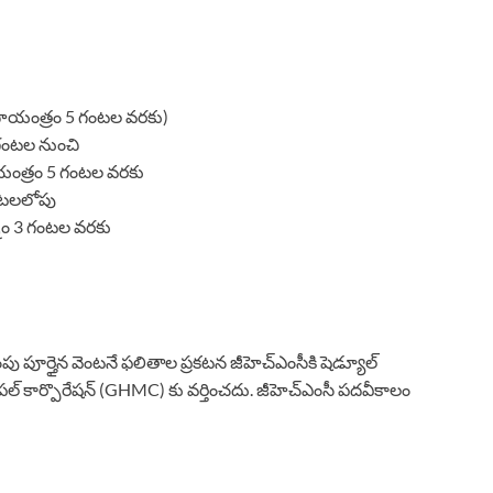
(సాయంత్రం 5 గంటల వరకు)
గంటల నుంచి
ాయంత్రం 5 గంటల వరకు
గంటలలోపు
నం 3 గంటల వరకు
ంపు పూర్తైన వెంటనే ఫలితాల ప్రకటన జీహెచ్ఎంసీకి షెడ్యూల్
సిపల్ కార్పొరేషన్ (GHMC) కు వర్తించదు. జీహెచ్ఎంసీ పదవీకాలం