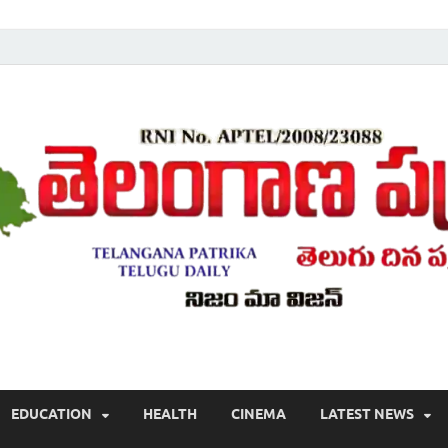
Telugu ,Latest Telangana News, Rajanna Sircilla News, Telangana Break
EDUCATION
HEALTH
CINEMA
LATEST NEWS
వార్తలు , తెలుగు వార్తలు , బ్రేకింగ్ న్యూస్ తెలుగులో , తెలంగాణ లో తాజా అప్‌డేట్