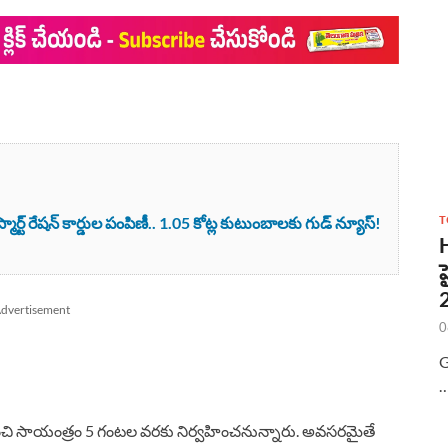
T
ర్ట్ రేషన్ కార్డుల పంపిణీ.. 1.05 కోట్ల కుటుంబాలకు గుడ్ న్యూస్!
dvertisement
0
G
చి సాయంత్రం 5 గంటల వరకు నిర్వహించనున్నారు. అవసరమైతే