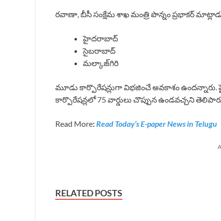
రవాణా, బీసీ సంక్షేమ శాఖ మంత్రి పొన్నం ప్రభాకర్ మాట్లా
హైదరాబాద్
సైబరాబాద్
మల్కాజ్‌గిరి
మూడు కార్పొరేషన్లుగా విభజించే అవకాశం ఉందన్నారు. హై
కార్పొరేషన్లలో 75 వార్డులు చొప్పున ఉండవచ్చని తెలిపార
Read More
:
Read Today’s E-paper News in Telugu
A
RELATED POSTS