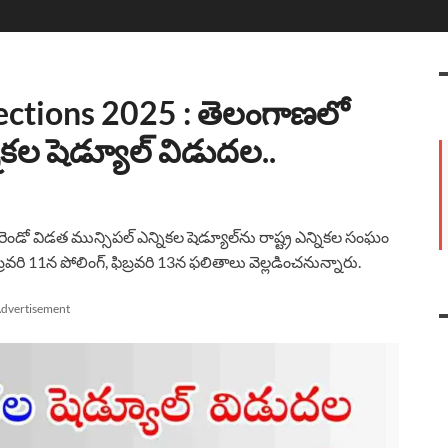
ections 2025 : తెలంగాణలో
ికల షెడ్యూల్ విడుదల..
డో విడత మున్సిపల్ ఎన్నికల షెడ్యూల్‌ను రాష్ట్ర ఎన్నికల సంఘం
రవరి 11న పోలింగ్, ఫిబ్రవరి 13న ఫలితాలు వెల్లడించనున్నారు.
dvertisement