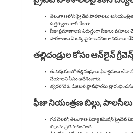
తెలంగాణలోని ప్రైవేట్ పాఠశాలలు అనియంత్రిత 
ఉత్తర్వులు జారీ చేశారు.
ఫీజు ప్రమాణాలకు విరుద్ధంగా ఫీజులు వసూలు చేస్
పాఠశాలలు ఏ ఒక్క పైసా అదనంగా వసూలు చేసి
తల్లిదండ్రుల కోసం ఆన్‌లైన్ గ్రీవెన్స
ఈ విషయంలో తల్లిదండ్రులు ఫిర్యాదులు లేదా 
చేయాలని సీఎం ఆదేశించారు.
త్వరలోనే ఓ డిజిటల్ ప్లాట్‌ఫారమ్ ప్రారంభించనున
ఫీజు నియంత్రణ బిల్లు, పాలసీలు
గత నెలలో, తెలంగాణ విద్యా కమిషన్ ప్రైవేట్ 
బిల్లును ప్రతిపాదించింది.