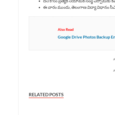
దీని కోసం ప్రత్యేక నియామక సంస్థ ఏర్పాటుకు కమ
ఈ వారం ముందు, తెలంగాణ విద్యా విధానం సీ
Also Read
Google Drive Photos Backup End 2
A
A
RELATED POSTS