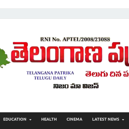
Telugu ,Latest Telangana News, Rajanna Sircilla News, Telangana Break
EDUCATION
HEALTH
CINEMA
LATEST NEWS
వార్తలు , తెలుగు వార్తలు , బ్రేకింగ్ న్యూస్ తెలుగులో , తెలంగాణ లో తాజా అప్‌డేట్