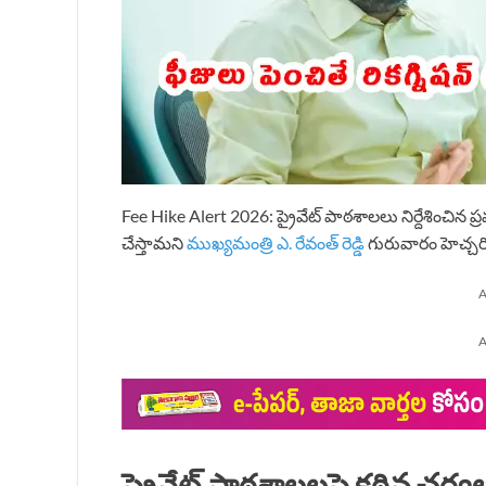
Fee Hike Alert 2026: ప్రైవేట్ పాఠశాలలు నిర్దేశించిన ప్
చేస్తామని
ముఖ్యమంత్రి ఎ. రేవంత్ రెడ్డి
గురువారం హెచ్చర
A
A
ప్రైవేట్ పాఠశాలలపై కఠిన చర్య