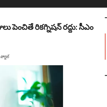
 పెంచితే రికగ్నిషన్ రద్దు: సీఎం
 పోర్టల్