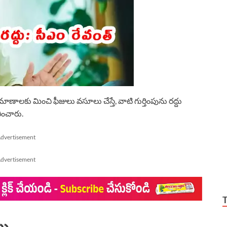
రమాణాలకు మించి ఫీజులు వసూలు చేస్తే, వాటి గుర్తింపును రద్దు
ించారు.
dvertisement
dvertisement
లు