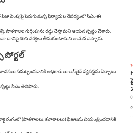
ఫీజు పెంపుపై పెరుగుతున్న ఫిర్యాదుల నేపథ్యంలో సీఎం ఈ
తే, పాఠశాలల గుర్తింపును రద్దు చేస్తామని ఆయన స్పష్టం చేశారు.
నా దానిపై కఠిన చర్యలు తీసుకుంటామని ఆయన చెప్పారు.
్ పోర్టల్
T
సూచనలు సమర్పించడానికి అధికారులు ఆన్‌లైన్ వ్యవస్థను ఏర్పాటు
్నట్లు సీఎం తెలిపారు.
0
G
విద్యా రంగంలో (పాఠశాలలు, కళాశాలలు) ఫీజులను నియంత్రించడానికి