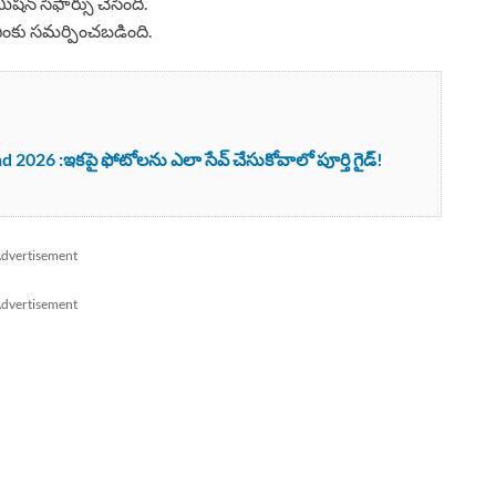
ిషన్ సిఫార్సు చేసింది.
ఎంకు సమర్పించబడింది.
026 :ఇకపై ఫోటోలను ఎలా సేవ్ చేసుకోవాలో పూర్తి గైడ్!
dvertisement
dvertisement