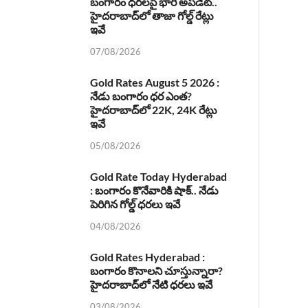
బంగారం ధరలపై భారీ అప్‌డేట్..
హైదరాబాద్‌లో తాజా గోల్డ్ రేట్లు
ఇవే
07/08/2026
Gold Rates August 5 2026 :
నేడు బంగారం ధర ఎంత?
హైదరాబాద్‌లో 22K, 24K రేట్లు
ఇవే
05/08/2026
Gold Rate Today Hyderabad
: బంగారం కొనేవారికి షాక్.. నేడు
పెరిగిన గోల్డ్ ధరలు ఇవే
04/08/2026
Gold Rates Hyderabad :
బంగారం కొనాలని చూస్తున్నారా?
హైదరాబాద్‌లో నేటి ధరలు ఇవే
03/08/2026