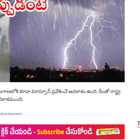
ణలోకి కూడా మాన్సూన్ ప్రవేశించే అవకాశం ఉంది. దీంతో రాష్ట్ర
వకాశముంది.
dvertisement