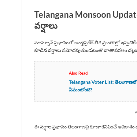
Telangana Monsoon Update ఆంధ్
వర్షాలు
మాన్సూన్ ప్రభావంతో ఆంధ్రప్రదేశ్ తీర ప్రాంతాల్లో ఇప్పట
కూడిన వర్షాలు నమోదవుతుండటంతో వాతావరణం చల్లబ
Also Read
Telangana Voter List: తెలంగాణలో 6
ఏమంటోంది?
A
ఈ వర్షాల ప్రభావం తెలంగాణపై కూడా కనిపించే అవకాశం 