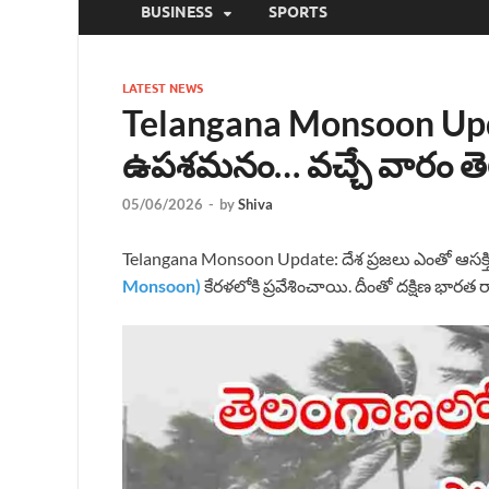
BUSINESS
SPORTS
LATEST NEWS
Telangana Monsoon Updat
ఉపశమనం… వచ్చే వారం త
05/06/2026
-
by
Shiva
Telangana Monsoon Update: దేశ ప్రజలు ఎంతో ఆసక్త
Monsoon)
కేరళలోకి ప్రవేశించాయి. దీంతో దక్షిణ భారత రాష్