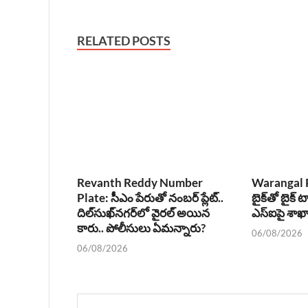
RELATED POSTS
Revanth Reddy Number
Warangal P
Plate: సీఎం పేరుతో నంబర్ ప్లేట్..
బైక్‌తో బైక్ ట
దిల్‌సుఖ్‌నగర్‌లో వైరల్ అయిన
ఎస్‌ఐపై శా
కారు.. పోలీసులు ఏమన్నారు?
06/08/2026
06/08/2026