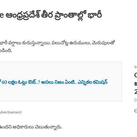
రప్రదేశ్ తీర ప్రాంతాల్లో భారీ
ికే భారీ వర్షాలు కురుస్తున్నాయి. పలుచోట్ల ఉరుములు, మెరుపులతో
డింది.
T
0 లక్షల ఓట్లు ఔట్..? అసలు నిజం ఏంటి.. ఎన్నికల కమిషన్
2
0
G
dvertisement
ఉందని అధికారులు చెబుతున్నారు.