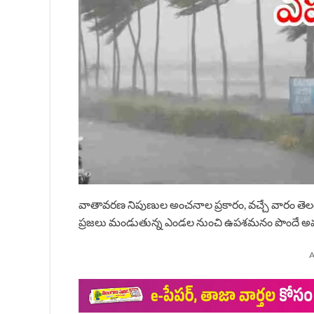
వాతావరణ నిపుణుల అంచనాల ప్రకారం, వచ్చే వారం తెలంగా
ప్రజలు మండుతున్న ఎండల నుంచి ఉపశమనం పొందే అ
A