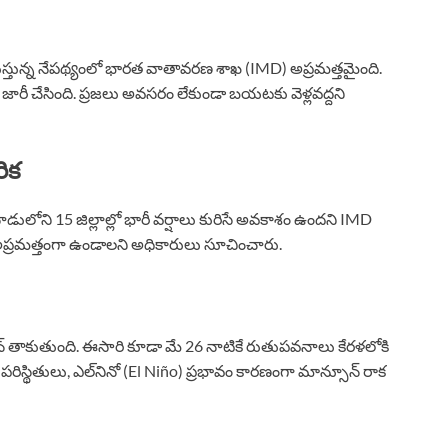
 కురుస్తున్న నేపథ్యంలో భారత వాతావరణ శాఖ (IMD) అప్రమత్తమైంది.
్ జారీ చేసింది. ప్రజలు అవసరం లేకుండా బయటకు వెళ్లవద్దని
ిక
ులోని 15 జిల్లాల్లో భారీ వర్షాలు కురిసే అవకాశం ఉందని IMD
లు అప్రమత్తంగా ఉండాలని అధికారులు సూచించారు.
న్ తాకుతుంది. ఈసారి కూడా మే 26 నాటికే రుతుపవనాలు కేరళలోకి
ిస్థితులు, ఎల్‌నినో (El Niño) ప్రభావం కారణంగా మాన్సూన్ రాక