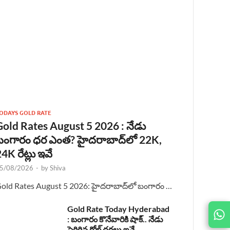
ODAYS GOLD RATE
Gold Rates August 5 2026 : నేడు
బంగారం ధర ఎంత? హైదరాబాద్‌లో 22K,
4K రేట్లు ఇవే
5/08/2026
-
by
Shiva
old Rates August 5 2026: హైదరాబాద్‌లో బంగారం …
Gold Rate Today Hyderabad
JOIN
: బంగారం కొనేవారికి షాక్.. నేడు
US ON
పెరిగిన గోల్డ్ ధరలు ఇవే