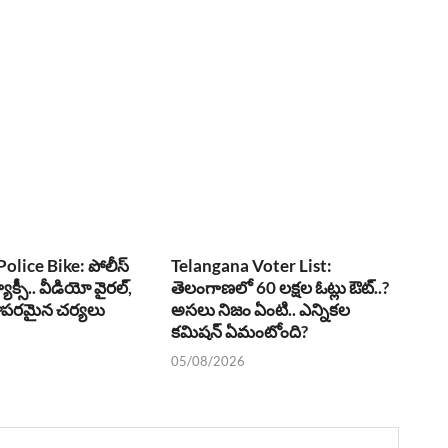
olice Bike: పోలీస్
Telangana Voter List:
్యాక్సీ.. వీడియో వైరల్,
తెలంగాణలో 60 లక్షల ఓట్లు ఔట్..?
ఖాపరమైన చర్యలు
అసలు నిజం ఏంటి.. ఎన్నికల
కమిషన్ ఏమంటోంది?
05/08/2026