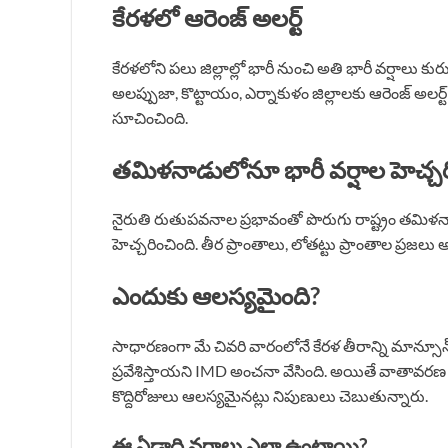
కేరళలో ఆరెంజ్ అలర్ట్
కేరళలోని పలు జిల్లాల్లో భారీ నుంచి అతి భారీ వర్షాలు
అలప్పుజా, కొట్టాయం, ఎర్నాకుళం జిల్లాలకు ఆరెంజ్ అలర్ట
సూచించింది.
తమిళనాడులోనూ భారీ వర్షాల హెచ్చర
నైరుతి రుతుపవనాల ప్రభావంతో పొరుగు రాష్ట్రం తమిళనాడ
హెచ్చరించింది. తీర ప్రాంతాలు, లోతట్టు ప్రాంతాల ప్రజ
ఎందుకు ఆలస్యమైంది?
సాధారణంగా మే చివరి వారంలోనే కేరళ తీరాన్ని మాన్సూ
ప్రవేశిస్తాయని IMD అంచనా వేసింది. అయితే వాతావరణ పర
కొద్దిరోజులు ఆలస్యమైనట్లు నిపుణులు చెబుతున్నారు.
ఈ ఏడాది వర్షాలు ఎలా ఉంటాయి?