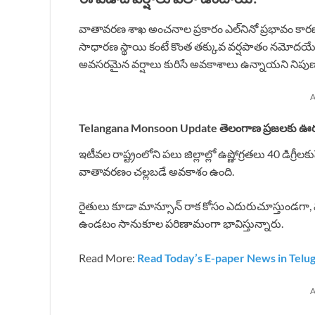
వాతావరణ శాఖ అంచనాల ప్రకారం ఎల్‌నినో ప్రభావం కారణం
సాధారణ స్థాయి కంటే కొంత తక్కువ వర్షపాతం నమోదయ్
అవసరమైన వర్షాలు కురిసే అవకాశాలు ఉన్నాయని నిపుణు
A
Telangana Monsoon Update తెలంగాణ ప్రజలకు ఊ
ఇటీవల రాష్ట్రంలోని పలు జిల్లాల్లో ఉష్ణోగ్రతలు 40 డిగ్ర
వాతావరణం చల్లబడే అవకాశం ఉంది.
రైతులు కూడా మాన్సూన్ రాక కోసం ఎదురుచూస్తుండగా, 
ఉండటం సానుకూల పరిణామంగా భావిస్తున్నారు.
Read More:
Read Today’s E-paper News in Telu
A