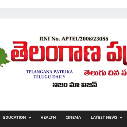
Telugu ,Latest Telangana News, Rajanna Sircilla News, Telangana Break
EDUCATION
HEALTH
CINEMA
LATEST NEWS
వార్తలు , తెలుగు వార్తలు , బ్రేకింగ్ న్యూస్ తెలుగులో , తెలంగాణ లో తాజా అప్‌డేట్