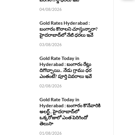
04/08/2026
Gold Rates Hyderabad :
బంగారం కొనాలని చూస్తున్నారా?
హైదరాబాద్‌లో నేటి ధరలు ఇవే
03/08/2026
Gold Rate Today in
Hyderabad : బంగారం రేట్లు
దిగొచ్చాయి.. నేడు గ్రాము ధర
ఎంతంటే? పూర్తి వివరాలు ఇవే
02/08/2026
Gold Rate Today in
Hyderabad : బంగారం కొనేవారికి
అలర్ట్.. హైదరాబాద్‌లో
ఒక్కరోజులో ఎంత పెరిగిందో
తెలుసా
01/08/2026