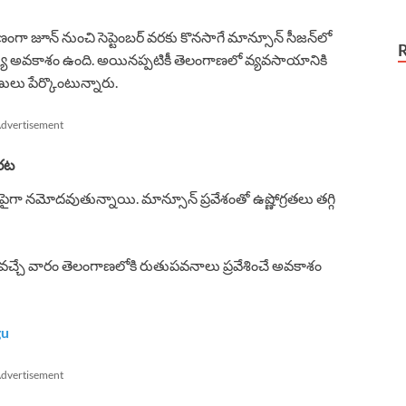
గా జూన్ నుంచి సెప్టెంబర్ వరకు కొనసాగే మాన్సూన్ సీజన్‌లో
యే అవకాశం ఉంది. అయినప్పటికీ తెలంగాణలో వ్యవసాయానికి
లు పేర్కొంటున్నారు.
dvertisement
రట
ీలకుపైగా నమోదవుతున్నాయి. మాన్సూన్ ప్రవేశంతో ఉష్ణోగ్రతలు తగ్గి
వచ్చే వారం తెలంగాణలోకి రుతుపవనాలు ప్రవేశించే అవకాశం
gu
dvertisement