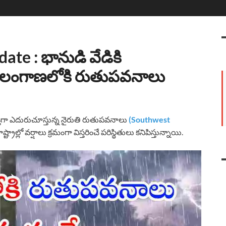
e : భానుడి వేడికి
ెలంగాణలోకి రుతుపవనాలు
ిగా ఎదురుచూస్తున్న నైరుతి రుతుపవనాలు
(Southwest
ట్రాల్లో వర్షాలు క్రమంగా విస్తరించే పరిస్థితులు కనిపిస్తున్నాయి.