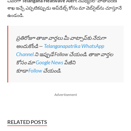
చివరగా
Telangana Heatwave Alert
నేపథ్యంలో వాతావరణ
శాఖ ఇచ్చే ఎప్పటికప్పుడు అప్‌డేట్స్ కోసం మా వెబ్‌సైట్‌ను చూస్తూనే
ఉండండి.
ప్రతిరోజూ తాజా వార్తలు మీ వాట్సాప్‌కు నేరుగా
అందుకోండి —
Telanganapatrika WhatsApp
Channel
ని ఇప్పుడే Follow చేయండి. తాజా వార్తల
కోసం మా
Google News
పేజీని
కూడా
Follow
చేయండి.
Advertisement
RELATED POSTS