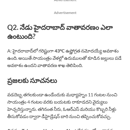
Advertisement
Q2. నేడు హైదరాబాద్ వాతావరణం ఎలా
ఉంటుంది?
A: హైదరాబాద్‌లో గరిష్టంగా
43°C
ఉష్ణోగ్రత నమోదయ్యే అవకాశం
ఉంది. అయితే సాయంత్రం వేళల్లో ఉరుములతో కూడిన జల్లులు పడే
అవకాశం ఉందని వాతావరణ శాఖ తెలిపింది.
ప్రజలకు సూచనలు
వడదెబ్బ తగలకుండా ఉండేందుకు మధ్యాహ్నం 11 గంటల నుంచి
సాయంత్రం 4 గంటల వరకు బయటకు రాకూడదని వైద్యులు
హెచ్చరిస్తున్నారు. తగినంత నీరు, ఓఆర్ఎస్ మరియు కొబ్బరి నీళ్లు
తీసుకోవడం ద్వారా డీహైడ్రేషన్ బారి నుంచి తప్పించుకోవచ్చు.