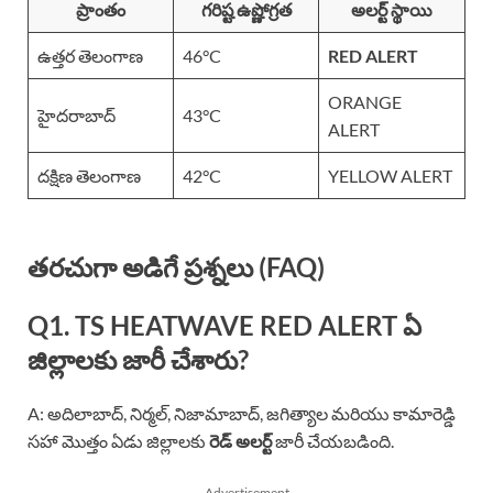
ప్రాంతం
గరిష్ట ఉష్ణోగ్రత
అలర్ట్ స్థాయి
ఉత్తర తెలంగాణ
46°C
RED ALERT
ORANGE
హైదరాబాద్
43°C
ALERT
దక్షిణ తెలంగాణ
42°C
YELLOW ALERT
తరచుగా అడిగే ప్రశ్నలు (FAQ)
Q1. TS HEATWAVE RED ALERT ఏ
జిల్లాలకు జారీ చేశారు?
A: అదిలాబాద్, నిర్మల్, నిజామాబాద్, జగిత్యాల మరియు కామారెడ్డి
సహా మొత్తం ఏడు జిల్లాలకు
రెడ్ అలర్ట్
జారీ చేయబడింది.
Advertisement