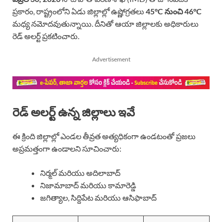
ప్రకారం, రాష్ట్రంలోని ఏడు జిల్లాల్లో ఉష్ణోగ్రతలు
45°C నుంచి 46°C
మధ్య నమోదవుతున్నాయి. దీనితో ఆయా జిల్లాలకు అధికారులు
రెడ్ అలర్ట్ ప్రకటించారు.
Advertisement
రెడ్ అలర్ట్ ఉన్న జిల్లాలు ఇవే
ఈ క్రింది జిల్లాల్లో ఎండల తీవ్రత అత్యధికంగా ఉండటంతో ప్రజలు
అప్రమత్తంగా ఉండాలని సూచించారు:
నిర్మల్ మరియు అదిలాబాద్
నిజామాబాద్ మరియు కామారెడ్డి
జగిత్యాల, సిద్దిపేట మరియు ఆసిఫాబాద్