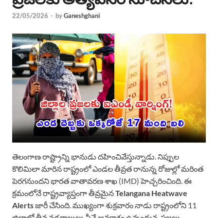
22/05/2026
-
by
Ganeshghani
తెలంగాణ రాష్ట్రాన్ని భానుడు దహించివేస్తున్నాడు. నిప్పుల
కొలిమిలా మారిన రాష్ట్రంలో ఎండల తీవ్రత రానున్న రోజుల్లో మరింత
పెరగనుందని భారత వాతావరణ శాఖ (IMD) హెచ్చరించింది. ఈ
క్రమంలోనే రాష్ట్రవ్యాప్తంగా తీవ్రమైన
Telangana Heatwave
Alerts
జారీ చేసింది. ముఖ్యంగా శుక్రవారం నాడు రాష్ట్రంలోని 11
జిల్లాల్లో తీవ్ర వడగాలులు వీచే అవకాశం ఉన్నందున, ప్రజలు