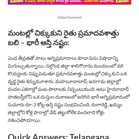
Advertisement
మంటల్లో చిక్కుకుని రైతు ప్రమాదవశాత్తు
బలి – భారీ ఆస్తి నష్టం:
ఎండ తీవ్రతతో పాటు అగ్నిప్రమాదాలు కూడా పెను విషాదాన్ని
మిగుల్చుతున్నాయి. నల్గొండ జిల్లా శాలిగౌరారం మండలంలో వరి
కొయ్యలకు నిప్పుపెడుతూ ప్రమాదవశాత్తు మంటల్లో చిక్కుకుని ఒక
వృద్ధ రైతు కన్నుమూశారు. మహబూబాబాద్, జనగామ జిల్లాల్లో
వందల ఎకరాల్లో పంట పొలాలకు నిప్పంటుకుంది. అటు హైదరాబాద్
పాతబస్తీలోని ఒక దుస్తుల దుకాణంలో జరిగిన భారీ అగ్నిప్రమాదంలో
సుమారు రూ. 2 కోట్ల ఆస్తి నష్టం సంభవించింది. రంగారెడ్డి, ఖమ్మం
జిల్లాల్లోని కోళ్ల ఫారాల్లో వేడి తట్టుకోలేక వందలాది కోళ్లు
నశించిపోయాయి.
Quick Answers: Telangana