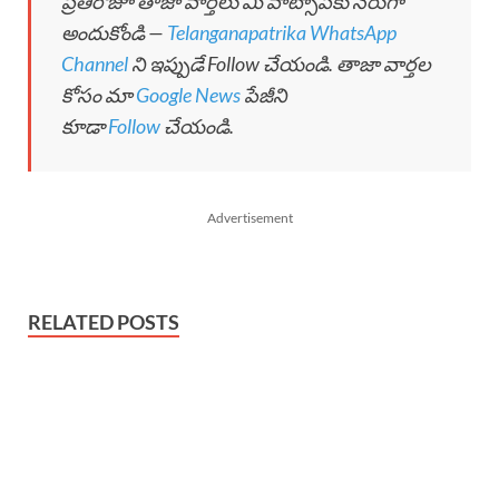
ప్రతిరోజూ తాజా వార్తలు మీ వాట్సాప్‌కు నేరుగా
అందుకోండి —
Telanganapatrika WhatsApp
Channel
ని ఇప్పుడే Follow చేయండి. తాజా వార్తల
కోసం మా
Google News
పేజీని
కూడా
Follow
చేయండి.
Advertisement
RELATED POSTS