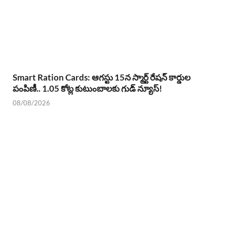
Smart Ration Cards: ఆగస్టు 15న స్మార్ట్ రేషన్ కార్డుల
పంపిణీ.. 1.05 కోట్ల కుటుంబాలకు గుడ్ న్యూస్!
08/08/2026