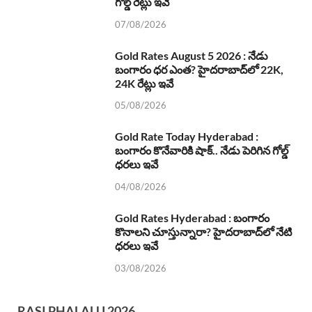
గోల్డ్ రేట్లు ఇవే
07/08/2026
Gold Rates August 5 2026 : నేడు
బంగారం ధర ఎంత? హైదరాబాద్‌లో 22K,
24K రేట్లు ఇవే
05/08/2026
Gold Rate Today Hyderabad :
బంగారం కొనేవారికి షాక్.. నేడు పెరిగిన గోల్డ్
ధరలు ఇవే
04/08/2026
Gold Rates Hyderabad : బంగారం
కొనాలని చూస్తున్నారా? హైదరాబాద్‌లో నేటి
ధరలు ఇవే
03/08/2026
RASI PHALALU 2026