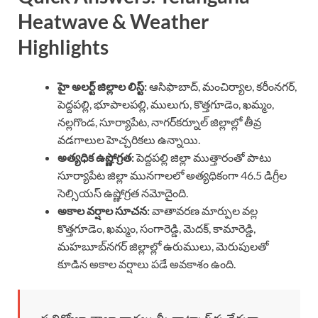
Heatwave & Weather
Highlights
హై అలర్ట్ జిల్లాల లిస్ట్:
ఆసిఫాబాద్, మంచిర్యాల, కరీంనగర్,
పెద్దపల్లి, భూపాలపల్లి, ములుగు, కొత్తగూడెం, ఖమ్మం,
నల్లగొండ, సూర్యాపేట, నాగర్‌కర్నూల్ జిల్లాల్లో తీవ్ర
వడగాలుల హెచ్చరికలు ఉన్నాయి.
అత్యధిక
ఉష్ణోగ్రత:
పెద్దపల్లి జిల్లా ముత్తారంతో పాటు
సూర్యాపేట జిల్లా మునగాలలో అత్యధికంగా 46.5 డిగ్రీల
సెల్సియస్ ఉష్ణోగ్రత నమోదైంది.
అకాల వర్షాల సూచన:
వాతావరణ మార్పుల వల్ల
కొత్తగూడెం, ఖమ్మం, సంగారెడ్డి, మెదక్, కామారెడ్డి,
మహబూబ్‌నగర్ జిల్లాల్లో ఉరుములు, మెరుపులతో
కూడిన అకాల వర్షాలు పడే అవకాశం ఉంది.