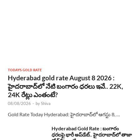
TODAYS GOLD RATE
Hyderabad gold rate August 8 2026 :
హైదరాబాద్‌లో నేటి బంగారం ధరలు ఇవే.. 22K,
24K రేట్లు ఎంతంటే?
08/08/2026
-
by
Shiva
Gold Rate Today Hyderabad: హైదరాబాద్‌లో ఆగస్టు 8, …
Hyderabad Gold Rate : బంగారం
ధరలపై భారీ అప్‌డేట్.. హైదరాబాద్‌లో తాజా