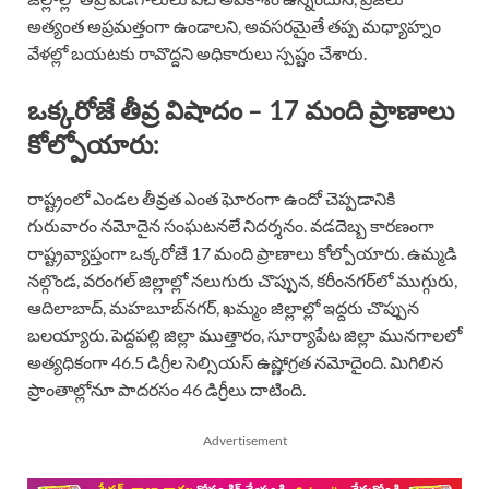
అత్యంత అప్రమత్తంగా ఉండాలని, అవసరమైతే తప్ప మధ్యాహ్నం
వేళల్లో బయటకు రావొద్దని అధికారులు స్పష్టం చేశారు.
ఒక్కరోజే తీవ్ర విషాదం – 17 మంది ప్రాణాలు
కోల్పోయారు:
రాష్ట్రంలో ఎండల తీవ్రత ఎంత ఘోరంగా ఉందో చెప్పడానికి
గురువారం నమోదైన సంఘటనలే నిదర్శనం. వడదెబ్బ కారణంగా
రాష్ట్రవ్యాప్తంగా ఒక్కరోజే 17 మంది ప్రాణాలు కోల్పోయారు. ఉమ్మడి
నల్గొండ, వరంగల్ జిల్లాల్లో నలుగురు చొప్పున, కరీంనగర్‌లో ముగ్గురు,
ఆదిలాబాద్, మహబూబ్‌నగర్‌, ఖమ్మం జిల్లాల్లో ఇద్దరు చొప్పున
బలయ్యారు. పెద్దపల్లి జిల్లా ముత్తారం, సూర్యాపేట జిల్లా మునగాలలో
అత్యధికంగా 46.5 డిగ్రీల సెల్సియస్ ఉష్ణోగ్రత నమోదైంది. మిగిలిన
ప్రాంతాల్లోనూ పాదరసం 46 డిగ్రీలు దాటింది.
Advertisement