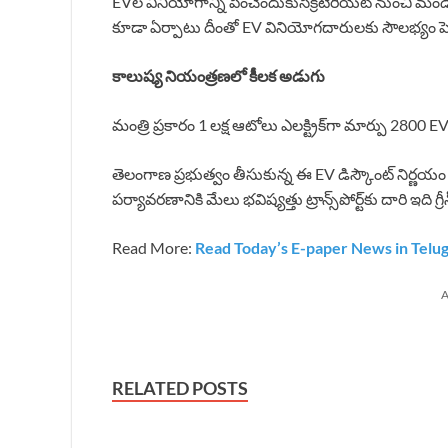
EVల వినియోగాన్ని పెంచేందుకుసెక్రటేరియట్ నుంచి మండల స్థా
కూడా ఏర్పాటు దీంతో EV వినియోగదారులకు సౌలభ్యం ప
కాలుష్య నియంత్రణలో కీలక అడుగు
మంత్రి ప్రకారం 1 లక్ష ఆటోలు ఎలక్ట్రిక్‌గా మార్పు 2800
తెలంగాణ ప్రభుత్వం తీసుకున్న ఈ EV డిస్కౌంట్ నిర్ణయం ద
పర్యావరణానికి మేలు భవిష్యత్తు ట్రాన్స్‌పోర్ట్‌కు దారి ఇది
Read More:
Read Today’s E-paper News in Telu
A
RELATED POSTS