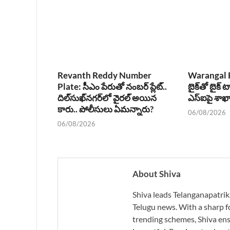
Revanth Reddy Number
Warangal P
Plate: సీఎం పేరుతో నంబర్ ప్లేట్..
బైక్‌తో బైక్ ట
దిల్‌సుఖ్‌నగర్‌లో వైరల్ అయిన
ఎస్‌ఐపై శా
కారు.. పోలీసులు ఏమన్నారు?
06/08/2026
06/08/2026
About Shiva
Shiva leads Telanganapatrik
Telugu news. With a sharp f
trending schemes, Shiva ensu