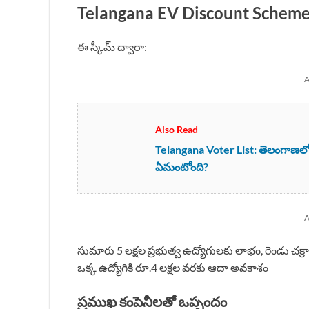
Telangana EV Discount Scheme ఎవర
ఈ స్కీమ్ ద్వారా:
A
Also Read
Telangana Voter List: తెలంగాణలో 6
ఏమంటోంది?
A
సుమారు 5 లక్షల ప్రభుత్వ ఉద్యోగులకు లాభం, రెండు చక్ర
ఒక్క ఉద్యోగికి రూ.4 లక్షల వరకు ఆదా అవకాశం
ప్రముఖ కంపెనీలతో ఒప్పందం