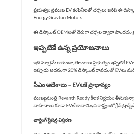
ప్రభుత్వం ప్రముఖ EV కంపెనీలతో చర్చలు జరిపి ఈ డిస్క
Energy,Gravton Motors
ఈ డిస్కౌంట్ OEMలతో నేరుగా చర్చల ద్వారా పొందడం ప్ర
ఇప్పటికే ఉన్న ప్రయోజనాలు
ఇది మాత్రమే కాకుండా, తెలంగాణ ప్రభుత్వం ఇప్పటికే EVలకు
ఇప్పుడు అదనంగా 20% డిస్కౌంట్ రావడంతో EVలు మర
సీఎం ఆదేశాలు – EVలకే ప్రాధాన్యం
ముఖ్యమంత్రి Revanth Reddy కీలక నిర్ణయం తీసుకున్నార
వాహనాలు కూడా EVలే కావాలి.ఇది రాష్ట్రంలో గ్రీన్ ట్రాన్స్‌ప
ఛార్జింగ్ స్టేషన్ల విస్తరణ