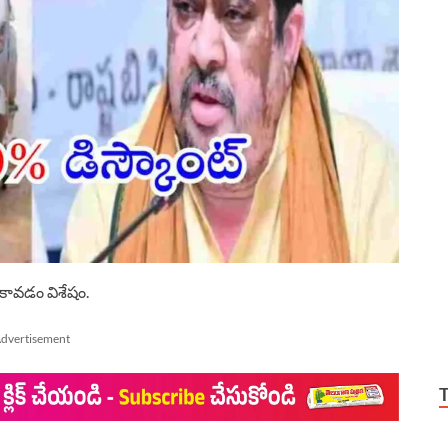
కావడం విశేషం.
dvertisement