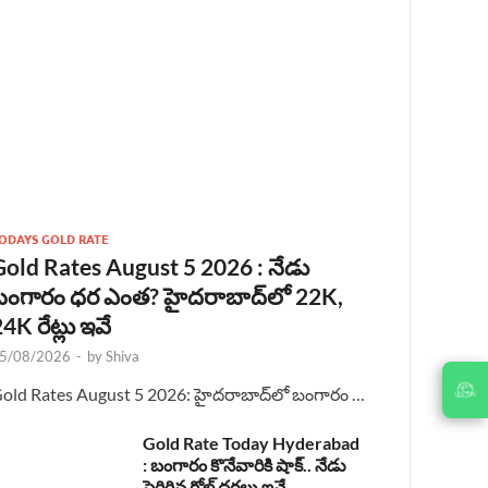
ODAYS GOLD RATE
Gold Rates August 5 2026 : నేడు
బంగారం ధర ఎంత? హైదరాబాద్‌లో 22K,
4K రేట్లు ఇవే
5/08/2026
-
by
Shiva
JOIN
old Rates August 5 2026: హైదరాబాద్‌లో బంగారం …
US ON
Gold Rate Today Hyderabad
: బంగారం కొనేవారికి షాక్.. నేడు
పెరిగిన గోల్డ్ ధరలు ఇవే