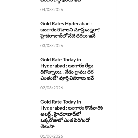
04/08/2026
Gold Rates Hyderabad :
బంగారం కొనాలని చూస్తున్నారా?
హైదరాబాద్‌లో నేటి ధరలు ఇవే
03/08/2026
Gold Rate Today in
Hyderabad : బంగారం రేట్లు
దిగొచ్చాయి.. నేడు గ్రాము ధర
ఎంతంటే? పూర్తి వివరాలు ఇవే
02/08/2026
Gold Rate Today in
Hyderabad : బంగారం కొనేవారికి
అలర్ట్.. హైదరాబాద్‌లో
ఒక్కరోజులో ఎంత పెరిగిందో
తెలుసా
01/08/2026