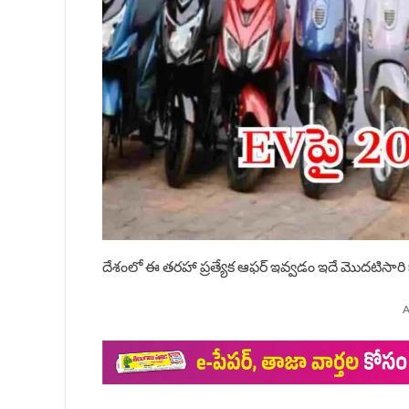
దేశంలో ఈ తరహా ప్రత్యేక ఆఫర్ ఇవ్వడం ఇదే మొదటిసారి 
A