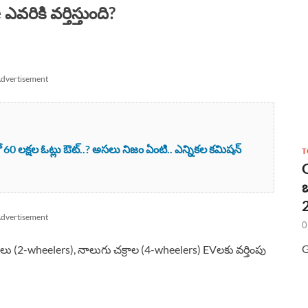
ికి వర్తిస్తుంది?
dvertisement
0 లక్షల ఓట్లు ఔట్..? అసలు నిజం ఏంటి.. ఎన్నికల కమిషన్
T
2
dvertisement
0
G
ాలు (2-wheelers), నాలుగు చక్రాల (4-wheelers) EVలకు వర్తింపు