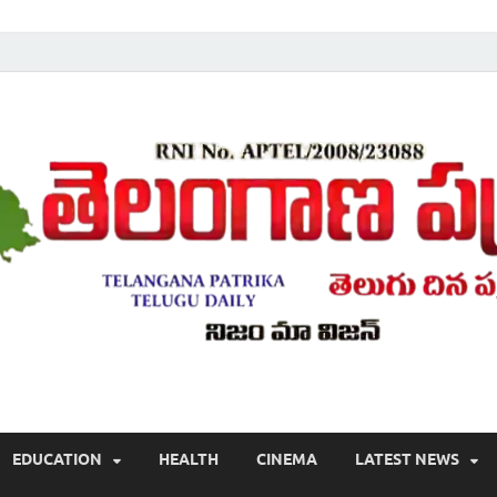
Telugu ,Latest Telangana News, Rajanna Sircilla News, Telangana Break
EDUCATION
HEALTH
CINEMA
LATEST NEWS
వార్తలు , తెలుగు వార్తలు , బ్రేకింగ్ న్యూస్ తెలుగులో , తెలంగాణ లో తాజా అప్‌డేట్