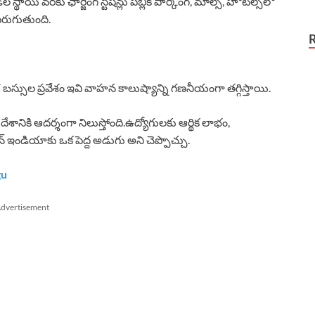
యి వరకు ఛార్జింగ్ స్టేషన్లు పబ్లిక్ పార్కింగ్, మాల్స్, హోటల్స్‌లో
ెరుగుతుంది.
 EV బస్సుల ప్రవేశం ఇవి వాహన కాలుష్యాన్ని గణనీయంగా తగ్గిస్తాయి.
ేశానికి ఆదర్శంగా నిలుస్తోంది.ఉద్యోగులకు ఆర్థిక లాభం,
 గ్రీన్ ఇండియాకు ఒక పెద్ద అడుగు అని చెప్పొచ్చు.
gu
dvertisement