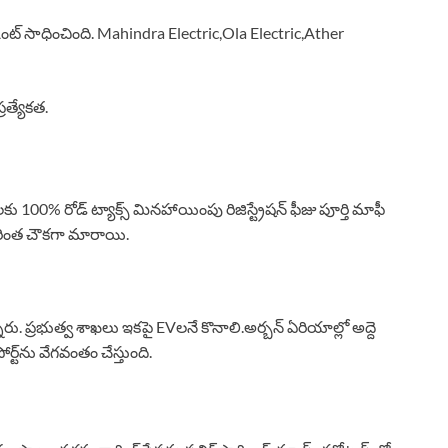
ౌంట్ సాధించింది. Mahindra Electric,Ola Electric,Ather
త్యేకత.
 100% రోడ్ ట్యాక్స్ మినహాయింపు రిజిస్ట్రేషన్ ఫీజు పూర్తి మాఫీ
ింత చౌకగా మారాయి.
ు. ప్రభుత్వ శాఖలు ఇకపై EVలనే కొనాలి.అర్బన్ ఏరియాల్లో అద్దె
ోర్ట్‌ను వేగవంతం చేస్తుంది.