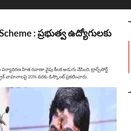
cheme : ప్రభుత్వ ఉద్యోగులకు
్యావరణ హిత రవాణా వైపు కీలక అడుగు వేసింది. ట్రాన్స్‌పోర్ట్
ట్రిక్ వాహనాలపై 20% వరకు డిస్కౌంట్ ప్రకటించారు.