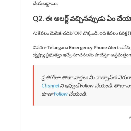
చేయబడ్డాయి.
Q2. ఈ అలర్ట్ వచ్చినప్పుడు ఏం చేయ
A: కేవలం మెసేజ్ చదివి ‘OK’ నొక్కండి. ఇది కేవలం పరీక
చివరగా
Telangana Emergency Phone Alert
అనేది 
దృష్ట్యా ప్రభుత్వం ఇచ్చే సూచనలను పాటిస్తూ అప్రమత్తం
ప్రతిరోజూ తాజా వార్తలు మీ వాట్సాప్‌కు నేరు
Channel
ని ఇప్పుడే Follow చేయండి. తాజా వ
కూడా
Follow
చేయండి.
A