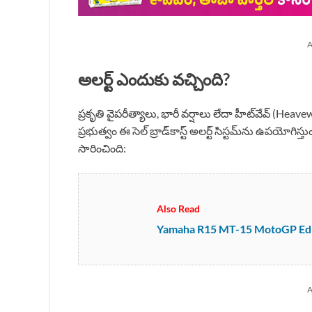
A
అలర్ట్ ఎందుకు వచ్చింది?
ప్రకృతి వైపరీత్యాలు, భారీ వర్షాలు లేదా హీట్‌వేవ్ (
ప్రభుత్వం ఈ సెల్ బ్రాడ్‌కాస్ట్ అలర్ట్ సిస్టమ్‌ను ఉపయోగిస్త
సారించింది:
Also Read
Yamaha R15 MT-15 MotoGP Edition
A