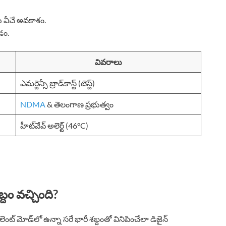
 వీచే అవకాశం.
డం.
వివరాలు
ఎమర్జెన్సీ బ్రాడ్‌కాస్ట్ (టెస్ట్)
NDMA
& తెలంగాణ ప్రభుత్వం
హీట్‌వేవ్ అలెర్ట్ (46°C)
్దం వచ్చింది?
ైలెంట్ మోడ్‌లో ఉన్నా సరే భారీ శబ్దంతో వినిపించేలా డిజైన్