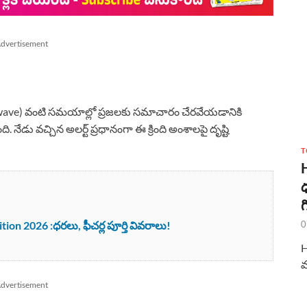
dvertisement
Heavewave) వంటి సమయాల్లో ప్రజలకు సమాచారం చేరవేయడానికి
ుంది. నేడు వచ్చిన అలర్ట్ ప్రధానంగా ఈ క్రింది అంశాలపై దృష్టి
T
ధ
గ
0
 2026 :ధరలు, ఫీచర్ల పూర్తి వివరాలు!
H
మ
dvertisement