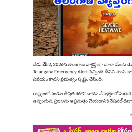
నేడు
మే 2, 2026
న తెలంగాణ వ్యాప్తంగా చాలా మంది మొబ
Telangana Emergency Alert వచ్చింది. దీనిని చూసి 
విషయం కాదని ప్రభుత్వం స్పష్టం చేసింది.
రాష్ట్రంలో ఎండల తీవ్రత
46°C
దాటిన నేపథ్యంలో మరియు క
ఉన్నందున, ప్రజలను అప్రమత్తం చేయడానికి నేషనల్ డిజాస్ట
A