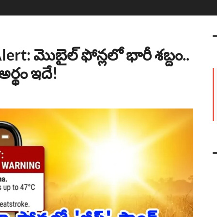
t: మొబైల్ ఫోన్లలో భారీ శబ్దం..
అర్థం ఇదే!