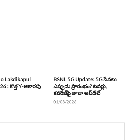
o Lakdikapul
BSNL 5G Update: 5G సేవలు
6 : కొత్త Y-ఆకారపు
ఎప్పుడు ప్రారంభం? టవర్లు,
కవరేజ్‌పై తాజా అప్‌డేట్
01/08/2026