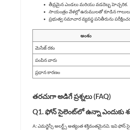
తీవ్రమైన ఎండలు మరియు వడదెబ్బ హెచ్చరిక.
సాయంత్రం వేళల్లో ఉరుములతో కూడిన గాలులు
ప్రభుత్వ సమాచార వ్యవస్థ పనితీరును పరీక్షించ
అంశం
మెసేజ్ రకం
పంపిన వారు
ప్రధాన కారణం
తరచుగా అడిగే ప్రశ్నలు (FAQ)
Q1. ఫోన్ సైలెంట్‌లో ఉన్నా ఎందుకు శబ
A: ఎమర్జెన్సీ అలర్ట్స్ అత్యంత శక్తివంతమైనవి. ఇవి ఫోన్ స