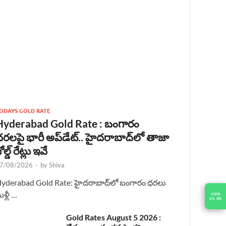
ODAYS GOLD RATE
Hyderabad Gold Rate : బంగారం
రలపై భారీ అప్‌డేట్.. హైదరాబాద్‌లో తాజా
ోల్డ్ రేట్లు ఇవే
7/08/2026
-
by
Shiva
yderabad Gold Rate: హైదరాబాద్‌లో బంగారం ధరలు
ళ్లీ …
JOIN
US ON
Gold Rates August 5 2026 :