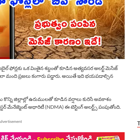
ైల్ ఫోన్లకు ఒక వింతైన శబ్దంతో కూడిన అత్యవసర అలర్ట్ మెసేజ్
చాలా మంది ప్రజలు కంగారు పడ్డారు. అయితే ఇది భయపడాల్సిన
ొన్ని జిల్లాల్లో ఉరుములతో కూడిన వర్షాలు కురిసే అవకాశం
ర్ మేనేజ్మెంట్ అథారిటీ (NDMA) ఈ టెస్టింగ్ అలర్ట్స్ పంపుతోంది.
dvertisement