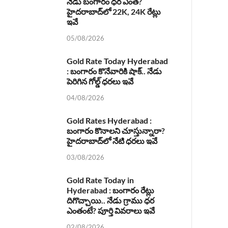
నేడు బంగారం ధర ఎంత?
హైదరాబాద్‌లో 22K, 24K రేట్లు
ఇవే
05/08/2026
Gold Rate Today Hyderabad
: బంగారం కొనేవారికి షాక్.. నేడు
పెరిగిన గోల్డ్ ధరలు ఇవే
04/08/2026
Gold Rates Hyderabad :
బంగారం కొనాలని చూస్తున్నారా?
హైదరాబాద్‌లో నేటి ధరలు ఇవే
03/08/2026
Gold Rate Today in
Hyderabad : బంగారం రేట్లు
దిగొచ్చాయి.. నేడు గ్రాము ధర
ఎంతంటే? పూర్తి వివరాలు ఇవే
02/08/2026