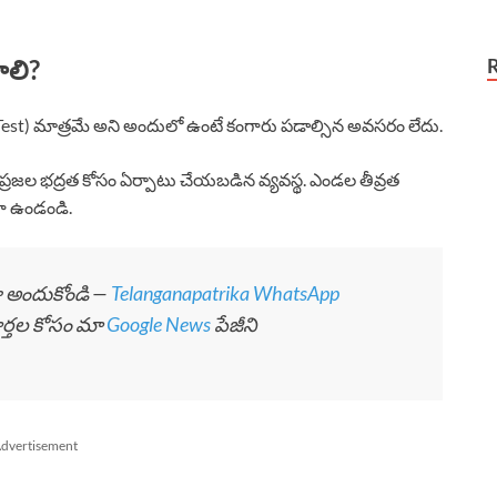
ాలి?
్ష (Test) మాత్రమే అని అందులో ఉంటే కంగారు పడాల్సిన అవసరం లేదు.
ప్రజల భద్రత కోసం ఏర్పాటు చేయబడిన వ్యవస్థ. ఎండల తీవ్రత
గా ఉండండి.
గా అందుకోండి —
Telanganapatrika WhatsApp
ార్తల కోసం మా
Google News
పేజీని
dvertisement