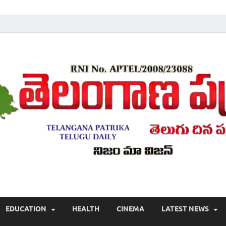
Telugu ,Latest Telangana News, Rajanna Sircilla News, Telangana Break
EDUCATION
HEALTH
CINEMA
LATEST NEWS
వార్తలు , తెలుగు వార్తలు , బ్రేకింగ్ న్యూస్ తెలుగులో , తెలంగాణ లో తాజా అప్‌డేట్