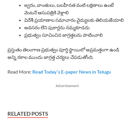
జ్వరం, వాంతులు, బలహీనత వంటి లక్షణాలు ఉంటే
వెంటనే ఆసుపత్రికి వెళ్లాలి
విదేశీ ప్రయాణాల సమాచారం వైద్యులకు తెలియజేయాలి
అవసరం లేని పుకార్లను నమ్మకూడదు
ప్రభుత్వం సూచించిన జాగ్రత్తలను పాటించాలి
ప్రస్తుతం తెలంగాణ ప్రభుత్వం పూర్తి స్థాయిలో అప్రమత్తంగా ఉండి
అన్ని రకాల ముందు జాగ్రత్త చర్యలు చేపడుతోంది.
Read More:
Read Today’s E-paper News in Telugu
Advertisement
RELATED POSTS