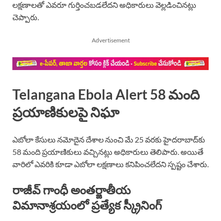
లక్షణాలతో ఎవరూ గుర్తించబడలేదని అధికారులు వెల్లడించినట్లు
చెప్పారు.
Advertisement
Telangana Ebola Alert 58 మంది
ప్రయాణికులపై నిఘా
ఎబోలా కేసులు నమోదైన దేశాల నుంచి మే 25 వరకు హైదరాబాద్‌కు
58 మంది ప్రయాణికులు వచ్చినట్లు అధికారులు తెలిపారు. అయితే
వారిలో ఎవరికి కూడా ఎబోలా లక్షణాలు కనిపించలేదని స్పష్టం చేశారు.
రాజీవ్ గాంధీ అంతర్జాతీయ
విమానాశ్రయంలో ప్రత్యేక స్క్రీనింగ్