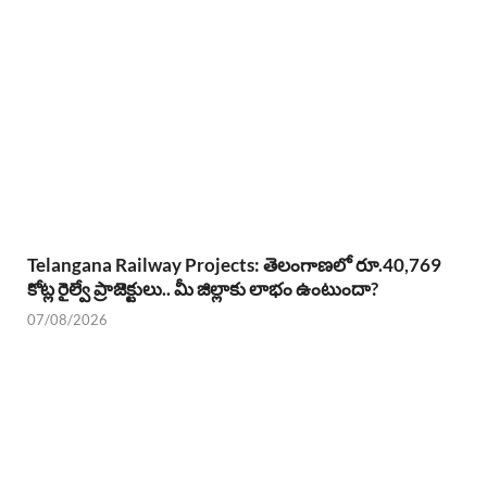
Telangana Railway Projects: తెలంగాణలో రూ.40,769
కోట్ల రైల్వే ప్రాజెక్టులు.. మీ జిల్లాకు లాభం ఉంటుందా?
07/08/2026