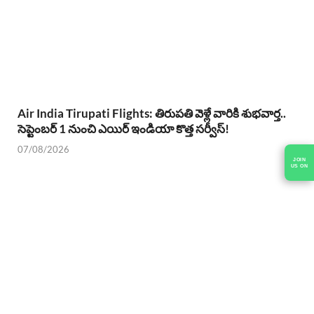
Air India Tirupati Flights: తిరుపతి వెళ్లే వారికి శుభవార్త..
సెప్టెంబర్ 1 నుంచి ఎయిర్ ఇండియా కొత్త సర్వీస్!
07/08/2026
JOIN
US ON