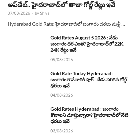
అప్‌డేట్.. హైదరాబాద్‌లో తాజా గోల్డ్ రేట్లు ఇవే
07/08/2026
-
by
Shiva
Hyderabad Gold Rate: హైదరాబాద్‌లో బంగారం ధరలు మళ్లీ …
Gold Rates August 5 2026 : నేడు
బంగారం ధర ఎంత? హైదరాబాద్‌లో 22K,
24K రేట్లు ఇవే
05/08/2026
Gold Rate Today Hyderabad :
బంగారం కొనేవారికి షాక్.. నేడు పెరిగిన గోల్డ్
ధరలు ఇవే
04/08/2026
Gold Rates Hyderabad : బంగారం
కొనాలని చూస్తున్నారా? హైదరాబాద్‌లో నేటి
ధరలు ఇవే
03/08/2026