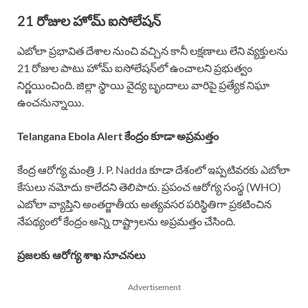
21 రోజుల హోమ్ ఐసోలేషన్
ఎబోలా ప్రభావిత దేశాల నుంచి వచ్చిన కానీ లక్షణాలు లేని వ్యక్తులను
21 రోజుల పాటు హోమ్ ఐసోలేషన్‌లో ఉంచాలని ప్రభుత్వం
నిర్ణయించింది. జిల్లా స్థాయి వైద్య బృందాలు వారిపై ప్రత్యేక నిఘా
ఉంచనున్నాయి.
Telangana Ebola Alert కేంద్రం కూడా అప్రమత్తం
కేంద్ర ఆరోగ్య మంత్రి J. P. Nadda కూడా దేశంలో ఇప్పటివరకు ఎబోలా
కేసులు నమోదు కాలేదని తెలిపారు. ప్రపంచ ఆరోగ్య సంస్థ (WHO)
ఎబోలా వ్యాప్తిని అంతర్జాతీయ అత్యవసర పరిస్థితిగా ప్రకటించిన
నేపథ్యంలో కేంద్రం అన్ని రాష్ట్రాలను అప్రమత్తం చేసింది.
ప్రజలకు ఆరోగ్య శాఖ సూచనలు
Advertisement