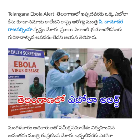
Telangana Ebola Alert: తెలంగాణలో ఇప్పటివరకు ఒక్క ఎబోలా
కేసు కూడా నమోదు కాలేదని రాష్ట్ర ఆరోగ్య మంత్రి
సి. దామోదర
రాజనర్సింహ
స్పష్టం చేశారు. ప్రజలు ఎలాంటి భయాందోళనలకు
గురికావాల్సిన అవసరం లేదని ఆయన తెలిపారు.
మంగళవారం అధికారులతో సమీక్ష సమావేశం నిర్వహించిన
అనంతరం మంత్రి ఈ ప్రకటన చేశారు. ఇప్పటివరకు ఎబోలా