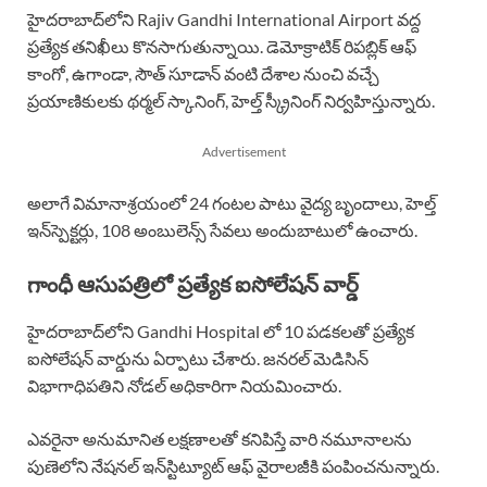
హైదరాబాద్‌లోని Rajiv Gandhi International Airport వద్ద
ప్రత్యేక తనిఖీలు కొనసాగుతున్నాయి. డెమోక్రాటిక్ రిపబ్లిక్ ఆఫ్
కాంగో, ఉగాండా, సౌత్ సూడాన్ వంటి దేశాల నుంచి వచ్చే
ప్రయాణికులకు థర్మల్ స్కానింగ్, హెల్త్ స్క్రీనింగ్ నిర్వహిస్తున్నారు.
Advertisement
అలాగే విమానాశ్రయంలో 24 గంటల పాటు వైద్య బృందాలు, హెల్త్
ఇన్‌స్పెక్టర్లు, 108 అంబులెన్స్ సేవలు అందుబాటులో ఉంచారు.
గాంధీ ఆసుపత్రిలో ప్రత్యేక ఐసోలేషన్ వార్డ్
హైదరాబాద్‌లోని Gandhi Hospital లో 10 పడకలతో ప్రత్యేక
ఐసోలేషన్ వార్డును ఏర్పాటు చేశారు. జనరల్ మెడిసిన్
విభాగాధిపతిని నోడల్ అధికారిగా నియమించారు.
ఎవరైనా అనుమానిత లక్షణాలతో కనిపిస్తే వారి నమూనాలను
పుణెలోని నేషనల్ ఇన్‌స్టిట్యూట్ ఆఫ్ వైరాలజీకి పంపించనున్నారు.