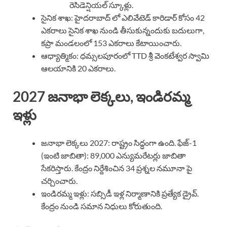
రెసిడెన్షియల్ స్కూళ్లు.
సైనిక శాఖ: హైదరాబాద్ లో ఎలివేటెడ్ కారిడార్ కోసం 42
ఎకరాలు సైనిక శాఖ నుండి తీసుకున్నందుకు బదులుగా,
కప్రా మండలంలో 153 ఎకరాలు కేటాయించారు.
ఆధ్యాత్మికం: ధమ్సలపూరంలో TTD శ్రీ వెంకటేశ్వర స్వామి
ఆలయానికి 20 ఎకరాలు.
2027 జనాభా లెక్కలు, ఇండిరమ్మ
ఇళ్లు
జనాభా లెక్కలు 2027: రాష్ట్రం సిద్ధంగా ఉంది. ఫేజ్-1
(ఇంటి జాబితా): 89,000 ఎన్యుమరేటర్లు జాబితా
సేకరిస్తారు. కేంద్రం నిర్దేశించిన 34 ప్రశ్నల నమూనా పై
చర్చించారు.
ఇండిరమ్మ ఇళ్లు: సబ్సిడీ ఇళ్ల నిర్మాణానికి ప్రత్యేక డ్రైవ్.
కేంద్రం నుండి సమాన నిధులు కోరుతుంది.