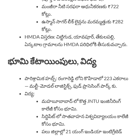
మంజీరా నీటి సరఫరా ఆధునీకరణకు ₹722
కోట్లు.
ఉస్మాన్ సాగర్ లీక్ లైన్లను మరమ్మత్తుకు ₹282
కోట్లు.
HMDA విస్తరణ: చిట్టిగుడ, యావపూర్, తేకులపల్లి,
ఏన్కటాల గ్రామాలను HMDA పరిధిలోకి తీసుకువచ్చారు.
భూమి కేటాయింపులు, విద్య
పారిశ్రామిక హబ్స్: రంగారెడ్డి లోని కొహేడాలో 223 ఎకరాలు
— మల్టీ-మోడల్ లాజిస్టిక్స్, ఫుడ్ ప్రాసెసింగ్ పార్క్ కు.
విద్య:
మహబూబాబాద్ లో కొత్త JNTU ఇంజినీరింగ్
కాలేజీ కోసం భూమి.
సిద్దిపేట్ లో సాతవాహన విశ్వవిద్యాలయం కాలేజీ
కోసం భూమి.
పలు జిల్లాల్లో 21 యంగ్ ఇండియా ఇంటిగ్రేటెడ్