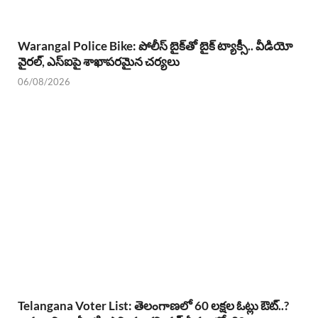
Warangal Police Bike: పోలీస్ బైక్‌తో బైక్ ట్యాక్సీ.. వీడియో
వైరల్, ఎస్‌ఐపై శాఖాపరమైన చర్యలు
06/08/2026
Telangana Voter List: తెలంగాణలో 60 లక్షల ఓట్లు ఔట్..?