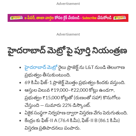
Advertisement
Advertisement
హైదరాబాద్ మెట్రో పై పూర్తి నియంత్రణ
హైదరాబాద్
మెట్రో
రైలు ప్రాజెక్ట్ ను L&T నుండి తెలంగాణ
ప్రభుత్వం తీసుకుంటుంది.
69 కి.మీ ఫేజ్-1 ప్రాజెక్ట్ మొత్తం ప్రభుత్వం కిందకు వస్తుంది.
ఆస్తుల విలువ ₹19,000–₹22,000 కోట్లు ఉండగా,
ప్రభుత్వం ₹15,000 కోట్లతో (రుణంతో సహా) కొనుగోలు
చేస్తుంది — సుమారు 22% డిస్కౌంట్.
ఏకైక సంస్థగా నిర్వహణ ద్వారా విస్తరణ వేగం పెరుగుతుంది.
కేంద్రం కు ఫేజ్-II A (76.4 కి.మీ), ఫేజ్-II B (86.1 కి.మీ)
విస్తరణ ప్రతిపాదనలు పంపారు.