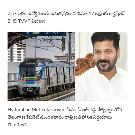
7.57 లక్షల ఉద్యోగులకు ఉచిత ప్రమాద బీమా, 17 లక్షలకు క్యాష్‌లెస్
EHS. TVVP విభజన
Hyderabad Metro Takeover: సీఎం రేవంత్ రెడ్డి నేతృత్వంలోని
తెలంగాణ కేబినెట్ మంగళవారం రాత్రి ఐతిహాసిక నిర్ణయాలు
తీసుకుంది.