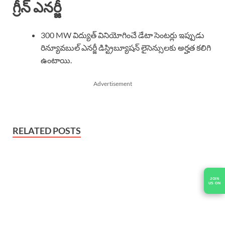
గ్రీన్ ఎనర్జీ
300 MW విద్యుత్ వినియోగించే డేటా సెంటర్లు ఇప్పుడు
రిన్యూవబుల్ ఎనర్జీ డిస్ట్రిబ్యూషన్ లైసెన్సులకు అర్హత కలిగి
ఉంటాయి.
Advertisement
RELATED POSTS
JOIN
US ON