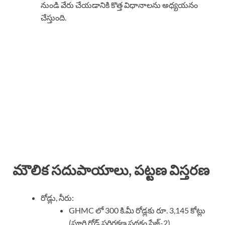
నుండి వేరు చేయడానికి కొత్త విధానాలను అధ్యయనం
చేస్తుంది.
మౌలిక సదుపాయాలు, పట్టణ విస్తరణ
రోడ్లు, నీరు:
GHMC లో 300 కి.మీ రోడ్లకు రూ. 3,145 కోట్లు
(పూర్తి రోడ్ పరిరక్షణ పథకం ఫేజ్-2).