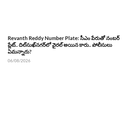
Revanth Reddy Number Plate: సీఎం పేరుతో నంబర్
ప్లేట్.. దిల్‌సుఖ్‌నగర్‌లో వైరల్ అయిన కారు.. పోలీసులు
ఏమన్నారు?
06/08/2026