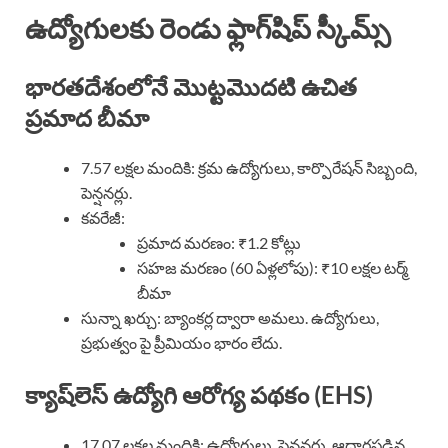
ఉద్యోగులకు రెండు ఫ్లాగ్‌షిప్ స్కీమ్స్
భారతదేశంలోనే మొట్టమొదటి ఉచిత
ప్రమాద బీమా
7.57 లక్షల మందికి: క్రమ ఉద్యోగులు, కార్పొరేషన్ సిబ్బంది,
పెన్షనర్లు.
కవరేజీ:
ప్రమాద మరణం: ₹1.2 కోట్లు
సహజ మరణం (60 ఏళ్లలోపు): ₹10 లక్షల టర్మ్
బీమా
సున్నా ఖర్చు: బ్యాంకర్ల ద్వారా అమలు. ఉద్యోగులు,
ప్రభుత్వం పై ప్రీమియం భారం లేదు.
క్యాష్‌లెస్ ఉద్యోగి ఆరోగ్య పథకం (EHS)
17.07 లక్షల మందికి: ఉద్యోగులు, పెన్షనర్లు, ఆధారపడిన