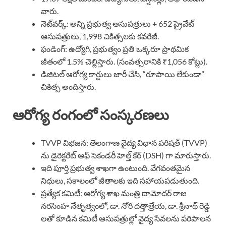
వారు.
నెట్‌వర్క్: అన్ని ప్రభుత్వ ఆసుపత్రులు + 652 ప్రైవేట్
ఆసుపత్రులు, 1,998 చికిత్సలకు కవరేజీ.
ఫండింగ్: ఉద్యోగి, ప్రభుత్వం ప్రతి ఒక్కరూ ప్రాథమిక
జీతంలో 1.5% చెల్లిస్తారు. (సంవత్సరానికి ₹1,056 కోట్లు).
డిజిటల్ ఆరోగ్య కార్డులు జారీ చేసి, “రూపాయి లేకుండా”
చికిత్స అందిస్తారు.
ఆరోగ్య రంగంలో సంస్కరణలు
TVVP విభజన: తెలంగాణ వైద్య విధాన పరిషత్ (TVVP)
ను డైరెక్టరేట్ ఆఫ్ సెకండరీ హెల్త్ కేర్ (DSH) గా మారుస్తారు.
ఇది పూర్తి ప్రభుత్వ శాఖగా ఉంటుంది. వేగవంతమైన
నిధులు, సకాలంలో జీతాలకు ఇది సహాయపడుతుంది.
ప్రత్యేక కమిటీ: ఆరోగ్య శాఖ మంత్రి దామోదర్ రాజ
నరసింహ నేతృత్వంలో, డా. నోరి దత్తాత్రేయ, డా. శ్రీనాథ్ రెడ్డి
లతో కూడిన కమిటీ ఆసుపత్రుల్లో వైద్య సేవలను పరిపాలన