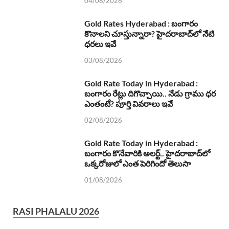
04/08/2026
Gold Rates Hyderabad : బంగారం
కొనాలని చూస్తున్నారా? హైదరాబాద్‌లో నేటి
ధరలు ఇవే
03/08/2026
Gold Rate Today in Hyderabad :
బంగారం రేట్లు దిగొచ్చాయి.. నేడు గ్రాము ధర
ఎంతంటే? పూర్తి వివరాలు ఇవే
02/08/2026
Gold Rate Today in Hyderabad :
బంగారం కొనేవారికి అలర్ట్.. హైదరాబాద్‌లో
ఒక్కరోజులో ఎంత పెరిగిందో తెలుసా
01/08/2026
RASI PHALALU 2026