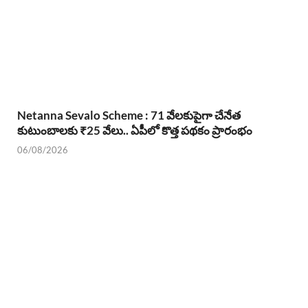
Netanna Sevalo Scheme : 71 వేలకుపైగా చేనేత
కుటుంబాలకు ₹25 వేలు.. ఏపీలో కొత్త పథకం ప్రారంభం
06/08/2026