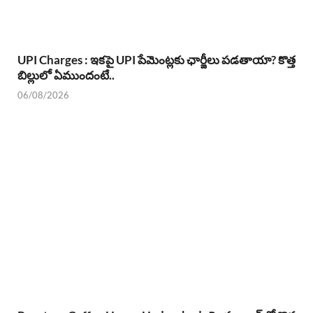
UPI Charges : ఇకపై UPI పేమెంట్లకు ఛార్జీలు పడతాయా? కొత్త
బిల్లులో ఏముందంటే..
06/08/2026