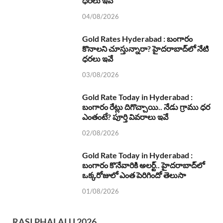
ధరలు ఇవే
04/08/2026
Gold Rates Hyderabad : బంగారం
కొనాలని చూస్తున్నారా? హైదరాబాద్‌లో నేటి
ధరలు ఇవే
03/08/2026
Gold Rate Today in Hyderabad :
బంగారం రేట్లు దిగొచ్చాయి.. నేడు గ్రాము ధర
ఎంతంటే? పూర్తి వివరాలు ఇవే
02/08/2026
Gold Rate Today in Hyderabad :
బంగారం కొనేవారికి అలర్ట్.. హైదరాబాద్‌లో
ఒక్కరోజులో ఎంత పెరిగిందో తెలుసా
01/08/2026
RASI PHALALU 2026