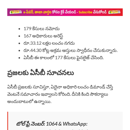
179 కేసులు నమోదు
167 అధికారులు అరెస్ట్
రూ.33.12 లక్షల లంచం నగదు
రూ.44.30 కోట్ల అక్రమ ఆస్తులు స్వాధీనం చేసుకున్నారు.
ఏసీబీ ఈ కాలంలో 177 కేసులు ఫైనలైజ్ చేసింది.
ప్రజలకు ఏసీబీ సూచనలు
ఏసీబీ ప్రజలకు సూచిస్తూ, ఏదైనా అధికారి లంచం డిమాండ్ చేస్తే
వెంటనే సమాచారం ఇవ్వాలని కోరింది. దీనికి కింది సౌకర్యాలు
అందుబాటులో ఉన్నాయి.
టోల్ ఫ్రీ నెంబర్: 1064 & WhatsApp: