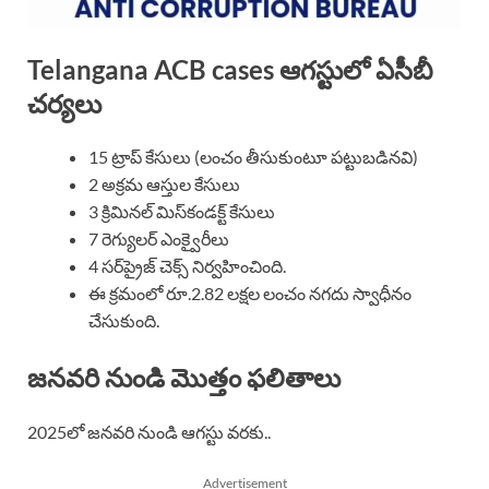
Telangana ACB cases ఆగస్టులో ఏసీబీ
చర్యలు
15 ట్రాప్ కేసులు (లంచం తీసుకుంటూ పట్టుబడినవి)
2 అక్రమ ఆస్తుల కేసులు
3 క్రిమినల్ మిస్‌కండక్ట్ కేసులు
7 రెగ్యులర్ ఎంక్వైరీలు
4 సర్‌ప్రైజ్ చెక్స్ నిర్వహించింది.
ఈ క్రమంలో రూ.2.82 లక్షల లంచం నగదు స్వాధీనం
చేసుకుంది.
జనవరి నుండి మొత్తం ఫలితాలు
2025లో జనవరి నుండి ఆగస్టు వరకు..
Advertisement