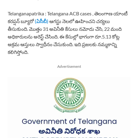
Telanganapatrika : Telangana ACB cases , తెలంగాణ యాంటీ
కరప్షన్ బ్యూరో
(ఏసీబీ)
ఆగస్టు నెలలో ఊహించని చర్యలు
తీసుకుంది. మొత్తం 31 అవినీతి కేసులు నమోదు చేసి, 22 మంది
అధికారులను అరెస్ట్ చేసింది. ఈ కేసుల్లో భాగంగా రూ.5.13 కోట్ల
అక్రమ ఆస్తులు స్వాధీనం చేసుకుంది. ఇది ప్రజలకు నమ్మకాన్ని
కలిగిస్తోంది.
Advertisement