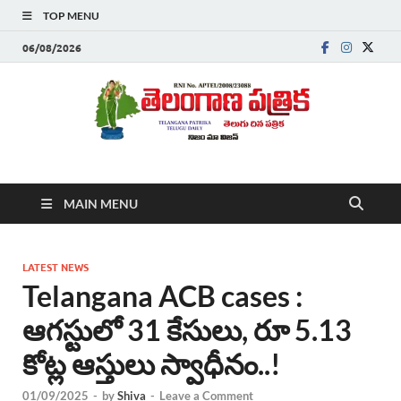
TOP MENU
06/08/2026
Telanganapatrika
Telangana News, Telugu News Today, Breaking News Telugu
MAIN MENU
,Latest Telangana News, Rajanna Sircilla News, Telangana
Breaking News, Telugu Newspaper Online, Today Telugu News,
Telangana Politics News, Hyderabad Breaking News , తాజా వార్తలు ,
తెలుగు వార్తలు , బ్రేకింగ్ న్యూస్ తెలుగులో , తెలంగాణ లో తాజా అప్‌డేట్స్ ,
LATEST NEWS
తెలుగు న్యూస్ పేపర్
Telangana ACB cases :
ఆగస్టులో 31 కేసులు, రూ 5.13
కోట్ల ఆస్తులు స్వాధీనం..!
01/09/2025
-
by
Shiva
-
Leave a Comment