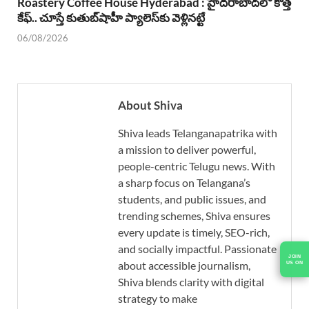
Roastery Coffee House Hyderabad : హైదరాబాద్‌లో కొత్త
కేఫ్.. చూస్తే కుతుబ్‌షాహీ ప్యాలెస్‌కు వెళ్లినట్టే
06/08/2026
About Shiva
Shiva leads Telanganapatrika with
a mission to deliver powerful,
people-centric Telugu news. With
a sharp focus on Telangana’s
students, and public issues, and
trending schemes, Shiva ensures
every update is timely, SEO-rich,
and socially impactful. Passionate
JOIN
about accessible journalism,
US ON
Shiva blends clarity with digital
strategy to make