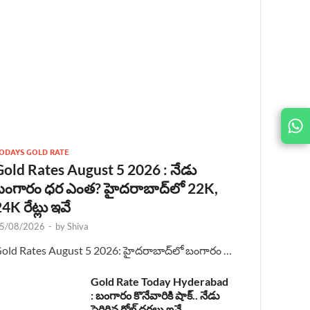
JOIN
US ON
ODAYS GOLD RATE
Gold Rates August 5 2026 : నేడు
బంగారం ధర ఎంత? హైదరాబాద్‌లో 22K,
4K రేట్లు ఇవే
5/08/2026
-
by
Shiva
old Rates August 5 2026: హైదరాబాద్‌లో బంగారం …
Gold Rate Today Hyderabad
: బంగారం కొనేవారికి షాక్.. నేడు
పెరిగిన గోల్డ్ ధరలు ఇవే