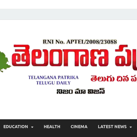
Telugu ,Latest Telangana News, Rajanna Sircilla News, Telangana Break
EDUCATION
HEALTH
CINEMA
LATEST NEWS
వార్తలు , తెలుగు వార్తలు , బ్రేకింగ్ న్యూస్ తెలుగులో , తెలంగాణ లో తాజా అప్‌డేట్