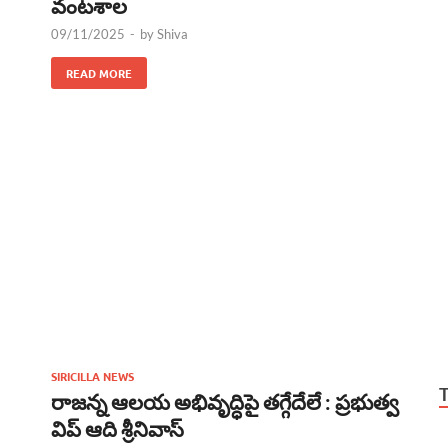
వంటశాల
09/11/2025
-
by
Shiva
READ MORE
SIRICILLA NEWS
రాజన్న ఆలయ అభివృద్ధిపై తగ్గేదేలే : ప్రభుత్వ
విప్ ఆది శ్రీనివాస్