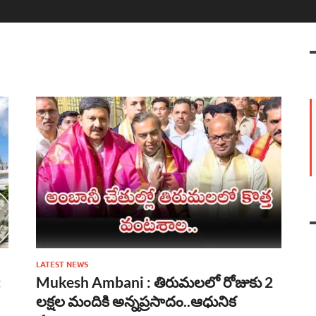
LATEST NEWS
:
Mukesh Ambani : తిరుమలలో రోజుకు 2
లక్షల మందికి అన్నప్రసాదం..ఆధునిక