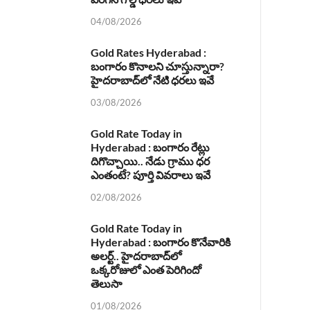
04/08/2026
Gold Rates Hyderabad :
బంగారం కొనాలని చూస్తున్నారా?
హైదరాబాద్‌లో నేటి ధరలు ఇవే
03/08/2026
Gold Rate Today in
Hyderabad : బంగారం రేట్లు
దిగొచ్చాయి.. నేడు గ్రాము ధర
ఎంతంటే? పూర్తి వివరాలు ఇవే
02/08/2026
Gold Rate Today in
Hyderabad : బంగారం కొనేవారికి
అలర్ట్.. హైదరాబాద్‌లో
ఒక్కరోజులో ఎంత పెరిగిందో
తెలుసా
01/08/2026