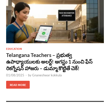
EDUCATION
Telangana Teachers – ప్రభుత్వ
ఉపాధ్యాయులకు అలర్ట్! ఆగస్టు 1 నుంచి ఫేస్
రికగ్నేషన్ హాజరు – డుమ్మా కొట్టితే చెక్!
01/08/2025
-
by
Gnaneshwar kokkula
READ MORE