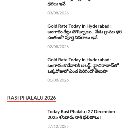
ధరలు ఇవే
03/08/2026
Gold Rate Today in Hyderabad :
బంగారం రేట్లు దిగొచ్చాయి.. నేడు గ్రాము ధర
ఎంతంటే? పూర్తి వివరాలు ఇవే
02/08/2026
Gold Rate Today in Hyderabad :
బంగారం కొనేవారికి అలర్ట్.. హైదరాబాద్‌లో
ఒక్కరోజులో ఎంత పెరిగిందో తెలుసా
01/08/2026
RASI PHALALU 2026
Today Rasi Phalalu : 27 December
2025 శనివారం రాశి ఫలితాలు!
27/12/2025