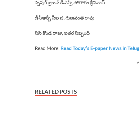
స్పెషల్ బ్రాంచ్ డీఎస్పీ పోతారం శ్రీనివాస్
డీసీఆర్బీ సీఐ జి. గుణవంత రావు
సిసి కొండ రాజు, ఇతర సిబ్బంది
Read More:
Read Today’s E-paper News in Telu
A
RELATED POSTS