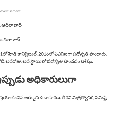
dvertisement
్, ఆదిలాబాద్
, ఆదిలాబాద్
011లో హెడ్ కానిస్టేబుల్, 2016లో ఏఎస్ఐగా పదోన్నతి పొందారు.
ోడి అదేరోజు, అదే స్థాయిలో పదోన్నతి పొందడం విశేషం.
ప్పుడు అధికారులుగా
్రయాణించిన అరుదైన ఉదాహరణ. తీరని మిత్రత్వానికి, సమిష్టి