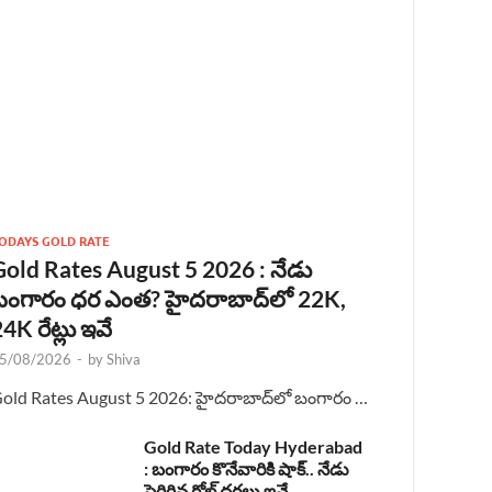
ODAYS GOLD RATE
Gold Rates August 5 2026 : నేడు
బంగారం ధర ఎంత? హైదరాబాద్‌లో 22K,
4K రేట్లు ఇవే
5/08/2026
-
by
Shiva
old Rates August 5 2026: హైదరాబాద్‌లో బంగారం …
Gold Rate Today Hyderabad
: బంగారం కొనేవారికి షాక్.. నేడు
పెరిగిన గోల్డ్ ధరలు ఇవే