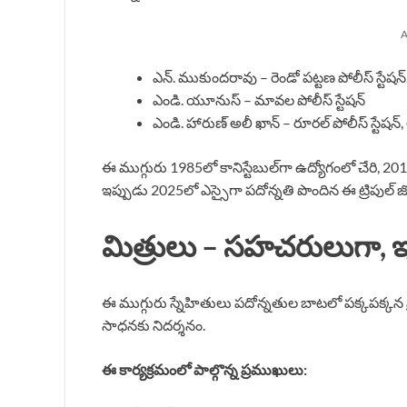
A
ఎన్. ముకుందరావు – రెండో పట్టణ పోలీస్ స్టేషన
ఎండి. యూనుస్ – మావల పోలీస్ స్టేషన్
ఎండి. హారుణ్ అలీ ఖాన్ – రూరల్ పోలీస్ స్టేషన్
ఈ ముగ్గురు 1985లో కానిస్టేబుల్‌గా ఉద్యోగంలో చేరి, 2
ఇప్పుడు 2025లో ఎస్సైగా పదోన్నతి పొందిన ఈ ట్రిపుల్ జ
మిత్రులు – సహచరులుగా, ఇ
ఈ ముగ్గురు స్నేహితులు పదోన్నతుల బాటలో పక్కపక్కన ప
సాధనకు నిదర్శనం.
ఈ కార్యక్రమంలో పాల్గొన్న ప్రముఖులు: