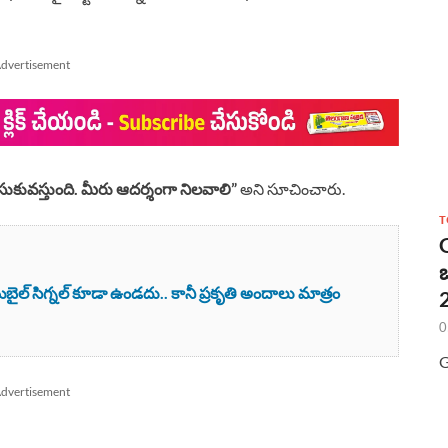
dvertisement
కువస్తుంది. మీరు ఆదర్శంగా నిలవాలి”
అని సూచించారు.
T
ైల్ సిగ్నల్ కూడా ఉండదు.. కానీ ప్రకృతి అందాలు మాత్రం
2
0
G
dvertisement