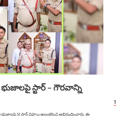
జాలపై స్టార్ – గౌరవాన్ని
ి భుజాలపై SI స్టార్ చిహ్నం అలంకరించి అభినందించారు. ఈ