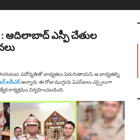
: ఆదిలాబాద్ ఎస్పీ చేతుల
దనలు
labad. పదోన్నతితో బాధ్యతలు పెరుగుతాయని, ఆ బాధ్యతల్ని
జన్ ఐపీఎస్
అన్నారు. ఈ రోజు ముగ్గురు ఏఎస్ఐలు ఎస్సైలుగా
యేక కార్యక్రమం నిర్వహించబడింది.