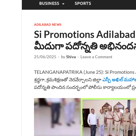
BUSINESS
SPORTS
ADILABAD NEWS
Si Promotions Adilabad 
మీదుగా పదోన్నతి అభినం
25/06/2025
-
by
Shiva
-
Leave a Comment
TELANGANAPATRIKA (June 25): Si Promotions Adi
శ్రద్ధగా, క్రమశిక్షణతో నెరవేర్చాలని జిల్లా
ఎస్పీ అఖిల్ మహా
పదోన్నతి పొందిన సందర్భంలో పోలీసు కార్యాలయంలో ప్రత్