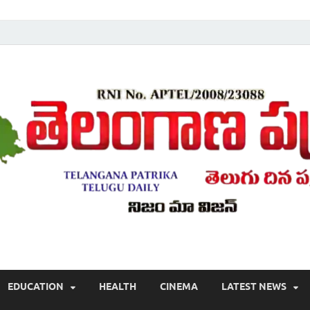
Telugu ,Latest Telangana News, Rajanna Sircilla News, Telangana Break
EDUCATION
HEALTH
CINEMA
LATEST NEWS
వార్తలు , తెలుగు వార్తలు , బ్రేకింగ్ న్యూస్ తెలుగులో , తెలంగాణ లో తాజా అప్‌డేట్