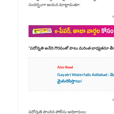
సందర్భంగా ఆయన మాట్లాడుతూ:
A
“పదోన్నతి అనేది గౌరవంతో పాటు మరింత బాధ్యతనూ తీసు
Also Read
Gayatri Waterfalls Adilabad : మొబ
మైమరిపిస్తాయి!
A
పదోన్నతి పొందిన పోలీసు అధికారులు: