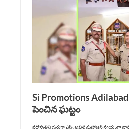
Si Promotions Adilabad భు
పెంచిన ఘట్టం
పదోన్నతిని గుర్తుగా ఎస్పీ అఖిల్ మహాజన్ స్వయంగా వార