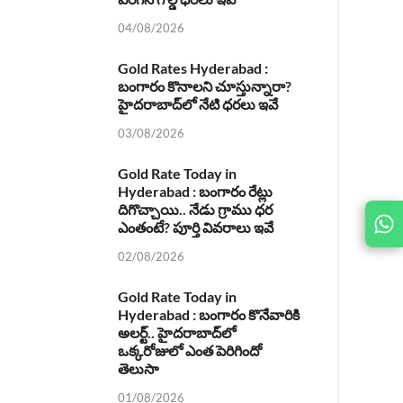
04/08/2026
Gold Rates Hyderabad :
బంగారం కొనాలని చూస్తున్నారా?
హైదరాబాద్‌లో నేటి ధరలు ఇవే
03/08/2026
Gold Rate Today in
Hyderabad : బంగారం రేట్లు
దిగొచ్చాయి.. నేడు గ్రాము ధర
JOIN
ఎంతంటే? పూర్తి వివరాలు ఇవే
US ON
02/08/2026
Gold Rate Today in
Hyderabad : బంగారం కొనేవారికి
అలర్ట్.. హైదరాబాద్‌లో
ఒక్కరోజులో ఎంత పెరిగిందో
తెలుసా
01/08/2026