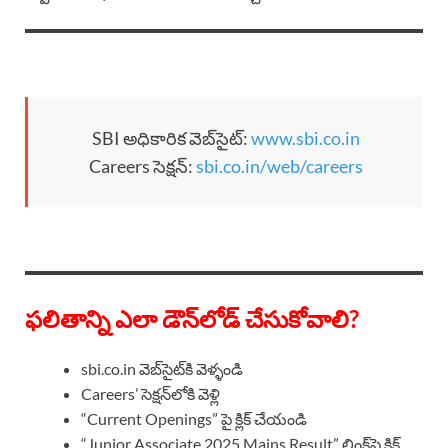
SBI అధికారిక వెబ్‌సైట్:
www.sbi.co.in
Careers సెక్షన్:
sbi.co.in/web/careers
ఫలితాన్ని ఎలా డౌన్‌లోడ్ చేసుకోవాలి?
sbi.co.in వెబ్‌సైట్‌కి వెళ్ళండి
Careers’ సెక్షన్‌లోకి వెళ్లి
“Current Openings” పై క్లిక్ చేయండి
“Junior Associate 2025 Mains Result” లింక్‌పై క్లిక్