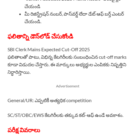
చేయండి
మీ రిజిస్ట్రేషన్ నంబర్, పాస్‌వర్డ్ లేదా డేట్ ఆఫ్ బర్త్ ఎంటర్
చేయండి.
ఫలితాన్ని డౌన్‌లోడ్ చేసుకోండి
SBI Clerk Mains Expected Cut-Off 2025
ఫలితాలతో పాటు, విభిన్న కేటగిరీలకు సంబంధించిన cut-off marks
కూడా విడుదల చేస్తారు. ఈ మార్కులు అభ్యర్థుల ఎంపికకు నిష్పత్తిని
నిర్ధారిస్తాయి.
Advertisement
General/UR: ఎప్పటికీ అత్యధిక competition
SC/ST/OBC/EWS కేటగిరీలకు తక్కువ కట్-ఆఫ్ ఉండే అవకాశం.
పరీక్ష వివరాలు