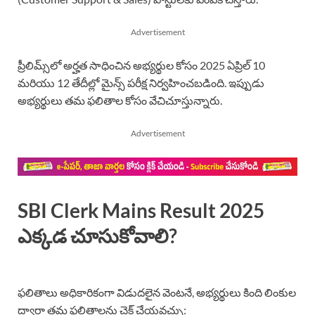
Advertisement
ప్రీలిమ్స్‌లో అర్హత సాధించిన అభ్యర్థుల కోసం 2025 ఏప్రిల్ 10
మరియు 12 తేదీల్లో మైన్స్ పరీక్ష నిర్వహించబడింది. ఇప్పుడు
అభ్యర్థులు తమ ఫలితాల కోసం వేచిచూస్తున్నారు.
Advertisement
SBI Clerk Mains Result 2025
ఎక్కడ చూసుకోవాలి?
ఫలితాలు అధికారికంగా విడుదలైన వెంటనే, అభ్యర్థులు కింది లింకుల
ద్వారా తమ ఫలితాలను చెక్ చేయవచ్చు: