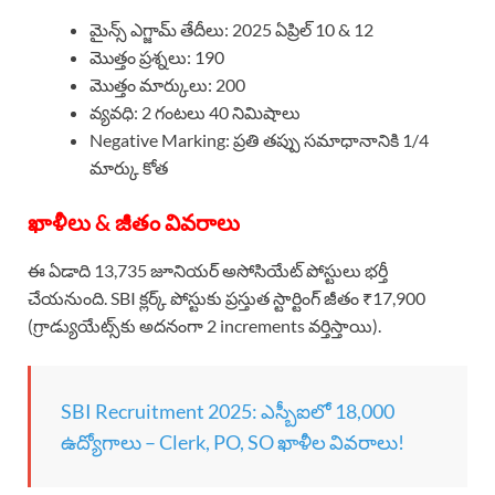
మైన్స్ ఎగ్జామ్ తేదీలు: 2025 ఏప్రిల్ 10 & 12
మొత్తం ప్రశ్నలు: 190
మొత్తం మార్కులు: 200
వ్యవధి: 2 గంటలు 40 నిమిషాలు
Negative Marking: ప్రతి తప్పు సమాధానానికి 1/4
మార్కు కోత
ఖాళీలు & జీతం వివరాలు
ఈ ఏడాది 13,735 జూనియర్ అసోసియేట్ పోస్టులు భర్తీ
చేయనుంది. SBI క్లర్క్ పోస్టుకు ప్రస్తుత స్టార్టింగ్ జీతం ₹17,900
(గ్రాడ్యుయేట్స్‌కు అదనంగా 2 increments వర్తిస్తాయి).
SBI Recruitment 2025: ఎస్బీఐలో 18,000
ఉద్యోగాలు – Clerk, PO, SO ఖాళీల వివరాలు!