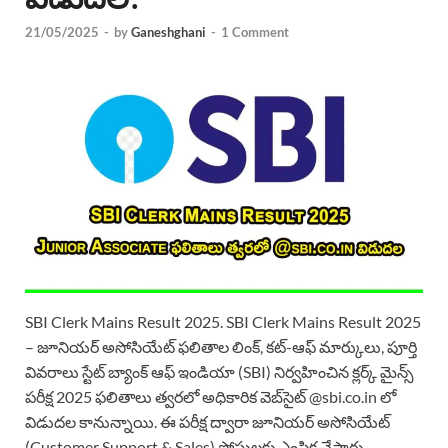
21/05/2025
-
by
Ganeshghani
-
1 Comment
SBI Clerk Mains Result 2025. SBI Clerk Mains Result 2025
– జూనియర్ అసోసియేట్ ఫలితాల లింక్, కట్-ఆఫ్ మార్కులు, పూర్తి
వివరాలు స్టేట్ బ్యాంక్ ఆఫ్ ఇండియా (SBI) నిర్వహించిన క్లర్క్ మైన్స్
పరీక్ష 2025 ఫలితాలు త్వరలో అధికారిక వెబ్‌సైట్ @sbi.co.in లో
విడుదల కానున్నాయి. ఈ పరీక్ష ద్వారా జూనియర్ అసోసియేట్
(Customer Support & Sales) పోస్టులకు ఎంపిక చేస్తారు.