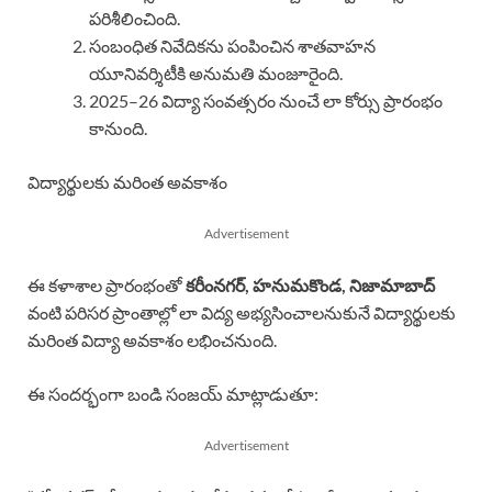
పరిశీలించింది.
సంబంధిత నివేదికను పంపించిన శాతవాహన
యూనివర్శిటీకి అనుమతి మంజూరైంది.
2025–26 విద్యా సంవత్సరం నుంచే లా కోర్సు ప్రారంభం
కానుంది.
విద్యార్థులకు మరింత అవకాశం
Advertisement
ఈ కళాశాల ప్రారంభంతో
కరీంనగర్, హనుమకొండ, నిజామాబాద్
వంటి పరిసర ప్రాంతాల్లో లా విద్య అభ్యసించాలనుకునే విద్యార్థులకు
మరింత విద్యా అవకాశం లభించనుంది.
ఈ సందర్భంగా బండి సంజయ్ మాట్లాడుతూ:
Advertisement