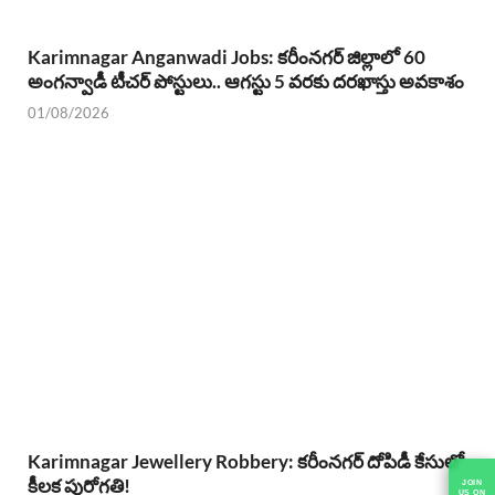
Karimnagar Anganwadi Jobs: కరీంనగర్ జిల్లాలో 60
అంగన్వాడీ టీచర్ పోస్టులు.. ఆగస్టు 5 వరకు దరఖాస్తు అవకాశం
01/08/2026
Karimnagar Jewellery Robbery: కరీంనగర్ దోపిడీ కేసులో
కీలక పురోగతి!
JOIN
US ON