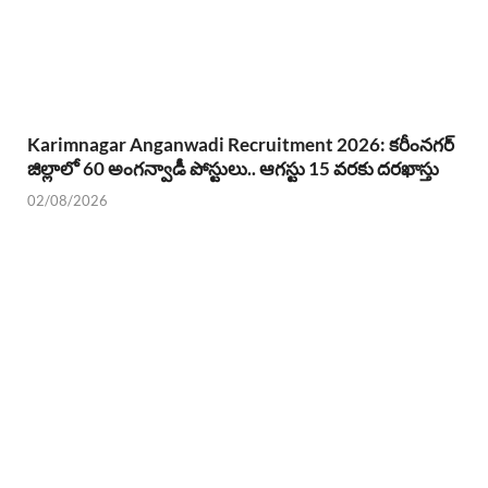
Karimnagar Anganwadi Recruitment 2026: కరీంనగర్
జిల్లాలో 60 అంగన్వాడీ పోస్టులు.. ఆగస్టు 15 వరకు దరఖాస్తు
02/08/2026