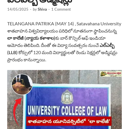
14/05/2025
-
by
Shiva
-
1 Comment
TELANGANA PATRIKA (MAY 14) , Satavahana University
శాతవాహన విశ్వవిద్యాలయం పరిధిలో నూతనంగా స్థాపించనున్న
లా కాలేజీ (న్యాయ కళాశాల)
కు బార్ కౌన్సిల్ ఆఫ్ ఇండియా
ఆమోదం తెలిపింది. దీంతో ఈ విద్యా సంవత్సరం నుంచే
ఎల్ఎల్బీ
(LLB)
కోర్సులో 120 మంది విద్యార్థులతో రెండు సెక్షన్లలో అడ్మిషన్లు
ప్రారంభం కానున్నాయి.