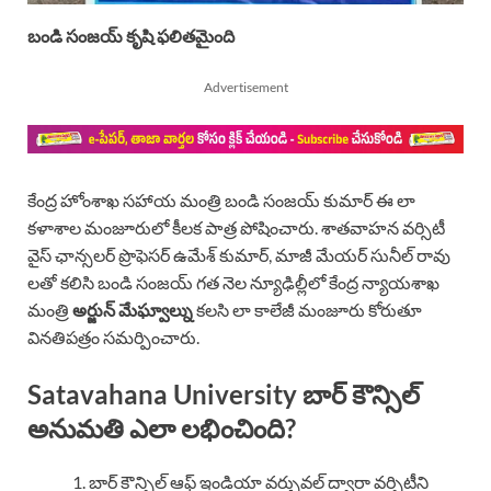
బండి సంజయ్ కృషి ఫలితమైంది
Advertisement
కేంద్ర హోంశాఖ సహాయ మంత్రి బండి సంజయ్ కుమార్ ఈ లా
కళాశాల మంజూరులో కీలక పాత్ర పోషించారు. శాతవాహన వర్సిటీ
వైస్ ఛాన్సలర్ ప్రొఫెసర్ ఉమేశ్ కుమార్, మాజీ మేయర్ సునీల్ రావు
లతో కలిసి బండి సంజయ్ గత నెల న్యూఢిల్లీలో కేంద్ర న్యాయశాఖ
మంత్రి
అర్జున్ మేఘ్వాల్ను
కలసి లా కాలేజీ మంజూరు కోరుతూ
వినతిపత్రం సమర్పించారు.
Satavahana University బార్ కౌన్సిల్
అనుమతి ఎలా లభించింది?
బార్ కౌన్సిల్ ఆఫ్ ఇండియా వర్చువల్ ద్వారా వర్సిటీని