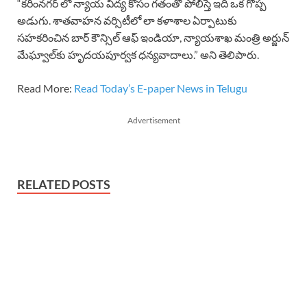
“కరీంనగర్ లో న్యాయ విద్య కోసం గతంతో పోలిస్తే ఇది ఒక గొప్ప
అడుగు. శాతవాహన వర్సిటీలో లా కళాశాల ఏర్పాటుకు
సహకరించిన బార్ కౌన్సిల్ ఆఫ్ ఇండియా, న్యాయశాఖ మంత్రి అర్జున్
మేఘ్వాల్‌కు హృదయపూర్వక ధన్యవాదాలు.” అని తెలిపారు.
Read More:
Read Today’s E-paper News in Telugu
Advertisement
RELATED POSTS