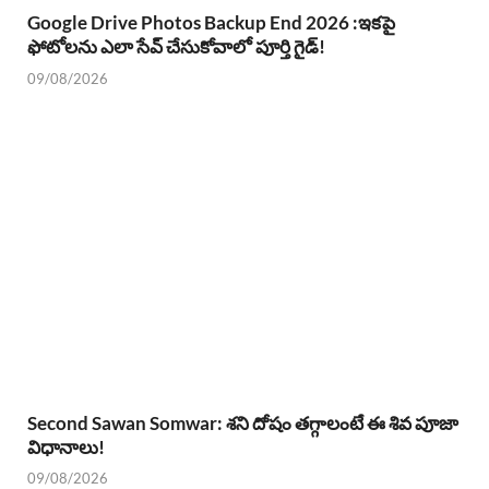
Google Drive Photos Backup End 2026 :ఇకపై
ఫోటోలను ఎలా సేవ్ చేసుకోవాలో పూర్తి గైడ్!
09/08/2026
Second Sawan Somwar: శని దోషం తగ్గాలంటే ఈ శివ పూజా
విధానాలు!
09/08/2026