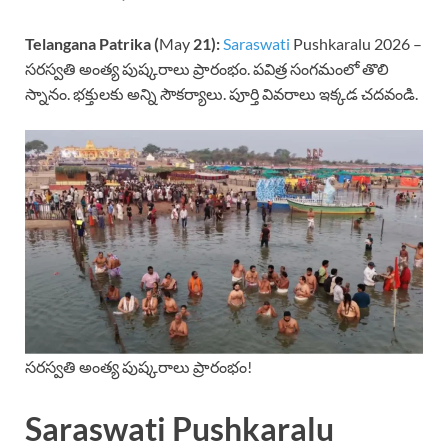
Telangana Patrika (
May
21):
Saraswati
Pushkaralu 2026 –
సరస్వతి అంత్య పుష్కరాలు ప్రారంభం. పవిత్ర సంగమంలో తొలి
స్నానం. భక్తులకు అన్ని సౌకర్యాలు. పూర్తి వివరాలు ఇక్కడ చదవండి.
సరస్వతి అంత్య పుష్కరాలు ప్రారంభం!
Saraswati Pushkaralu