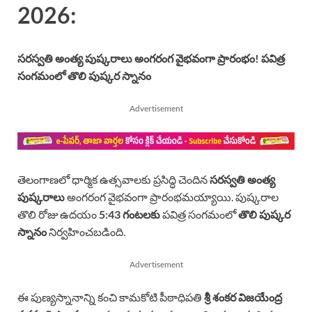
2026:
సరస్వతి అంత్య పుష్కరాలు అంగరంగ వైభవంగా ప్రారంభం! పవిత్ర
సంగమంలో తొలి పుష్కర స్నానం
Advertisement
తెలంగాణలో ధార్మిక ఉత్సవాలకు ప్రసిద్ధి చెందిన
సరస్వతి అంత్య
పుష్కరాలు
అంగరంగ వైభవంగా ప్రారంభమయ్యాయి. పుష్కరాల
తొలి రోజు ఉదయం
5:43 గంటలకు
పవిత్ర సంగమంలో
తొలి పుష్కర
స్నానం
నిర్వహించబడింది.
Advertisement
ఈ పుణ్యస్నానాన్ని కంచి కామకోటి పీఠాధిపతి
శ్రీ శంకర విజయేంద్ర