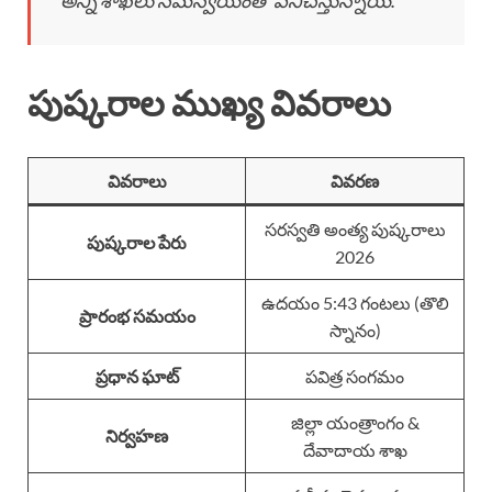
అన్ని శాఖలు సమన్వయంతో పనిచేస్తున్నాయి.”
పుష్కరాల ముఖ్య వివరాలు
వివరాలు
వివరణ
సరస్వతి అంత్య పుష్కరాలు
పుష్కరాల పేరు
2026
ఉదయం 5:43 గంటలు (తొలి
ప్రారంభ సమయం
స్నానం)
ప్రధాన ఘాట్
పవిత్ర సంగమం
జిల్లా యంత్రాంగం &
నిర్వహణ
దేవాదాయ శాఖ