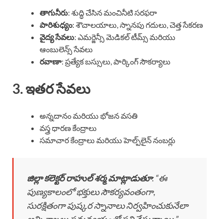
తాగునీరు
: శుద్ధి చేసిన మంచినీటి సరఫరా
పారిశుధ్యం
: శౌచాలయాలు, స్నానపు గదులు, చెత్త సేకరణ
వైద్య సేవలు
: ఎమర్జెన్సీ మెడికల్ టీమ్స్ మరియు
ఆంబులెన్స్ సేవలు
రవాణా
: ప్రత్యేక బస్సులు, పార్కింగ్ సౌకర్యాలు
3. ఇతర సేవలు
అన్నదానం మరియు భోజన వసతి
వస్త్ర ధారణ కేంద్రాలు
సమాచార కేంద్రాలు మరియు హెల్ప్‌లైన్ నంబర్లు
జిల్లా కలెక్టర్ రాహుల్ శర్మ మాట్లాడుతూ
: “ఈ
పుణ్యకాలంలో భక్తులు సౌకర్యవంతంగా,
సురక్షితంగా పుష్కర స్నానాలు నిర్వహించుకునేలా