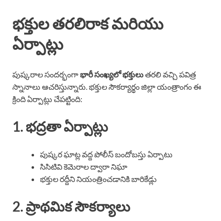
భక్తుల తరలిరాక మరియు
ఏర్పాట్లు
పుష్కరాల సందర్భంగా
భారీ సంఖ్యలో భక్తులు
తరలి వచ్చి పవిత్ర
స్నానాలు ఆచరిస్తున్నారు. భక్తుల సౌకర్యార్థం జిల్లా యంత్రాంగం ఈ
క్రింది ఏర్పాట్లు చేపట్టింది:
1. భద్రతా ఏర్పాట్లు
పుష్కర ఘాట్ల వద్ద పోలీస్ బందోబస్తు ఏర్పాటు
సిసిటివి కెమెరాల ద్వారా నిఘా
భక్తుల రద్దీని నియంత్రించడానికి బారికేడ్లు
2. ప్రాథమిక సౌకర్యాలు