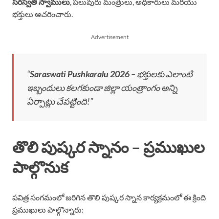
సరస్వతి స్వాములు
, పలువురు మంత్రులు, అధికారులు మరియు
భక్తులు ఆచరించారు.
Advertisement
“
Saraswati Pushkaralu 2026
– భక్తులకు ఎలాంటి
ఇబ్బందులు కలగకుండా జిల్లా యంత్రాంగం అన్ని
ఏర్పాట్లు చేపట్టింది!”
తొలి పుష్కర స్నానం – ప్రముఖుల
పాల్గొనుక
పవిత్ర సంగమంలో జరిగిన తొలి పుష్కర స్నాన కార్యక్రమంలో ఈ క్రింది
ప్రముఖులు పాల్గొన్నారు: