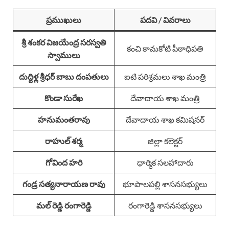
ప్రముఖులు
పదవి / వివరాలు
శ్రీ శంకర విజయేంద్ర సరస్వతి
కంచి కామకోటి పీఠాధిపతి
స్వాములు
దుద్దిళ్ల శ్రీధర్ బాబు దంపతులు
ఐటి పరిశ్రమలు శాఖ మంత్రి
కొండా సురేఖ
దేవాదాయ శాఖ మంత్రి
హనుమంతరావు
దేవాదాయ శాఖ కమిషనర్
రాహుల్ శర్మ
జిల్లా కలెక్టర్
గోవింద హరి
ధార్మిక సలహాదారు
గండ్ర సత్యనారాయణ రావు
భూపాలపల్లి శాసనసభ్యులు
మల్ రెడ్డి రంగారెడ్డి
రంగారెడ్డి శాసనసభ్యులు