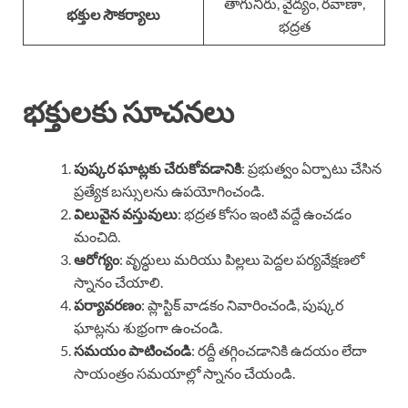
తాగునీరు, వైద్యం, రవాణా,
భక్తుల సౌకర్యాలు
భద్రత
భక్తులకు సూచనలు
పుష్కర ఘాట్లకు చేరుకోవడానికి
: ప్రభుత్వం ఏర్పాటు చేసిన
ప్రత్యేక బస్సులను ఉపయోగించండి.
విలువైన వస్తువులు
: భద్రత కోసం ఇంటి వద్దే ఉంచడం
మంచిది.
ఆరోగ్యం
: వృద్ధులు మరియు పిల్లలు పెద్దల పర్యవేక్షణలో
స్నానం చేయాలి.
పర్యావరణం
: ప్లాస్టిక్ వాడకం నివారించండి, పుష్కర
ఘాట్లను శుభ్రంగా ఉంచండి.
సమయం పాటించండి
: రద్దీ తగ్గించడానికి ఉదయం లేదా
సాయంత్రం సమయాల్లో స్నానం చేయండి.