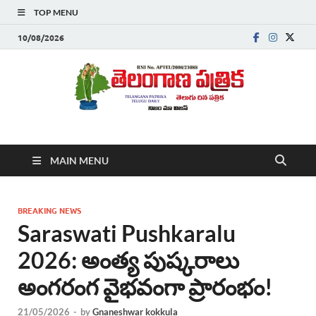
TOP MENU
10/08/2026
Telanganapatrika
Telangana News, Telugu News Today, Breaking News Telugu
MAIN MENU
,Latest Telangana News, Rajanna Sircilla News, Telangana
Breaking News, Telugu Newspaper Online, Today Telugu News,
Telangana Politics News, Hyderabad Breaking News , తాజా వార్తలు ,
తెలుగు వార్తలు , బ్రేకింగ్ న్యూస్ తెలుగులో , తెలంగాణ లో తాజా అప్‌డేట్స్ ,
BREAKING NEWS
తెలుగు న్యూస్ పేపర్
Saraswati Pushkaralu
2026: అంత్య పుష్కరాలు
అంగరంగ వైభవంగా ప్రారంభం!
21/05/2026
-
by
Gnaneshwar kokkula