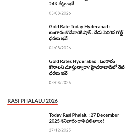
24K రేట్లు ఇవే
05/08/2026
Gold Rate Today Hyderabad :
బంగారం కొనేవారికి షాక్.. నేడు పెరిగిన గోల్డ్
ధరలు ఇవే
04/08/2026
Gold Rates Hyderabad : బంగారం
కొనాలని చూస్తున్నారా? హైదరాబాద్‌లో నేటి
ధరలు ఇవే
03/08/2026
RASI PHALALU 2026
Today Rasi Phalalu : 27 December
2025 శనివారం రాశి ఫలితాలు!
27/12/2025