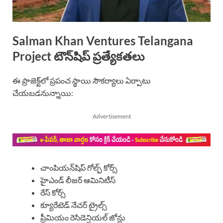
Salman Khan Ventures Telangana
Project టౌన్‌షిప్ ప్రత్యేకతలు
ఈ ప్రాజెక్ట్‌లో ప్రపంచ స్థాయి సౌకర్యాలు ఏర్పాటు
చేయబడనున్నాయి:
Advertisement
చాంపియన్‌షిప్ గోల్ఫ్ కోర్స్
హైఎండ్ లీజర్ ఆమినిటీస్
రేస్ కోర్స్
క్యూరేటెడ్ నేచర్ ట్రైల్స్
ప్రీమియం రెసిడెన్షియల్ జోన్లు