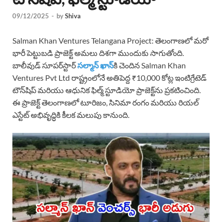
09/12/2025
-
by
Shiva
Salman Khan Ventures Telangana Project: తెలంగాణలో మరో
భారీ పెట్టుబడి ప్రాజెక్ట్ అమలు దిశగా ముందుకు సాగుతోంది.
బాలీవుడ్ సూపర్‌స్టార్
సల్మాన్ ఖాన్‌
కి చెందిన Salman Khan
Ventures Pvt Ltd రాష్ట్రంలోనే అతిపెద్ద ₹10,000 కోట్ల ఇంటిగ్రేటెడ్
టౌన్‌షిప్ మరియు ఆధునిక ఫిల్మ్ స్టూడియో ప్రాజెక్ట్‌ను ప్రకటించింది.
ఈ ప్రాజెక్ట్ తెలంగాణలో టూరిజం, సినిమా రంగం మరియు రియల్
ఎస్టేట్ అభివృద్ధికి కీలక మలుపు కానుంది.