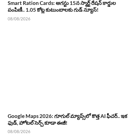
Smart Ration Cards: ఆగస్టు 15న స్మార్ట్ రేషన్ కార్డుల
పంపిణీ.. 1.05 కోట్ల కుటుంబాలకు గుడ్ న్యూస్!
08/08/2026
Google Maps 2026: గూగుల్ మ్యాప్స్‌లో కొత్త AI ఫీచర్.. ఇక
ఫుడ్, హోటల్ సెర్చ్ కూడా ఈజీ!
08/08/2026