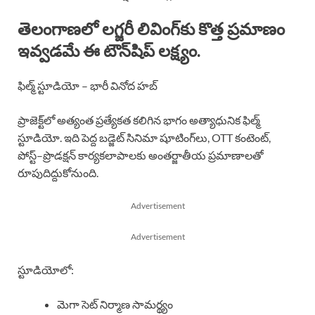
తెలంగాణలో లగ్జరీ లివింగ్‌కు కొత్త ప్రమాణం
ఇవ్వడమే ఈ టౌన్‌షిప్ లక్ష్యం.
ఫిల్మ్ స్టూడియో – భారీ వినోద హబ్
ప్రాజెక్ట్‌లో అత్యంత ప్రత్యేకత కలిగిన భాగం అత్యాధునిక ఫిల్మ్
స్టూడియో. ఇది పెద్ద బడ్జెట్ సినిమా షూటింగ్‌లు, OTT కంటెంట్,
పోస్ట్–ప్రొడక్షన్ కార్యకలాపాలకు అంతర్జాతీయ ప్రమాణాలతో
రూపుదిద్దుకోనుంది.
Advertisement
Advertisement
స్టూడియోలో:
మెగా సెట్ నిర్మాణ సామర్థ్యం