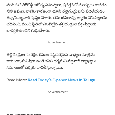
వయసు పెరిగేకొద్దీ ఆరోగ్య సమస్యలు, ప్రవర్తనలో మార్పులు రావడం
సహజమని, వాటిని కారణంగా చూపి తల్లిదండ్రులను వదిలేయడం
తప్పని సజ్జనార్ స్పష్టం చేశారు. తమ జీవితాన్ని త్యాగం చేసి పిల్లలను
చదివించి, మంచి స్థితిలో నిలబెట్టిన తల్లిదండ్రుల పట్ల పిల్లలకు
బాధ్యత ఉందని గుర్తుచేశారు.
Advertisement
తల్లిదండ్రుల సంరక్షణ కేవలం చట్టపరమైన బాధ్యత మాత్రమే
కాకుండా, మనిషిగా ఉండే కనీస ధర్మమని సజ్జనార్ వ్యాఖ్యలు
సమాజంలో చర్చకు దారితీస్తున్నాయి.
Read More:
Read Today’s E-paper News in Telugu
Advertisement