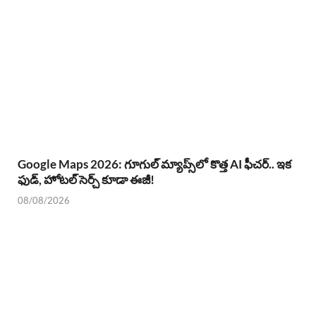
Google Maps 2026: గూగుల్ మ్యాప్స్‌లో కొత్త AI ఫీచర్.. ఇక
ఫుడ్, హోటల్ సెర్చ్ కూడా ఈజీ!
08/08/2026