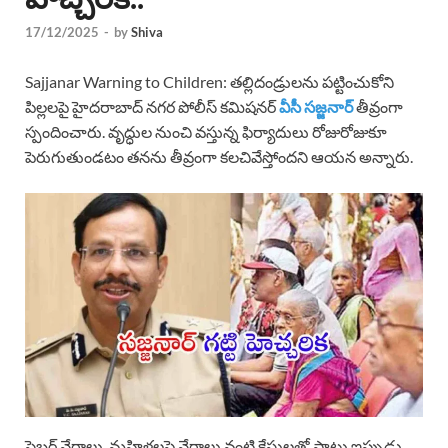
17/12/2025
-
by
Shiva
Sajjanar Warning to Children: తల్లిదండ్రులను పట్టించుకోని
పిల్లలపై హైదరాబాద్ నగర పోలీస్ కమిషనర్
వీసీ సజ్జనార్
తీవ్రంగా
స్పందించారు. వృద్ధుల నుంచి వస్తున్న ఫిర్యాదులు రోజురోజుకూ
పెరుగుతుండటం తనను తీవ్రంగా కలచివేస్తోందని ఆయన అన్నారు.
సైబర్ నేరాలు, మహిళలపై నేరాలు వంటి కేసులతో పాటు ఇప్పుడు