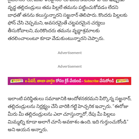
వృద్ధ తల్లిదండ్రులు తమ పిల్లలే తమను పట్టించుకోవడం లేదని
బాధతో తనను కలుస్తున్నారని సజ్జనార్ తెలిపారు. కొందరు పిల్లలకు
ఫోన్ చేసి చెప్పమని, అవసరమైతే చట్టపరమైన చర్యలు
తీసుకోవాలని, మరికొందరు తమను వృద్ధాశ్రమాలకు
తరలించాలంటూ కూడా వేడుకుంటున్నారని చెప్పారు.
Advertisement
Advertisement
ఇలాంటి పరిస్థితులు సమాజానికి ఆందోళనకరమని పేర్కొన్న సజ్జనార్,
తల్లిదండ్రులను నిర్లక్ష్యం చేసే వారికి గట్టి హెచ్చరిక ఇచ్చారు. “ఈరోజు
మీరు మీ తల్లిదండ్రులను ఎలా చూస్తున్నారో, రేపు మీ పిల్లలు
మిమ్మల్ని కూడా అలాగే చూసే అవకాశం ఉంది. ఇది గుర్తుంచుకోండి”
అని ఆయన అన్నారు.