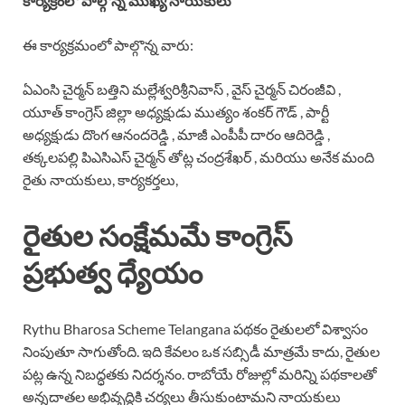
కార్యక్రంలో పాల్గొన్న ముఖ్య నాయకులు
ఈ కార్యక్రమంలో పాల్గొన్న వారు:
ఏఎంసి చైర్మన్ బత్తిని మల్లేశ్వరిశ్రీనివాస్ , వైస్ చైర్మన్ చిరంజీవి ,
యూత్ కాంగ్రెస్ జిల్లా అధ్యక్షుడు ముత్యం శంకర్ గౌడ్ , పార్టీ
అధ్యక్షుడు దొంగ ఆనందరెడ్డి , మాజీ ఎంపీపీ దారం ఆదిరెడ్డి ,
తక్కలపల్లి పిఎసిఎస్ చైర్మన్ తోట్ల చంద్రశేఖర్ , మరియు అనేక మంది
రైతు నాయకులు, కార్యకర్తలు,
రైతుల సంక్షేమమే కాంగ్రెస్
ప్రభుత్వ ధ్యేయం
Rythu Bharosa Scheme Telangana పథకం రైతులలో విశ్వాసం
నింపుతూ సాగుతోంది. ఇది కేవలం ఒక సబ్సిడీ మాత్రమే కాదు, రైతుల
పట్ల ఉన్న నిబద్ధతకు నిదర్శనం. రాబోయే రోజుల్లో మరిన్ని పథకాలతో
అన్నదాతల అభివృద్ధికి చర్యలు తీసుకుంటామని నాయకులు