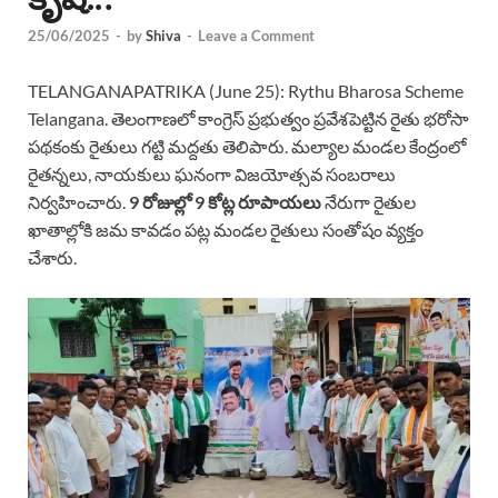
25/06/2025
-
by
Shiva
-
Leave a Comment
TELANGANAPATRIKA (June 25): Rythu Bharosa Scheme
Telangana. తెలంగాణలో కాంగ్రెస్ ప్రభుత్వం ప్రవేశపెట్టిన రైతు భరోసా
పథకంకు రైతులు గట్టి మద్దతు తెలిపారు. మల్యాల మండల కేంద్రంలో
రైతన్నలు, నాయకులు ఘనంగా విజయోత్సవ సంబరాలు
నిర్వహించారు.
9 రోజుల్లో 9 కోట్ల రూపాయలు
నేరుగా రైతుల
ఖాతాల్లోకి జమ కావడం పట్ల మండల రైతులు సంతోషం వ్యక్తం
చేశారు.