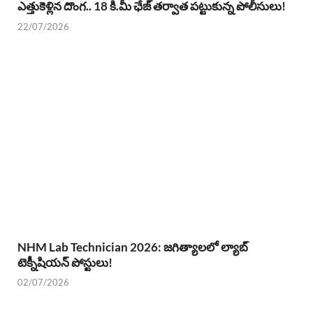
ఎత్తుకెళ్లిన దొంగ.. 18 కి.మీ ఛేజ్ తర్వాత పట్టుకున్న పోలీసులు!
22/07/2026
NHM Lab Technician 2026: జగిత్యాలలో ల్యాబ్
టెక్నీషియన్ పోస్టులు!
02/07/2026