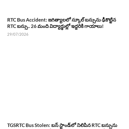
RTC Bus Accident: జగిత్యాలలో స్కూల్ బస్సును ఢీకొట్టిన
RTC బస్సు.. 26 మంది విద్యార్థుల్లో ఇద్దరికి గాయాలు!
29/07/2026
TGSRTC Bus Stolen: బస్ స్టాండ్‌లో నిలిపిన RTC బస్సును