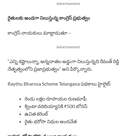
Advertisement
రైతులకు అండగా నిలుస్తున్న కాంగ్రెస్ ప్రభుత్వం
కాంగ్రెస్ నాయకులు మాట్లాడుతూ –
Advertisement
“ఎన్ని కష్టాలున్నా, అన్నదాతల అడ్డుగా నిలుస్తున్నది రేవంత్ రెడ్డి
నేతృత్వంలోని ప్రజాప్రభుత్వం” అని పేర్కొన్నారు.
Raythu Bharosa Scheme Telangana పథకాలు హైలైట్:
రెండు లక్షల రూపాయల రుణమాఫీ
క్వింటా వరిబియ్యానికి ₹500 బోనస్
ఉచిత కరెంట్
రైతు భరోసా నిధుల అందచేత