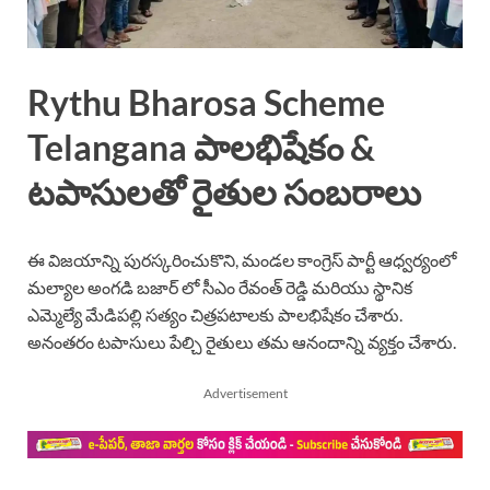
Rythu Bharosa Scheme
Telangana పాలభిషేకం &
టపాసులతో రైతుల సంబరాలు
ఈ విజయాన్ని పురస్కరించుకొని, మండల కాంగ్రెస్ పార్టీ ఆధ్వర్యంలో
మల్యాల అంగడి బజార్ లో సీఎం రేవంత్ రెడ్డి మరియు స్థానిక
ఎమ్మెల్యే మేడిపల్లి సత్యం చిత్రపటాలకు పాలభిషేకం చేశారు.
అనంతరం టపాసులు పేల్చి రైతులు తమ ఆనందాన్ని వ్యక్తం చేశారు.
Advertisement