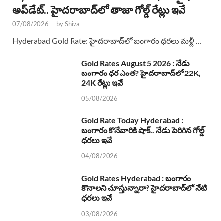
అప్‌డేట్.. హైదరాబాద్‌లో తాజా గోల్డ్ రేట్లు ఇవే
07/08/2026
-
by
Shiva
Hyderabad Gold Rate: హైదరాబాద్‌లో బంగారం ధరలు మళ్లీ …
Gold Rates August 5 2026 : నేడు
బంగారం ధర ఎంత? హైదరాబాద్‌లో 22K,
24K రేట్లు ఇవే
05/08/2026
Gold Rate Today Hyderabad :
బంగారం కొనేవారికి షాక్.. నేడు పెరిగిన గోల్డ్
ధరలు ఇవే
04/08/2026
Gold Rates Hyderabad : బంగారం
కొనాలని చూస్తున్నారా? హైదరాబాద్‌లో నేటి
ధరలు ఇవే
03/08/2026