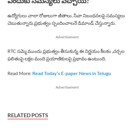
ఎందుకు సమస్యలు వచ్చాయి?
ఉద్యోగులు చాలా రోజులుగా జీతాలు, సేవా నిబంధనలపై సమస్యలు
చెబుతున్నారు.ప్రభుత్వం స్పందించాలనే డిమాండ్ చేస్తున్నారు.
Advertisement
RTC సమ్మె ముందు ప్రభుత్వం తీసుకున్న ఈ నిర్ణయం కీలకం ,చర్చల
ఫలితంపై లక్షల మంది ప్రయాణికులపై ప్రభావం ఉంటుంది.
Read More:
Read Today’s E-paper News in Telugu
Advertisement
RELATED POSTS