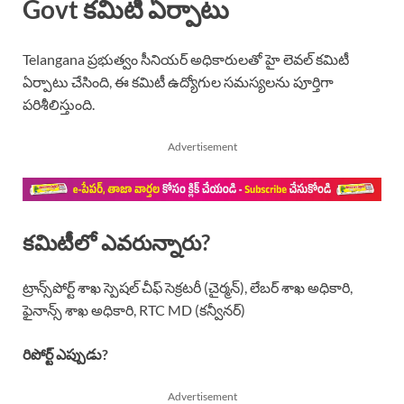
Govt కమిటీ ఏర్పాటు
Telangana ప్రభుత్వం సీనియర్ అధికారులతో హై లెవల్ కమిటీ
ఏర్పాటు చేసింది, ఈ కమిటీ ఉద్యోగుల సమస్యలను పూర్తిగా
పరిశీలిస్తుంది.
Advertisement
కమిటీలో ఎవరున్నారు?
ట్రాన్స్‌పోర్ట్ శాఖ స్పెషల్ చీఫ్ సెక్రటరీ (చైర్మన్), లేబర్ శాఖ అధికారి,
ఫైనాన్స్ శాఖ అధికారి, RTC MD (కన్వీనర్)
రిపోర్ట్ ఎప్పుడు?
Advertisement