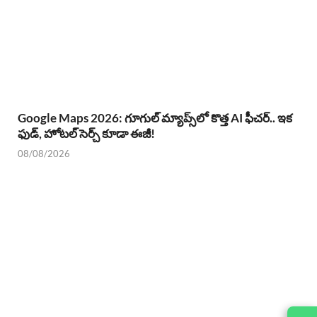
Google Maps 2026: గూగుల్ మ్యాప్స్‌లో కొత్త AI ఫీచర్.. ఇక
ఫుడ్, హోటల్ సెర్చ్ కూడా ఈజీ!
08/08/2026