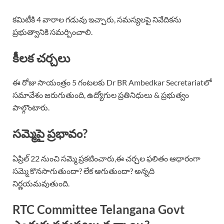
కమిటీకి 4 వారాల గడువు ఇచ్చారు, సమస్యలపై నివేదికను
ప్రభుత్వానికి సమర్పించాలి.
కీలక చర్చలు
ఈ రోజు సాయంత్రం 5 గంటలకు Dr BR Ambedkar Secretariatలో
సమావేశం జరుగుతుంది, ఉద్యోగుల ప్రతినిధులు & ప్రభుత్వం
పాల్గొంటారు.
సమ్మెపై ప్రభావం?
ఏప్రిల్ 22 నుంచి సమ్మె ప్రకటించారు,ఈ చర్చల ఫలితం ఆధారంగా
సమ్మె కొనసాగుతుందా? లేక ఆగుతుందా? అన్నది
నిర్ణయమవుతుంది.
RTC Committee Telangana Govt