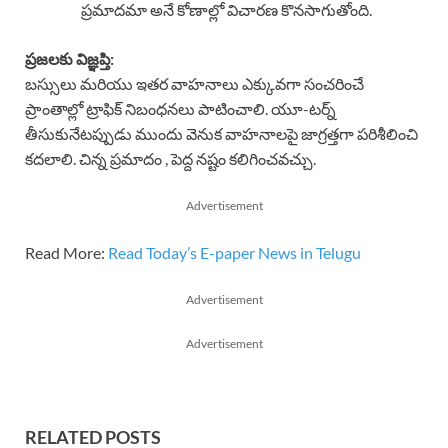
ప్రమాదమా అనే కోణాల్లో విచారణ కొనసాగుతోంది.
ప్రజలకు విజ్ఞప్తి:
బస్సులు మరియు ఇతర వాహనాలు ఎక్కువగా సంచరించే
ప్రాంతాల్లో ట్రాఫిక్ నిబంధనలు పాటించాలి. యూ-టర్న్
తీసుకునేటప్పుడు ముందు వెనుక వాహనాలపై జాగ్రత్తగా పరిశీలించి
కదలాలి. చిన్న ప్రమాదం , పెద్ద నష్టం క‌లిగించ‌వచ్చు.
Advertisement
Read More:
Read Today’s E-paper News in Telugu
Advertisement
Advertisement
RELATED POSTS