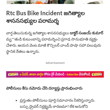
Rtc Bus Bike Incident జగిత్యాల
శాసనసభ్యుల పరామర్శ
వార్త తెలుసుకున్న జగిత్యాల శాసనసభ్యులు
డాక్టర్ సంజయ్ కుమార్
మృ**తుడి కుటుంబాన్ని పరామర్శించి ప్రగాఢ సానుభూతి వ్యక్తం
చేశారు. ఆయన వెంట మాజీ కౌన్సిలర్ చాంద్ పాషా సహా పలువురు
స్థానిక నేతలు ఉన్నారు.
Advertisement
పోలీసులు కేసు నమోదు చేసి దర్యాప్తు ప్రారంభించారు
ప్రస్తుతం పోలీసులు పూర్తి సమాచారం సేకరిస్తున్నారు.
బస్సు డ్రైవర్ నిర్లక్ష్యమే కారణమా? లేక అనుకోని