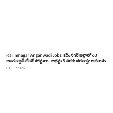
Karimnagar Anganwadi Jobs: కరీంనగర్ జిల్లాలో 60
అంగన్వాడీ టీచర్ పోస్టులు.. ఆగస్టు 5 వరకు దరఖాస్తు అవకాశం
01/08/2026