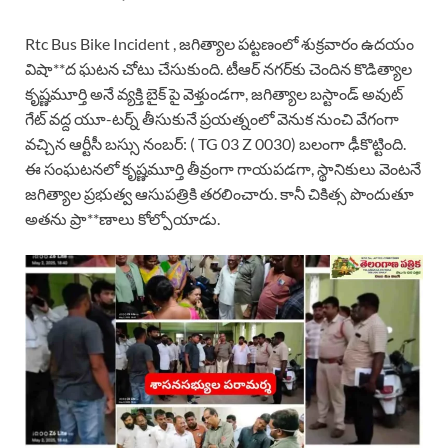
Rtc Bus Bike Incident , జగిత్యాల పట్టణంలో శుక్రవారం ఉదయం
విషా**ద ఘటన చోటు చేసుకుంది. టీఆర్ నగర్‌కు చెందిన కొడిత్యాల
కృష్ణమూర్తి అనే వ్యక్తి బైక్ పై వెళ్తుండగా, జగిత్యాల బస్టాండ్ అవుట్
గేట్ వద్ద యూ-టర్న్ తీసుకునే ప్రయత్నంలో వెనుక నుంచి వేగంగా
వచ్చిన ఆర్టీసీ బస్సు నంబర్: ( TG 03 Z 0030) బలంగా ఢీకొట్టింది.
ఈ సంఘటనలో కృష్ణమూర్తి తీవ్రంగా గాయపడగా, స్థానికులు వెంటనే
జగిత్యాల ప్రభుత్వ ఆసుపత్రికి తరలించారు. కానీ చికిత్స పొందుతూ
అతను ప్రా**ణాలు కోల్పోయాడు.