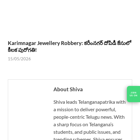
Karimnagar Jewellery Robbery: కరీంనగర్ దోపిడీ కేసులో
కీలక పురోగతి!
15/05/2026
About Shiva
JOIN
US ON
Shiva leads Telanganapatrika with
a mission to deliver powerful,
people-centric Telugu news. With
a sharp focus on Telangana’s
students, and public issues, and
trending schemes, Shiva ensures