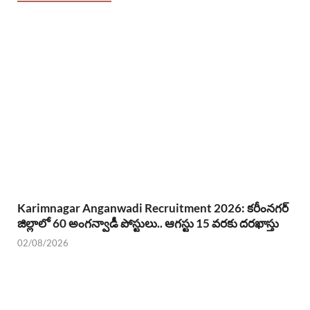
Karimnagar Anganwadi Recruitment 2026: కరీంనగర్
జిల్లాలో 60 అంగన్వాడీ పోస్టులు.. ఆగస్టు 15 వరకు దరఖాస్తు
02/08/2026