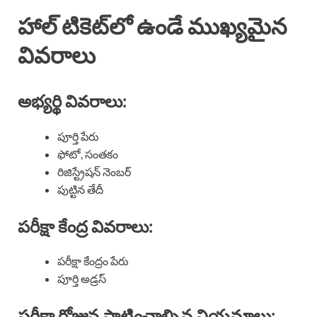
హాల్ టికెట్‌లో ఉండే ముఖ్యమైన
వివరాలు
అభ్యర్థి వివరాలు:
పూర్తి పేరు
ఫోటో, సంతకం
రిజిస్ట్రేషన్ నెంబర్
పుట్టిన తేదీ
పరీక్షా కేంద్ర వివరాలు:
పరీక్షా కేంద్రం పేరు
పూర్తి అడ్రస్
పరీక్షా రోజున పాటించాల్సిన నియమాలు: