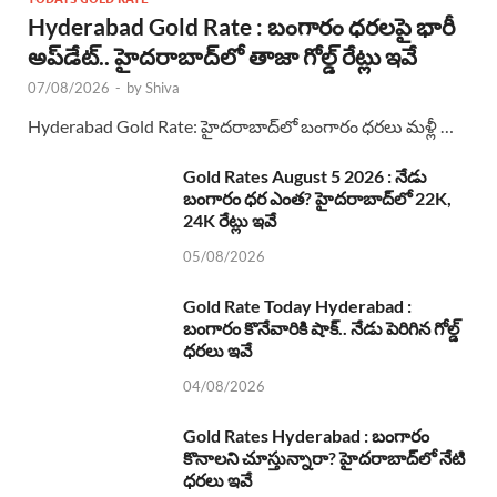
Hyderabad Gold Rate : బంగారం ధరలపై భారీ
అప్‌డేట్.. హైదరాబాద్‌లో తాజా గోల్డ్ రేట్లు ఇవే
07/08/2026
-
by
Shiva
Hyderabad Gold Rate: హైదరాబాద్‌లో బంగారం ధరలు మళ్లీ …
Gold Rates August 5 2026 : నేడు
బంగారం ధర ఎంత? హైదరాబాద్‌లో 22K,
24K రేట్లు ఇవే
05/08/2026
Gold Rate Today Hyderabad :
బంగారం కొనేవారికి షాక్.. నేడు పెరిగిన గోల్డ్
ధరలు ఇవే
04/08/2026
Gold Rates Hyderabad : బంగారం
కొనాలని చూస్తున్నారా? హైదరాబాద్‌లో నేటి
ధరలు ఇవే