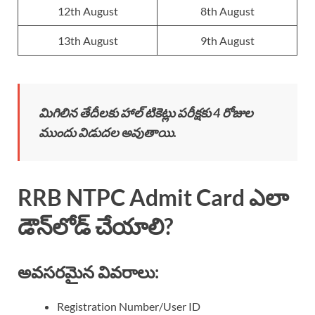
12th August
8th August
13th August
9th August
మిగిలిన తేదీలకు హాల్ టికెట్లు పరీక్షకు 4 రోజుల
ముందు విడుదల అవుతాయి.
RRB NTPC Admit Card ఎలా
డౌన్‌లోడ్ చేయాలి?
అవసరమైన వివరాలు:
Registration Number/User ID