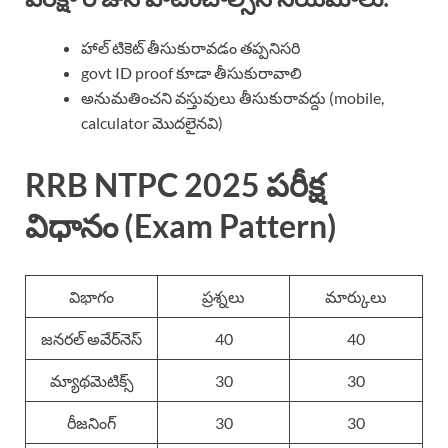
హాల్ టికెట్ తీసుకురావడం తప్పనిసరి
govt ID proof కూడా తీసుకురావాలి
అనుమతించని వస్తువులు తీసుకురావద్దు (mobile,
calculator మొదలైనవి)
RRB NTPC 2025 పరీక్ష
విధానం (Exam Pattern)
విభాగం
ప్రశ్నలు
మార్కులు
జనరల్ అవేర్‌నెస్
40
40
మ్యాథమెటిక్స్
30
30
రీజనింగ్
30
30