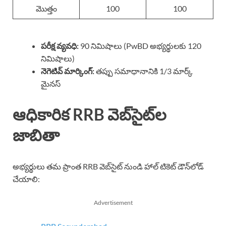
మొత్తం
100
100
పరీక్ష వ్యవధి:
90 నిమిషాలు (PwBD అభ్యర్థులకు 120
నిమిషాలు)
నెగెటివ్ మార్కింగ్:
తప్పు సమాధానానికి 1/3 మార్క్
మైనస్
ఆధికారిక RRB వెబ్‌సైట్‌ల
జాబితా
అభ్యర్థులు తమ ప్రాంత RRB వెబ్‌సైట్ నుండి హాల్ టికెట్ డౌన్‌లోడ్
చేయాలి:
Advertisement