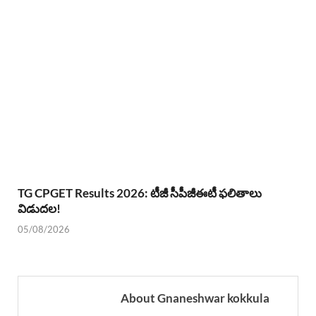
TG CPGET Results 2026: టీజీ సీపీజీఈటీ ఫలితాలు
విడుదల!
05/08/2026
About Gnaneshwar kokkula