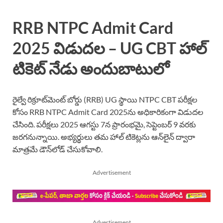
RRB NTPC Admit Card
2025 విడుదల – UG CBT హాల్
టికెట్ నేడు అందుబాటులో
రైల్వే రిక్రూట్‌మెంట్ బోర్డు (RRB) UG స్థాయి NTPC CBT పరీక్షల
కోసం RRB NTPC Admit Card 2025ను అధికారికంగా విడుదల
చేసింది. పరీక్షలు 2025 ఆగస్టు 7న ప్రారంభమై, సెప్టెంబర్ 9 వరకు
జరగనున్నాయి. అభ్యర్థులు తమ హాల్ టికెట్లను ఆన్‌లైన్ ద్వారా
మాత్రమే డౌన్‌లోడ్ చేసుకోవాలి.
Advertisement
Advertisement