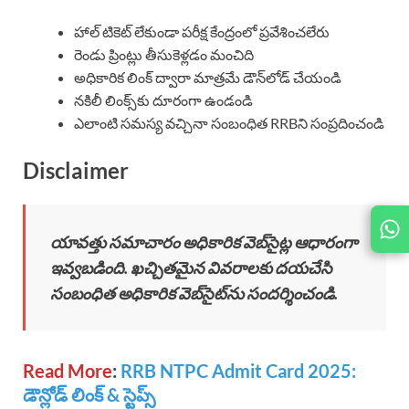
హాల్ టికెట్ లేకుండా పరీక్ష కేంద్రంలో ప్రవేశించలేరు
రెండు ప్రింట్లు తీసుకెళ్లడం మంచిది
అధికారిక లింక్ ద్వారా మాత్రమే డౌన్‌లోడ్ చేయండి
నకిలీ లింక్స్‌కు దూరంగా ఉండండి
ఎలాంటి సమస్య వచ్చినా సంబంధిత RRBని సంప్రదించండి
Disclaimer
యావత్తు సమాచారం అధికారిక వెబ్‌సైట్ల ఆధారంగా
ఇవ్వబడింది. ఖచ్చితమైన వివరాలకు దయచేసి
సంబంధిత అధికారిక వెబ్‌సైట్‌ను సందర్శించండి.
Read More
:
RRB NTPC Admit Card 2025:
డౌన్లోడ్ లింక్ & స్టెప్స్