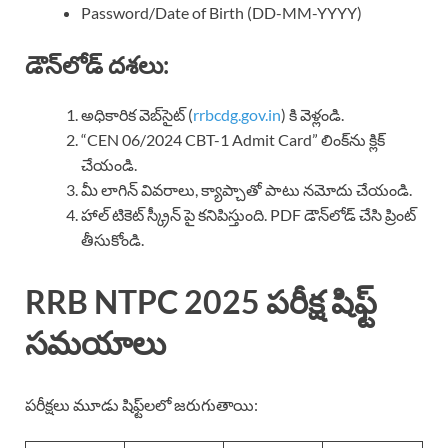
Password/Date of Birth (DD-MM-YYYY)
డౌన్‌లోడ్ దశలు:
అధికారిక వెబ్‌సైట్ (
rrbcdg.gov.in
) కి వెళ్లండి.
“CEN 06/2024 CBT-1 Admit Card” లింక్‌ను క్లిక్
చేయండి.
మీ లాగిన్ వివరాలు, క్యాప్చాతో పాటు నమోదు చేయండి.
హాల్ టికెట్ స్క్రీన్ పై కనిపిస్తుంది. PDF డౌన్‌లోడ్ చేసి ప్రింట్
తీసుకోండి.
RRB NTPC 2025 పరీక్ష షిఫ్ట్
సమయాలు
పరీక్షలు మూడు షిఫ్ట్‌లలో జరుగుతాయి: