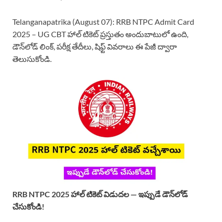
Telanganapatrika (August 07): RRB NTPC Admit Card
2025 – UG CBT హాల్ టికెట్ ప్రస్తుతం అందుబాటులో ఉంది,
డౌన్‌లోడ్ లింక్, పరీక్ష తేదీలు, షిఫ్ట్ వివరాలు ఈ పేజీ ద్వారా
తెలుసుకోండి.
RRB NTPC 2025 హాల్ టికెట్ విడుదల — ఇప్పుడే డౌన్‌లోడ్
చేసుకోండి!