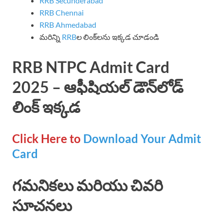
RRB Secunderabad
RRB Chennai
RRB Ahmedabad
మరిన్ని
RRB
ల లింక్‌లను ఇక్కడ చూడండి
RRB NTPC Admit Card
2025 – ఆఫీషియల్ డౌన్‌లోడ్
లింక్ ఇక్కడ
Click Here to
Download Your Admit
Card
గమనికలు మరియు చివరి
సూచనలు