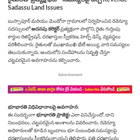
Sadassu Land Issues
బుస్సాపూర్ మరియు మెండోరా గ్రామాలలో నిర్వహించిన రెవెన్యూ
సదస్సులలో
అదనపు కలెక్టర్
ప్రత్యక్షంగా పాల్గొని, రైతు గుర్తింపు
కార్డుల రిజిస్ట్రేషన్, దరఖాస్తుల స్వీకరణ, హెల్ప్ డెస్క్ వ్యవస్థలు
పరిశీలించారు. రైతులతో ముఖాముఖి భేటీ అయ్యి, వారి సమస్యలు
తెలుసుకున్నారు. అందులోని సందేహాలను నివృత్తి చేస్తూ
చట్టపరమైన అవగాహనను కల్పించారు.
Advertisement
భూభారతి విధివిధానాలపై అవగాహన
:
ఈ సందర్భంగా
భూభారతి ప్రాజెక్టు
ఎలా పనిచేస్తుందో, దాని
నిబంధనలు, చట్టపరమైన అంశాలను వివరించారు. రెవెన్యూ
అధికారులతో కూడిన బృందాలు భూ సంబంధిత సమస్యలపై
దరఖాస్తులను స్వీకరిస్తున్నాయని తెలిపారు. ప్రతి దరఖాస్తును