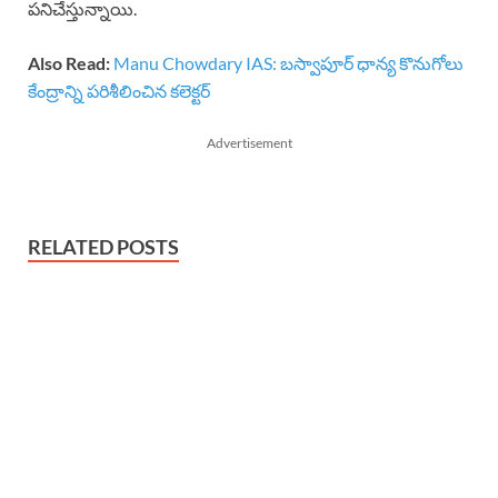
పనిచేస్తున్నాయి.
Also Read:
Manu Chowdary IAS: బస్వాపూర్ ధాన్య కొనుగోలు
కేంద్రాన్ని పరిశీలించిన కలెక్టర్
Advertisement
RELATED POSTS