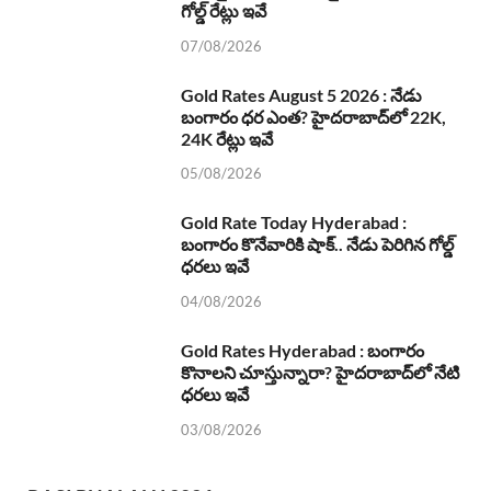
గోల్డ్ రేట్లు ఇవే
07/08/2026
Gold Rates August 5 2026 : నేడు
బంగారం ధర ఎంత? హైదరాబాద్‌లో 22K,
24K రేట్లు ఇవే
05/08/2026
Gold Rate Today Hyderabad :
బంగారం కొనేవారికి షాక్.. నేడు పెరిగిన గోల్డ్
ధరలు ఇవే
04/08/2026
Gold Rates Hyderabad : బంగారం
కొనాలని చూస్తున్నారా? హైదరాబాద్‌లో నేటి
ధరలు ఇవే
03/08/2026