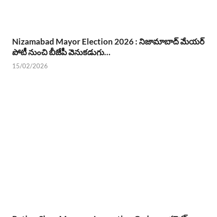
Nizamabad Mayor Election 2026 : నిజామాబాద్ మేయర్
పోటీ నుంచి బీజేపీ వెనుకడుగు…
15/02/2026