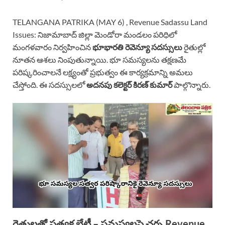
TELANGANA PATRIKA (MAY 6) , Revenue Sadassu Land
Issues: నిజామాబాద్ జిల్లా మెండోరా మండలం పరిధిలో
మంగళవారం నిర్వహించిన
భూభారతి రెవెన్యూ సదస్సులు
రైతుల్లో
నూతన ఆశలు నింపుతున్నాయి. భూ సమస్యలను తక్షణమే
పరిష్కరించాలనే లక్ష్యంతో ప్రభుత్వం ఈ కార్యక్రమాన్ని అమలు
చేస్తోంది. ఈ సదస్సులలో
అదనపు కలెక్టర్ కిరణ్ కుమార్
పాల్గొన్నారు.
రైతులతో ప్రత్యక్ష భేటీ – సమస్యలపై చర్చ Revenue