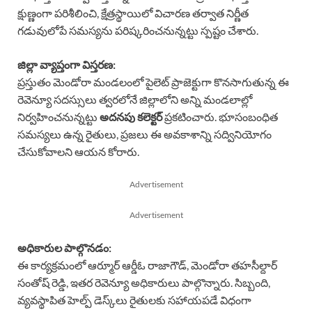
క్షుణ్ణంగా పరిశీలించి, క్షేత్రస్థాయిలో విచారణ తర్వాత నిర్ణీత
గడువులోపే సమస్యను పరిష్కరించనున్నట్టు స్పష్టం చేశారు.
జిల్లా వ్యాప్తంగా విస్తరణ:
ప్రస్తుతం మెండోరా మండలంలో పైలెట్ ప్రాజెక్టుగా కొనసాగుతున్న ఈ
రెవెన్యూ సదస్సులు త్వరలోనే జిల్లాలోని అన్ని మండలాల్లో
నిర్వహించనున్నట్టు
అదనపు కలెక్టర్
ప్రకటించారు. భూసంబంధిత
సమస్యలు ఉన్న రైతులు, ప్రజలు ఈ అవకాశాన్ని సద్వినియోగం
చేసుకోవాలని ఆయన కోరారు.
Advertisement
Advertisement
అధికారుల పాల్గొనడం:
ఈ కార్యక్రమంలో ఆర్మూర్ ఆర్డీఓ రాజాగౌడ్, మెండోరా తహసీల్దార్
సంతోష్ రెడ్డి, ఇతర రెవెన్యూ అధికారులు పాల్గొన్నారు. సిబ్బంది,
వ్యవస్థాపిత హెల్ప్ డెస్క్‌లు రైతులకు సహాయపడే విధంగా