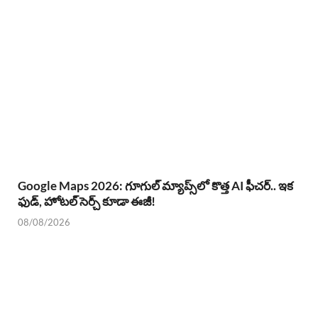
Google Maps 2026: గూగుల్ మ్యాప్స్‌లో కొత్త AI ఫీచర్.. ఇక
ఫుడ్, హోటల్ సెర్చ్ కూడా ఈజీ!
08/08/2026