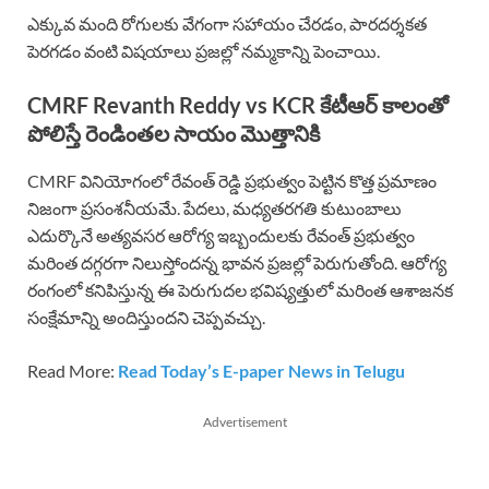
ఎక్కువ మంది రోగులకు వేగంగా సహాయం చేరడం, పారదర్శకత
పెరగడం వంటి విషయాలు ప్రజల్లో నమ్మకాన్ని పెంచాయి.
CMRF Revanth Reddy vs KCR కేటీఆర్ కాలంతో
పోలిస్తే రెండింతల సాయం మొత్తానికి
CMRF వినియోగంలో రేవంత్ రెడ్డి ప్రభుత్వం పెట్టిన కొత్త ప్రమాణం
నిజంగా ప్రసంశనీయమే. పేదలు, మధ్యతరగతి కుటుంబాలు
ఎదుర్కొనే అత్యవసర ఆరోగ్య ఇబ్బందులకు రేవంత్ ప్రభుత్వం
మరింత దగ్గరగా నిలుస్తోందన్న భావన ప్రజల్లో పెరుగుతోంది. ఆరోగ్య
రంగంలో కనిపిస్తున్న ఈ పెరుగుదల భవిష్యత్తులో మరింత ఆశాజనక
సంక్షేమాన్ని అందిస్తుందని చెప్పవచ్చు.
Read More:
Read Today’s E-paper News in Telugu
Advertisement