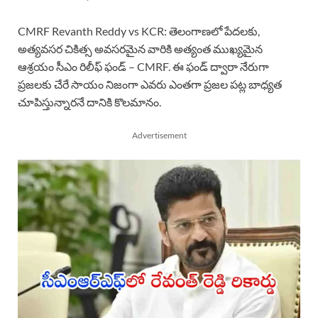
CMRF Revanth Reddy vs KCR: తెలంగాణలో పేదలకు,
అత్యవసర చికిత్స అవసరమైన వారికి అత్యంత ముఖ్యమైన
ఆశ్రయం సీఎం రిలీఫ్ ఫండ్ – CMRF. ఈ ఫండ్‌ ద్వారా నేరుగా
ప్రజలకు చేరే సాయం నిజంగా ఎవరు ఎంతగా ప్రజల పట్ల బాధ్యత
చూపిస్తున్నారనే దానికి కొలమానం.
Advertisement