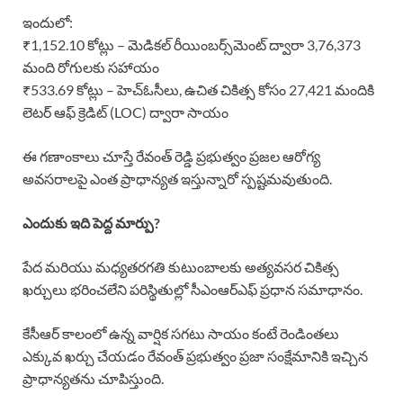
ఇందులో:
₹1,152.10 కోట్లు – మెడికల్ రీయింబర్స్‌మెంట్‌ ద్వారా 3,76,373
మంది రోగులకు సహాయం
₹533.69 కోట్లు – హెచ్‌ఓసీలు, ఉచిత చికిత్స కోసం 27,421 మందికి
లెటర్ ఆఫ్ క్రెడిట్ (LOC) ద్వారా సాయం
ఈ గణాంకాలు చూస్తే రేవంత్ రెడ్డి ప్రభుత్వం ప్రజల ఆరోగ్య
అవసరాలపై ఎంత ప్రాధాన్యత ఇస్తున్నారో స్పష్టమవుతుంది.
ఎందుకు ఇది పెద్ద మార్పు?
పేద మరియు మధ్యతరగతి కుటుంబాలకు అత్యవసర చికిత్స
ఖర్చులు భరించలేని పరిస్థితుల్లో సీఎంఆర్‌ఎఫ్ ప్రధాన సమాధానం.
కేసీఆర్ కాలంలో ఉన్న వార్షిక సగటు సాయం కంటే రెండింతలు
ఎక్కువ ఖర్చు చేయడం రేవంత్ ప్రభుత్వం ప్రజా సంక్షేమానికి ఇచ్చిన
ప్రాధాన్యతను చూపిస్తుంది.