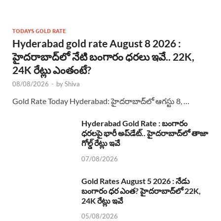
TODAYS GOLD RATE
Hyderabad gold rate August 8 2026 :
హైదరాబాద్‌లో నేటి బంగారం ధరలు ఇవే.. 22K,
24K రేట్లు ఎంతంటే?
08/08/2026
-
by
Shiva
Gold Rate Today Hyderabad: హైదరాబాద్‌లో ఆగస్టు 8, …
Hyderabad Gold Rate : బంగారం
ధరలపై భారీ అప్‌డేట్.. హైదరాబాద్‌లో తాజా
గోల్డ్ రేట్లు ఇవే
07/08/2026
Gold Rates August 5 2026 : నేడు
బంగారం ధర ఎంత? హైదరాబాద్‌లో 22K,
24K రేట్లు ఇవే
05/08/2026