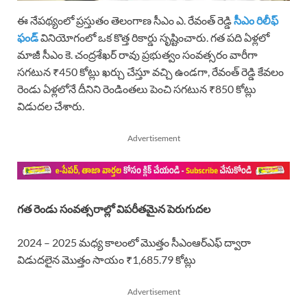
ఈ నేపథ్యంలో ప్రస్తుతం తెలంగాణ సీఎం ఎ. రేవంత్ రెడ్డి
సీఎం రిలీఫ్
ఫండ్
వినియోగంలో ఒక కొత్త రికార్డు సృష్టించారు. గత పది ఏళ్లలో
మాజీ సీఎం కె. చంద్రశేఖర్ రావు ప్రభుత్వం సంవత్సరం వారీగా
సగటున ₹450 కోట్లు ఖర్చు చేస్తూ వచ్చి ఉండగా, రేవంత్ రెడ్డి కేవలం
రెండు ఏళ్లలోనే దీనిని రెండింతలు పెంచి సగటున ₹850 కోట్లు
విడుదల చేశారు.
Advertisement
గత రెండు సంవత్సరాల్లో విపరీతమైన పెరుగుదల
2024 – 2025 మధ్య కాలంలో మొత్తం సీఎంఆర్‌ఎఫ్ ద్వారా
విడుదలైన మొత్తం సాయం ₹1,685.79 కోట్లు
Advertisement