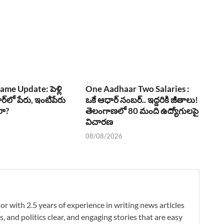
me Update: పెళ్లి
One Aadhaar Two Salaries :
్‌లో పేరు, ఇంటిపేరు
ఒకే ఆధార్ నంబర్.. ఇద్దరికి జీతాలు!
లా?
తెలంగాణలో 80 మంది ఉద్యోగులపై
విచారణ
08/08/2026
r with 2.5 years of experience in writing news articles
s, and politics clear, and engaging stories that are easy