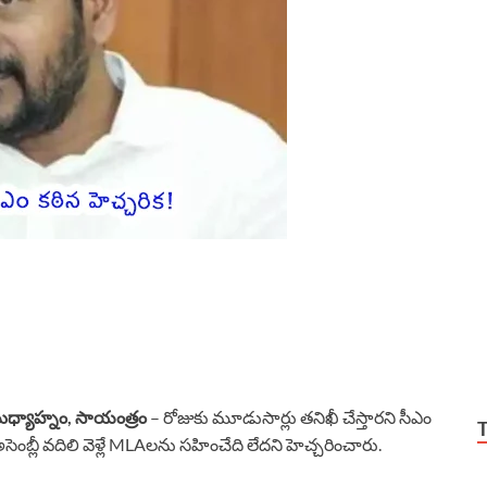
్యాహ్నం, సాయంత్రం
– రోజుకు మూడుసార్లు తనిఖీ చేస్తారని సీఎం
టి అసెంబ్లీ వదిలి వెళ్లే MLAలను సహించేది లేదని హెచ్చరించారు.