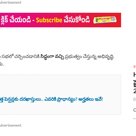
dvertisement
సభలో చర్చించడానికి
సిద్ధంగా వచ్చి
ప్రభుత్వం చేస్తున్న అభివృద్ధి,
ు.
T
ెన్షన్లకు దరఖాస్తులు.. ఎవరికి ప్రాధాన్యం? అర్హతలు ఇవే!
0
G
dvertisement