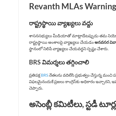
Revanth MLAs Warning –
రాష్ట్రస్థాయి వ్యాఖ్యలు వద్దు
శాసనసభ్యులు మీడియాతో మాట్లాడేటప్పుడు తమ నియోజ
రాష్ట్రస్థాయి అంశాలపై వ్యాఖ్యలు చేయడం
అనవసర వివ
స్థానంలో నిలిపే వ్యాఖ్యలు చేయవద్దని స్పష్టం చేశారు.
BRS విమర్శలు తగ్గించాలి
ప్రతిపక్ష
BRS
నేతలను వదిలేసి ప్రభుత్వం చేస్తున్న మంచి ప
విఫలమైనందుకే ప్రజలు కాంగ్రెస్‌కు అధికారం ఇచ్చారని, ఇ
చెప్పారు.
అసెంబ్లీ కమిటీలు, స్టడీ టూర్ల