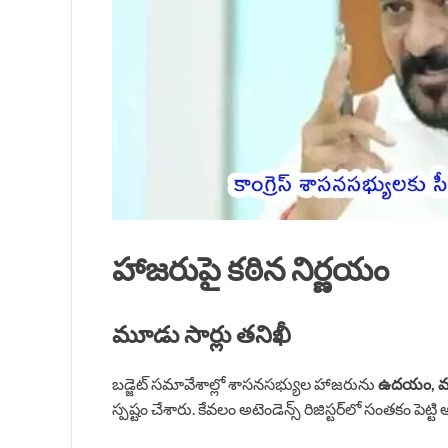
హాజరుపై కఠిన నిర్ణయం
మూడు సార్లు తనిఖీ
బడ్జెట్ సమావేశాల్లో శాసనసభ్యుల హాజరును
ఉదయం, మధ
స్పష్టం చేశారు. కేవలం అటెండెన్స్ రిజిస్టర్‌లో సంతకం పెట్