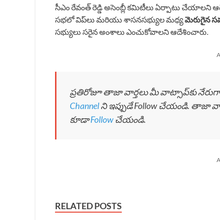
సీఎం రేవంత్ రెడ్డి అసెంబ్లీ కమిటీలు ఏర్పాటు చేయాలని 
సభలో విప్‌లు మరియు శాసనసభ్యుల మధ్య
మెరుగైన 
సభ్యులు సరైన అంశాలు ఎంచుకోవాలని ఆదేశించారు.
A
ప్రతిరోజూ తాజా వార్తలు మీ వాట్సాప్‌కు నేరు
Channel
ని ఇప్పుడే Follow చేయండి. తాజా వ
కూడా
Follow
చేయండి.
A
RELATED POSTS