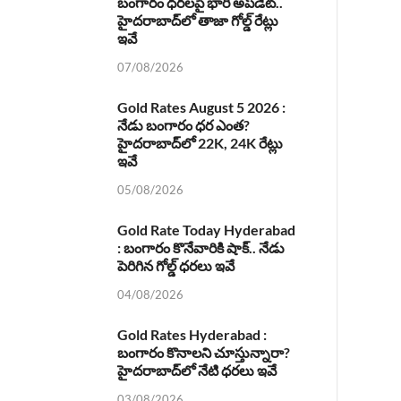
బంగారం ధరలపై భారీ అప్‌డేట్..
హైదరాబాద్‌లో తాజా గోల్డ్ రేట్లు
ఇవే
07/08/2026
Gold Rates August 5 2026 :
నేడు బంగారం ధర ఎంత?
హైదరాబాద్‌లో 22K, 24K రేట్లు
ఇవే
05/08/2026
Gold Rate Today Hyderabad
: బంగారం కొనేవారికి షాక్.. నేడు
పెరిగిన గోల్డ్ ధరలు ఇవే
04/08/2026
Gold Rates Hyderabad :
బంగారం కొనాలని చూస్తున్నారా?
హైదరాబాద్‌లో నేటి ధరలు ఇవే
03/08/2026