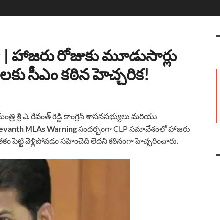
 హాజరు రోజుకు మూడుసార్లు
ులకు సీఎం కఠిన హెచ్చరిక!
రి శ్రీ ఎ. రేవంత్ రెడ్డి కాంగ్రెస్ శాసనసభ్యులు మరియు
evanth MLAs Warning
సందర్భంగా CLP సమావేశంలో హాజరు
కం పెట్టి వెళ్లిపోవడం సహించేది లేదని కఠినంగా హెచ్చరించారు.