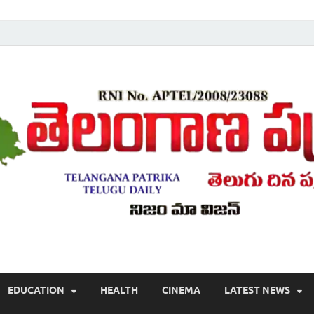
Telugu ,Latest Telangana News, Rajanna Sircilla News, Telangana Break
EDUCATION
HEALTH
CINEMA
LATEST NEWS
వార్తలు , తెలుగు వార్తలు , బ్రేకింగ్ న్యూస్ తెలుగులో , తెలంగాణ లో తాజా అప్‌డేట్