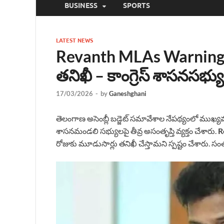
BUSINESS
SPORTS
LATEST NEWS
Revanth MLAs Warning |
తనిఖీ – కాంగ్రెస్ శాసనసభ్య
17/03/2026
-
by
Ganeshghani
తెలంగాణ అసెంబ్లీ బడ్జెట్ సమావేశాల నేపథ్యంలో ముఖ్యమంత్
శాసనమండలి సభ్యులపై తీవ్ర అసంతృప్తి వ్యక్తం చేశారు.
R
రోజుకు మూడుసార్లు తనిఖీ చేస్తామని స్పష్టం చేశారు. సంత