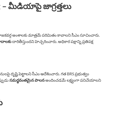
 మీడియాపై జాగ్రత్తలు
కవర్గ అంశాలకు మాత్రమే పరిమితం కావాలని సీఎం సూచించారు.
ాదాలకు
దారితీస్తుందని హెచ్చరించారు. అధికార పక్షాన్ని ప్రతిపక్ష
నులపై దృష్టి పెట్టాలని సీఎం ఆదేశించారు. గత BRS ప్రభుత్వం
ప్పుడు
సమర్థవంతమైన పాలన
అందించడమే లక్ష్యంగా పనిచేయాలని
ు