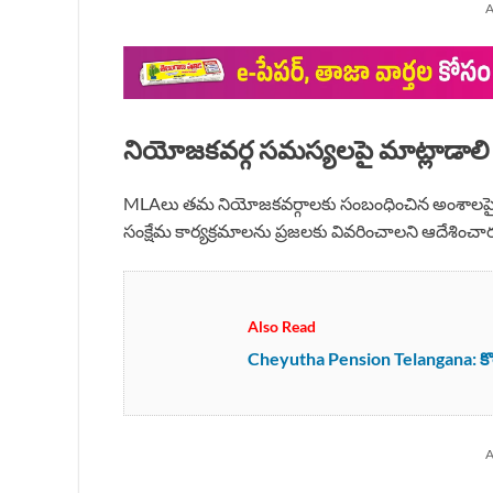
A
నియోజకవర్గ సమస్యలపై మాట్లాడాలి
MLAలు తమ నియోజకవర్గాలకు సంబంధించిన అంశాలపై 
సంక్షేమ కార్యక్రమాలను ప్రజలకు వివరించాలని ఆదేశించార
Also Read
Cheyutha Pension Telangana: కొత్త ప
A