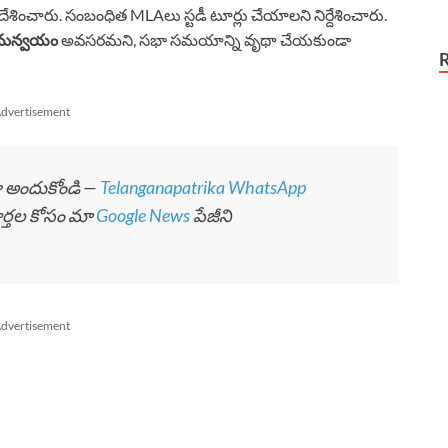
ఆదేశించారు. సంబంధిత MLAలు స్టడీ టూర్లు చేయాలని నిర్దేశించారు.
సమన్వయం
అవసరమని, సభా సమయాన్ని వృథా చేయకుండా
dvertisement
గా అందుకోండి —
Telanganapatrika WhatsApp
ార్తల కోసం మా
Google News
పేజీని
dvertisement