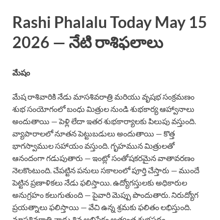
Rashi Phalalu Today May 15
2026 — నేటి రాశిఫలాలు
మేషం
మేష రాశివారికి నేడు మాసశివరాత్రి మరియు వృషభ సంక్రమణం
శుభ సంయోగంలో బంధు మిత్రుల నుండి శుభకార్య ఆహ్వానాలు
అందుతాయి — పెళ్లి లేదా ఇతర శుభకార్యాలకు పిలుపు వస్తుంది.
వ్యాపారాలలో నూతన పెట్టుబడులు అందుతాయి — కొత్త
భాగస్వాముల సహాయం వస్తుంది. గృహమున మిత్రులతో
ఆనందంగా గడుపుతారు — ఇంట్లో సంతోషకరమైన వాతావరణం
నెలకొంటుంది. చేపట్టిన పనులు సకాలంలో పూర్తి చేస్తారు — ముందే
పెట్టిన ప్రణాళికలు నేడు ఫలిస్తాయి. ఉద్యోగస్తులకు అధికారుల
అనుగ్రహం కలుగుతుంది — పైవారి మెప్పు పొందుతారు. నిరుద్యోగ
ప్రయత్నాలు ఫలిస్తాయి — వేచి ఉన్న శ్రమకు ఫలితం లభిస్తుంది.
మాసశివరాత్రి నాడు శివ అభిషేకం అత్యంత శుభప్రదం.