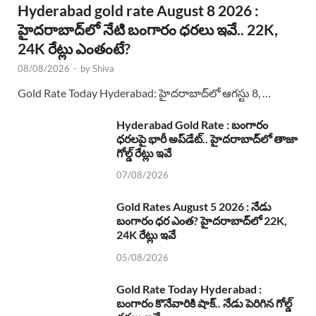
Hyderabad gold rate August 8 2026 :
హైదరాబాద్‌లో నేటి బంగారం ధరలు ఇవే.. 22K,
24K రేట్లు ఎంతంటే?
08/08/2026
-
by
Shiva
Gold Rate Today Hyderabad: హైదరాబాద్‌లో ఆగస్టు 8, …
Hyderabad Gold Rate : బంగారం
ధరలపై భారీ అప్‌డేట్.. హైదరాబాద్‌లో తాజా
గోల్డ్ రేట్లు ఇవే
07/08/2026
Gold Rates August 5 2026 : నేడు
బంగారం ధర ఎంత? హైదరాబాద్‌లో 22K,
24K రేట్లు ఇవే
05/08/2026
Gold Rate Today Hyderabad :
బంగారం కొనేవారికి షాక్.. నేడు పెరిగిన గోల్డ్