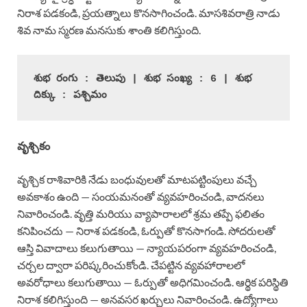
నిరాశ పడకండి, ప్రయత్నాలు కొనసాగించండి. మాసశివరాత్రి నాడు
శివ నామ స్మరణ మనసుకు శాంతి కలిగిస్తుంది.
శుభ రంగు : తెలుపు | శుభ సంఖ్య : 6 | శుభ 
దిక్కు : పశ్చిమం
వృశ్చికం
వృశ్చిక రాశివారికి నేడు బంధువులతో మాటపట్టింపులు వచ్చే
అవకాశం ఉంది — సంయమనంతో వ్యవహరించండి, వాదనలు
నివారించండి. వృత్తి మరియు వ్యాపారాలలో శ్రమ తప్పే ఫలితం
కనిపించదు — నిరాశ పడకండి, ఓర్పుతో కొనసాగండి. సోదరులతో
ఆస్తి వివాదాలు కలుగుతాయి — న్యాయపరంగా వ్యవహరించండి,
చర్చల ద్వారా పరిష్కరించుకోండి. చేపట్టిన వ్యవహారాలలో
అవరోధాలు కలుగుతాయి — ఓర్పుతో అధిగమించండి. ఆర్థిక పరిస్థితి
నిరాశ కలిగిస్తుంది — అనవసర ఖర్చులు నివారించండి. ఉద్యోగాలు