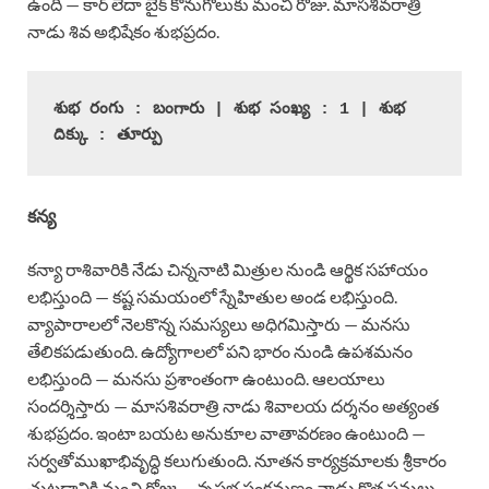
ఉంది — కార్ లేదా బైక్ కొనుగోలుకు మంచి రోజు. మాసశివరాత్రి
నాడు శివ అభిషేకం శుభప్రదం.
శుభ రంగు : బంగారు | శుభ సంఖ్య : 1 | శుభ 
దిక్కు : తూర్పు
కన్య
కన్యా రాశివారికి నేడు చిన్ననాటి మిత్రుల నుండి ఆర్థిక సహాయం
లభిస్తుంది — కష్ట సమయంలో స్నేహితుల అండ లభిస్తుంది.
వ్యాపారాలలో నెలకొన్న సమస్యలు అధిగమిస్తారు — మనసు
తేలికపడుతుంది. ఉద్యోగాలలో పని భారం నుండి ఉపశమనం
లభిస్తుంది — మనసు ప్రశాంతంగా ఉంటుంది. ఆలయాలు
సందర్శిస్తారు — మాసశివరాత్రి నాడు శివాలయ దర్శనం అత్యంత
శుభప్రదం. ఇంటా బయట అనుకూల వాతావరణం ఉంటుంది —
సర్వతోముఖాభివృద్ధి కలుగుతుంది. నూతన కార్యక్రమాలకు శ్రీకారం
చుట్టడానికి మంచి రోజు — వృషభ సంక్రమణం నాడు కొత్త పనులు