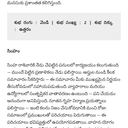
మనసుకు ప్రశాంతత కలిగిస్తుంది.
శుభ రంగు : వెండి | శుభ సంఖ్య : 2 | శుభ దిక్కు 
: ఉత్తరం
సింహం
సింహ రాశివారికి నేడు చేపట్టిన పనులలో కార్యజయం కలుగుతుంది
— ముందే పెట్టిన ప్రణాళికలు నేడు ఫలిస్తాయి. ఆప్తుల నుండి కీలక
సమాచారం సేకరిస్తారు — ఈ సమాచారం మీకు ముఖ్యమైన నిర్ణయం
తీసుకోవడంలో సహాయపడుతుంది. వ్యాపారాలు మరియు
ఉద్యోగాలలో సంతృప్తికర వాతావరణం ఉంటుంది — పని చేయడం
ఆనందంగా అనిపిస్తుంది. నూతన గృహ నిర్మాణ ప్రయత్నాలు
ఫలిస్తాయి — ఇంటి కలను నిజం చేసుకోవడానికి మంచి రోజు.
సమాజంలో ప్రముఖులతో పరిచయాలు పెరుగుతాయి — ఈ
పరిచయాలు భవిష్యత్తులో ఉపయోగపడతాయి. వాహన యోగం