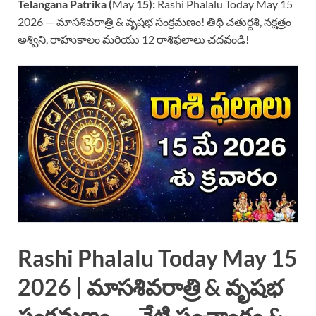
Telangana Patrika (
May
15):
Rashi Phalalu Today May 15
2026 — మాసశివరాత్రి & వృషభ సంక్రమణం! తిథి చతుర్దశి, నక్షత్రం
అశ్విని, రాహుకాలం మరియు 12 రాశిఫలాలు చదవండి!
Rashi Phalalu Today May 15
2026 | మాసశివరాత్రి & వృషభ
సంక్రమణం — నేటి పంచాంగం &