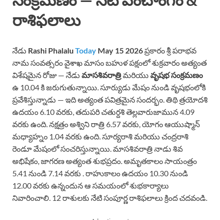
రాశిఫలాలు
నేడు
Rashi Phalalu
Today
May 15 2026
ప్రకారం శ్రీ పరాభవ
నామ సంవత్సరం వైశాఖ మాసం బహుళ పక్షంలో శుక్రవారం అత్యంత
విశేషమైన రోజు — నేడు
మాసశివరాత్రి
మరియు
వృషభ సంక్రమణం
ఉ 10.04 కి జరుగుతున్నాయి. సూర్యుడు మేషం నుండి వృషభంలోకి
ప్రవేశిస్తున్నాడు — ఇది అత్యంత పవిత్రమైన సందర్భం. తిథి త్రయోదశి
ఉదయం 6.10 వరకు, తదుపరి చతుర్దశి తెల్లవారుజామున 4.09
వరకు ఉంది. నక్షత్రం అశ్విని రాత్రి 6.57 వరకు, యోగం ఆయుష్మాన్
మధ్యాహ్నం 1.04 వరకు ఉంది. సూర్యరాశి మరియు చంద్రరాశి
రెండూ మేషంలో సంచరిస్తున్నాయి. మాసశివరాత్రి నాడు శివ
అభిషేకం, జాగరణ అత్యంత శుభప్రదం. అమృతకాలం సాయంత్రం
5.41 నుండి 7.14 వరకు . రాహుకాలం ఉదయం 10.30 నుండి
12.00 వరకు ఉన్నందున ఆ సమయంలో శుభకార్యాలు
నివారించాలి. 12 రాశులకు నేటి సంపూర్ణ రాశిఫలాలు క్రింద చదవండి.