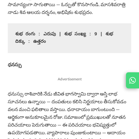
సామాన్యంగా సాగుతాయి — ఓర్పుతో కొనసాగండి. మాసశివరాత్రి
నాడు శివ ఆలయ దర్శనం, అభిషేకం శుభప్రదం.
శుభ రంగు : ఎరుపు | శుభ సంఖ్య : 9 | శుభ 
దిక్కు : ఉత్తరం
ధనస్సు
Advertisement
JOIN
US ON
ధనుస్సు రాశివారికి నేడు జీవిత భాగస్వామి ద్వారా ఆస్తి లాభ
సూచనలు ఉన్నాయి — దంపతులు కలిసి నిర్ణయాలు తీసుకోవడం
వలన మంచి ఫలితాలు వస్తాయి. ధనాదాయం బాగుంటుంది —
ఆర్థికంగా అనుకూలమైన రోజు. సమాజంలో ప్రముఖులతో నూతన
పరిచయాలు పెరుగుతాయి — ఈ పరిచయాలు భవిష్యత్తులో
ఉపయోగపడతాయి. వ్యాపారాలు పుంజుకుంటాయి — ఆదాయం