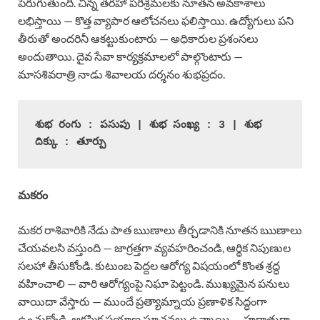
పెరుగుతుంది. చిన్న తరహా పరిశ్రమలకు నూతన అవకాశాలు
లభిస్తాయి — కొత్త వ్యాపార ఆలోచనలు ఫలిస్తాయి. ఉద్యోగులు పని
తీరుతో అందరినీ ఆకట్టుకుంటారు — అధికారుల ప్రశంసలు
అందుతాయి. దైవ సేవా కార్యక్రమాలలో పాల్గొంటారు —
మాసశివరాత్రి నాడు శివాలయ దర్శనం శుభప్రదం.
శుభ రంగు : పసుపు | శుభ సంఖ్య : 3 | శుభ 
దిక్కు : తూర్పు
మకరం
మకర రాశివారికి నేడు పాత ఋణాలు తీర్చడానికి నూతన ఋణాలు
చేయవలసి వస్తుంది — జాగ్రత్తగా వ్యవహరించండి, ఆర్థిక నిపుణుల
సలహా తీసుకోండి. కుటుంబ పెద్దల ఆరోగ్య విషయంలో కొంత శ్రద్ధ
వహించాలి — వారి ఆరోగ్యంపై నిఘా పెట్టండి. ముఖ్యమైన పనులు
వాయిదా వేస్తారు — ముందే ప్రత్యామ్నాయ ప్రణాళిక సిద్ధంగా
ఉంచుకోండి. ఆకస్మిక ప్రయాణ సూచనలు ఉన్నాయి — హఠాత్తుగా