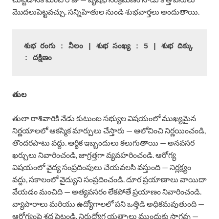
మొదలుపెట్టవచ్చు. సన్నిహితుల నుండి శుభవార్తలు అందుతాయి.
శుభ రంగు : నీలం | శుభ సంఖ్య : 5 | శుభ దిక్కు 
: దక్షిణం
తుల
తులా రాశివారికి నేడు కుటుంబ సభ్యుల విషయంలో ముఖ్యమైన
నిర్ణయాలలో ఆకస్మిక మార్పులు చేస్తారు — ఆలోచించి నిర్ణయించండి,
తొందరపాటు వద్దు. ఆర్థిక ఇబ్బందులు కలుగుతాయి — అనవసర
ఖర్చులు నివారించండి, జాగ్రత్తగా వ్యవహరించండి. ఆరోగ్య
విషయంలో వైద్య సంప్రదింపులు చేయవలసి వస్తుంది — నిర్లక్ష్యం
వద్దు, సకాలంలో వైద్యుని సంప్రదించండి. దూర ప్రయాణాలు వాయిదా
వేయడం మంచిది — అత్యవసరం లేకపోతే ప్రయాణం నివారించండి.
వ్యాపారాలు మరియు ఉద్యోగాలలో పని ఒత్తిడి అధికమవుతుంది —
ఆరోగ్యంపై శ్రద్ధ పెట్టండి. నిరుద్యోగ యత్నాలు ముందుకు సాగవు —