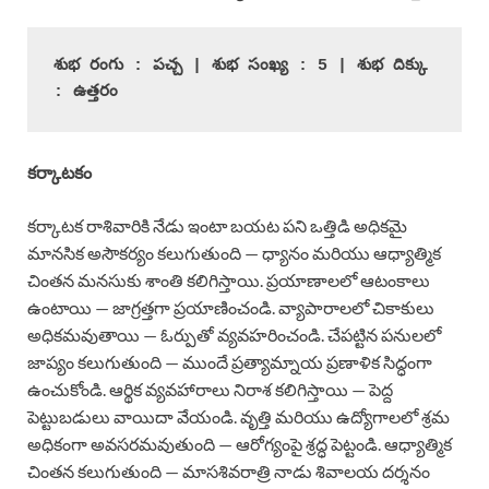
శుభ రంగు : పచ్చ | శుభ సంఖ్య : 5 | శుభ దిక్కు 
: ఉత్తరం
కర్కాటకం
కర్కాటక రాశివారికి నేడు ఇంటా బయట పని ఒత్తిడి అధికమై
మానసిక అసౌకర్యం కలుగుతుంది — ధ్యానం మరియు ఆధ్యాత్మిక
చింతన మనసుకు శాంతి కలిగిస్తాయి. ప్రయాణాలలో ఆటంకాలు
ఉంటాయి — జాగ్రత్తగా ప్రయాణించండి. వ్యాపారాలలో చికాకులు
అధికమవుతాయి — ఓర్పుతో వ్యవహరించండి. చేపట్టిన పనులలో
జాప్యం కలుగుతుంది — ముందే ప్రత్యామ్నాయ ప్రణాళిక సిద్ధంగా
ఉంచుకోండి. ఆర్థిక వ్యవహారాలు నిరాశ కలిగిస్తాయి — పెద్ద
పెట్టుబడులు వాయిదా వేయండి. వృత్తి మరియు ఉద్యోగాలలో శ్రమ
అధికంగా అవసరమవుతుంది — ఆరోగ్యంపై శ్రద్ధ పెట్టండి. ఆధ్యాత్మిక
చింతన కలుగుతుంది — మాసశివరాత్రి నాడు శివాలయ దర్శనం