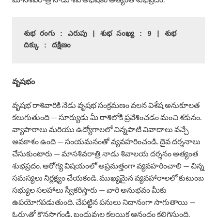
శుభ రంగు : ఎరుపు | శుభ సంఖ్య : 9 | శుభ 
దిక్కు : దక్షిణం
వృషభం
వృషభ రాశివారికి నేడు వృషభ సంక్రమణం వలన విశేష అనుకూలత
కలుగుతుంది — సూర్యుడు మీ రాశిలోకి ప్రవేశించడం మంచి శకునం.
వ్యాపారాలు మరియు ఉద్యోగాలలో చిన్నపాటి వివాదాలు వచ్చే
అవకాశం ఉంది — సంయమనంతో వ్యవహరించండి. దైవ దర్శనాలు
చేసుకుంటారు — మాసశివరాత్రి నాడు శివాలయ దర్శనం అత్యంత
శుభప్రదం. ఆరోగ్య విషయంలో అప్రమత్తంగా వ్యవహరించాలి — చిన్న
సమస్యలు నిర్లక్ష్యం చేయకండి. ముఖ్యమైన వ్యవహారాలలో కుటుంబ
సభ్యుల సలహాలు స్వీకరిస్తారు — వారి అనుభవం మీకు
ఉపయోగపడుతుంది. చేపట్టిన పనులు నిదానంగా సాగుతాయి —
ఓర్పుతో కొనసాగండి. బంధువుల కలయిక ఆనందం కలిగిస్తుంది.