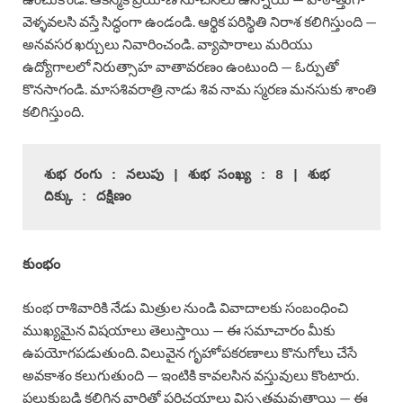
వెళ్ళవలసి వస్తే సిద్ధంగా ఉండండి. ఆర్థిక పరిస్థితి నిరాశ కలిగిస్తుంది —
అనవసర ఖర్చులు నివారించండి. వ్యాపారాలు మరియు
ఉద్యోగాలలో నిరుత్సాహ వాతావరణం ఉంటుంది — ఓర్పుతో
కొనసాగండి. మాసశివరాత్రి నాడు శివ నామ స్మరణ మనసుకు శాంతి
కలిగిస్తుంది.
శుభ రంగు : నలుపు | శుభ సంఖ్య : 8 | శుభ 
దిక్కు : దక్షిణం
కుంభం
కుంభ రాశివారికి నేడు మిత్రుల నుండి వివాదాలకు సంబంధించి
ముఖ్యమైన విషయాలు తెలుస్తాయి — ఈ సమాచారం మీకు
ఉపయోగపడుతుంది. విలువైన గృహోపకరణాలు కొనుగోలు చేసే
అవకాశం కలుగుతుంది — ఇంటికి కావలసిన వస్తువులు కొంటారు.
పలుకుబడి కలిగిన వారితో పరిచయాలు విస్తృతమవుతాయి — ఈ