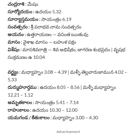
చంద్రరాశి :
మేషం
సూర్యోదయం :
ఉదయం 5.32
సూర్యాస్తమయం :
సాయంత్రం 6.19
సంవత్సరం :
శ్రీ పరాభవ నామ సంవత్సరం
అయనం :
ఉత్తరాయణం — వసంత ఋతువు
మాసం :
వైశాఖ మాసం — బహుళ పక్షం
విశేషం :
మాసశివరాత్రి — శివ అభిషేకం, జాగరణ శుభప్రదం | వృషభ
సంక్రమణం ఉ 10.04
వర్జ్యం :
మధ్యాహ్నం 3.08 – 4.39 | మళ్ళీ తెల్లవారుజామున 4.02 –
5.33
దుర్ముహూర్తము :
ఉదయం 8.05 – 8.56 | మళ్ళీ మధ్యాహ్నం
12.21 – 1.12
అమృతకాలం :
సాయంత్రం 5.41 – 7.14
రాహుకాలం :
ఉదయం 10.30 – 12.00
యమగండ / కేతుకాలం :
మధ్యాహ్నం 3.00 – 4.30
Advertisement