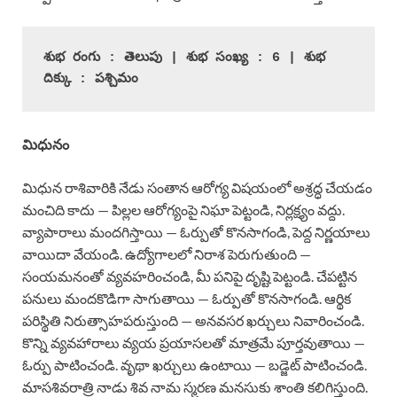
శుభ రంగు : తెలుపు | శుభ సంఖ్య : 6 | శుభ 
దిక్కు : పశ్చిమం
మిధునం
మిధున రాశివారికి నేడు సంతాన ఆరోగ్య విషయంలో అశ్రద్ధ చేయడం
మంచిది కాదు — పిల్లల ఆరోగ్యంపై నిఘా పెట్టండి, నిర్లక్ష్యం వద్దు.
వ్యాపారాలు మందగిస్తాయి — ఓర్పుతో కొనసాగండి, పెద్ద నిర్ణయాలు
వాయిదా వేయండి. ఉద్యోగాలలో నిరాశ పెరుగుతుంది —
సంయమనంతో వ్యవహరించండి, మీ పనిపై దృష్టి పెట్టండి. చేపట్టిన
పనులు మందకొడిగా సాగుతాయి — ఓర్పుతో కొనసాగండి. ఆర్థిక
పరిస్థితి నిరుత్సాహపరుస్తుంది — అనవసర ఖర్చులు నివారించండి.
కొన్ని వ్యవహారాలు వ్యయ ప్రయాసలతో మాత్రమే పూర్తవుతాయి —
ఓర్పు పాటించండి. వృథా ఖర్చులు ఉంటాయి — బడ్జెట్ పాటించండి.
మాసశివరాత్రి నాడు శివ నామ స్మరణ మనసుకు శాంతి కలిగిస్తుంది.