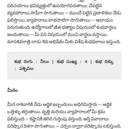
పరిచయాలు భవిష్యత్తులో ఉపయోగపడతాయి. చేపట్టిన
వ్యవహారాలు సాఫీగా సాగుతాయి — ముందే పెట్టిన ప్రణాళికలు నేడు
ఫలిస్తాయి. వ్యాపారాలు లాభసాటిగా సాగుతాయి — ఆదాయం
పెరుగుతుంది. ఉద్యోగాలలో జీత భత్యాల విషయంలో శుభవార్తలు
అందుతాయి — మీ పని విషయంలో మంచి వార్తలు వస్తాయి.
మాసశివరాత్రి నాడు శివ అభిషేకం మీకు విశేష శుభఫలాలు ఇస్తుంది.
శుభ రంగు : నీలం | శుభ సంఖ్య : 4 | శుభ దిక్కు 
: పశ్చిమం
మీనం
మీన రాశివారికి నేడు ఆర్థిక ఇబ్బందులు అధిగమిస్తారు — ఆర్థిక
ఒత్తిళ్ళు తగ్గుతాయి. వృత్తి మరియు వ్యాపారాలలో మీ శ్రమ
ఫలిస్తుంది — కష్టానికి తగిన గుర్తింపు వస్తుంది. ఆస్తి వివాదాలు
పరిష్కార దిశగా సాగుతాయి — చర్చల ద్వారా పరిష్కారం లభిస్తుంది.