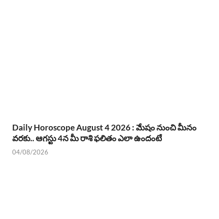
Daily Horoscope August 4 2026 : మేషం నుంచి మీనం
వరకు.. ఆగస్టు 4న మీ రాశి ఫలితం ఎలా ఉందంటే
04/08/2026