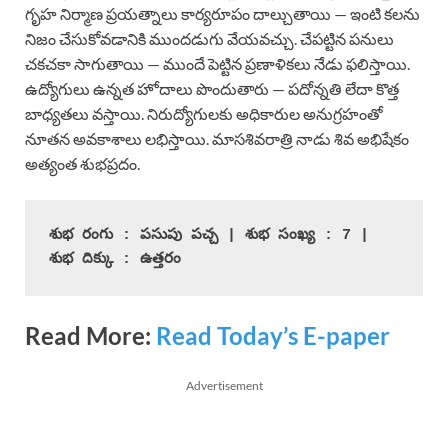
గృహ నిర్మాణ ప్రయత్నాలు కార్యరూపం దాల్చుతాయి — ఇంటి కలను
నిజం చేసుకోవడానికి ముందడుగు వేయవచ్చు. చేపట్టిన పనులు
చకచకా సాగుతాయి — ముందే పెట్టిన ప్రణాళికలు నేడు ఫలిస్తాయి.
ఉద్యోగులు ఉన్నత హోదాలు పొందుతారు — పదోన్నతి లేదా కొత్త
బాధ్యతలు వస్తాయి. నిరుద్యోగులకు అధికారుల అనుగ్రహంతో
నూతన అవకాశాలు లభిస్తాయి. మాసశివరాత్రి నాడు శివ అభిషేకం
అత్యంత శుభప్రదం.
శుభ రంగు : పసుపు పచ్చ | శుభ సంఖ్య : 7 | 
శుభ దిక్కు : ఉత్తరం
Read More:
Read Today’s E-paper
Advertisement