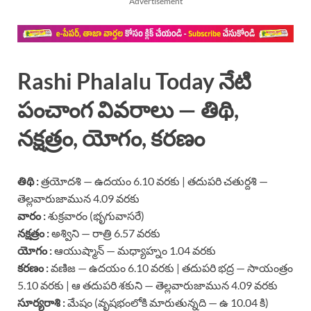
Advertisement
Rashi Phalalu Today నేటి
పంచాంగ వివరాలు — తిథి,
నక్షత్రం, యోగం, కరణం
తిథి :
త్రయోదశి — ఉదయం 6.10 వరకు | తదుపరి చతుర్దశి —
తెల్లవారుజామున 4.09 వరకు
వారం :
శుక్రవారం (భృగువాసరే)
నక్షత్రం :
అశ్విని — రాత్రి 6.57 వరకు
యోగం :
ఆయుష్మాన్ — మధ్యాహ్నం 1.04 వరకు
కరణం :
వణిజ — ఉదయం 6.10 వరకు | తదుపరి భద్ర — సాయంత్రం
5.10 వరకు | ఆ తదుపరి శకుని — తెల్లవారుజామున 4.09 వరకు
సూర్యరాశి :
మేషం (వృషభంలోకి మారుతున్నది — ఉ 10.04 కి)