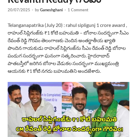
20/07/2025
-
by
Ganeshghani
-
1 Comment
Telanganapatrika (July 20) : rahul sipligunj 1 crore award ,
రాహుల్ సిప్లిగంజ్‌కు ₹1 కోటి బహుమతి – బోనాల సందర్భంగా సీఎం
రేవంత్ రెడ్డి గౌరవం తెలంగాణకు చెందిన అంతర్జాతీయ ఖ్యాతి
పొందిన గాయకుడు రాహుల్ సిప్లిగంజ్‌ను సీఎం రేవంత్ రెడ్డి బోనాల
పండుగ సందర్భంగా ఘనంగా సత్కరించారు. హైదరాబాద్‌
పాతబస్తీలో జరిగిన బోనాల వేడుకల సందర్భంగా ముఖ్యమంత్రి
ఆయనకు ₹1 కోటి నగదు బహుమతిని అందజేశారు.