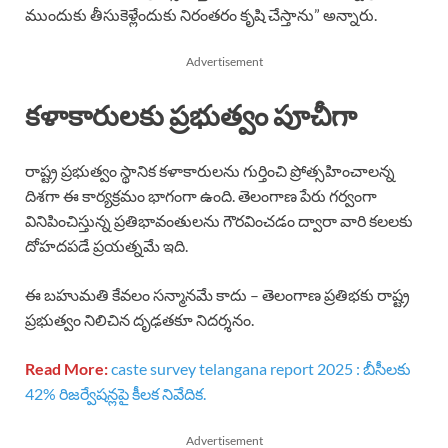
ముందుకు తీసుకెళ్లేందుకు నిరంతరం కృషి చేస్తాను” అన్నారు.
Advertisement
కళాకారులకు ప్రభుత్వం పూచీగా
రాష్ట్ర ప్రభుత్వం స్థానిక కళాకారులను గుర్తించి ప్రోత్సహించాలన్న
దిశగా ఈ కార్యక్రమం భాగంగా ఉంది. తెలంగాణ పేరు గర్వంగా
వినిపించిస్తున్న ప్రతిభావంతులను గౌరవించడం ద్వారా వారి కలలకు
దోహదపడే ప్రయత్నమే ఇది.
ఈ బహుమతి కేవలం సన్మానమే కాదు – తెలంగాణ ప్రతిభకు రాష్ట్ర
ప్రభుత్వం నిలిచిన దృఢతకూ నిదర్శనం.
Read More:
caste survey telangana report 2025 : బీసీలకు
42% రిజర్వేషన్లపై కీలక నివేదిక.
Advertisement