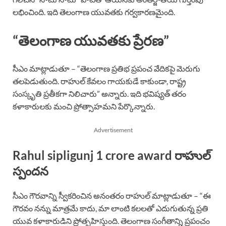
లభించింది. ఇది తెలంగాణ యువతకు గర్వకారణమైంది.
“తెలంగాణ యువతకు ప్రేరణ”
సీఎం మాట్లాడుతూ – “తెలంగాణ ప్రతిభ ప్రపంచ వేదికపై మెరుగు
తలపెడుతుంది. రాహుల్ కేవలం గాయకుడే కాకుండా, రాష్ట్ర
సంస్కృతి ప్రతీకగా నిలిచారు” అన్నారు. ఇది భవిష్యత్ తరం
కళాకారులకు మంచి ప్రోత్సాహమని పేర్కొన్నారు.
Advertisement
Rahul sipligunj 1 crore award రాహుల్
స్పందన
సీఎం గౌరవాన్ని స్వీకరించిన అనంతరం రాహుల్ మాట్లాడుతూ – “ఈ
గౌరవం నన్ను మాత్రమే కాదు, మా లాంటి కలలతో ఎదుగుతున్న ప్రతి
యువ కళాకారుడిని ప్రోత్సహిస్తుంది. తెలంగాణ సంగీతాన్ని ప్రపంచం