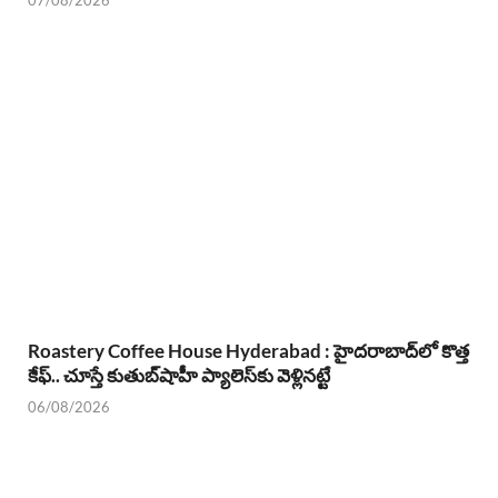
07/08/2026
Roastery Coffee House Hyderabad : హైదరాబాద్‌లో కొత్త
కేఫ్.. చూస్తే కుతుబ్‌షాహీ ప్యాలెస్‌కు వెళ్లినట్టే
06/08/2026