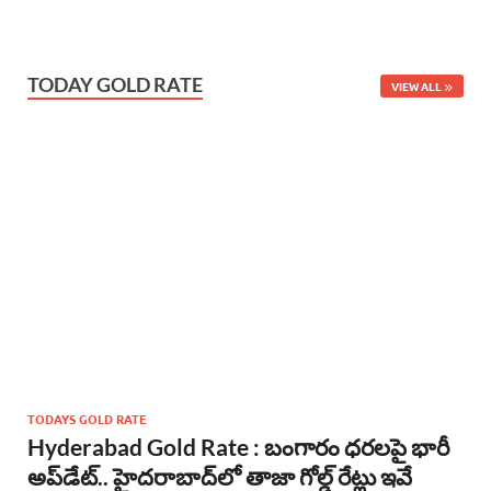
TODAY GOLD RATE
VIEW ALL
TODAYS GOLD RATE
Hyderabad Gold Rate : బంగారం ధరలపై భారీ
అప్‌డేట్.. హైదరాబాద్‌లో తాజా గోల్డ్ రేట్లు ఇవే