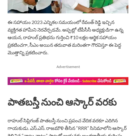
ఈ సహాయం 2023 ఎన్నికల సమయంలో రేవంత్ రెడ్డి ఇచ్చిన
వ్యక్తిగత హామీని నెరవేర్చడమే. అప్పట్లో టీపీసీసీ అధ్యక్షుడిగా ఉన్న
ఆయన, రాహుల్ ప్రతిభను గుర్తించి ₹10 లక్షల ఆర్థిక సహాయం
ప్రకటించగా, సీఎం అయిన తరువాత మరింతగా గౌరవిస్తూ ఈ పెద్ద
మొత్తాన్ని ప్రకటించారు.
Advertisement
పాతబస్తీ నుంచి ఆస్కార్ వరకు
రాహుల్ సిప్లిగంజ్ పాతబస్తీ నుంచి ప్రపంచ వేదిక వరకూ ఎదిగిన
గాయకుడు. ఎస్.ఎస్. రాజమౌళి తీసిన “RRR” సినిమాలోని ఆస్కార్
గెలిచిన “నాటు నాటు” పాటతో ఆయనకు అంతర్జాతీయ గుర్తింపు