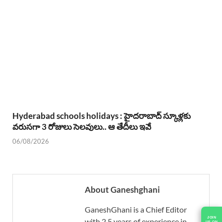
Hyderabad schools holidays : హైదరాబాద్ స్కూళ్లకు
వరుసగా 3 రోజులు సెలవులు.. ఆ తేదీలు ఇవే
06/08/2026
About Ganeshghani
GaneshGhani is a Chief Editor
with 2.5 years of experience in
JOIN
US ON