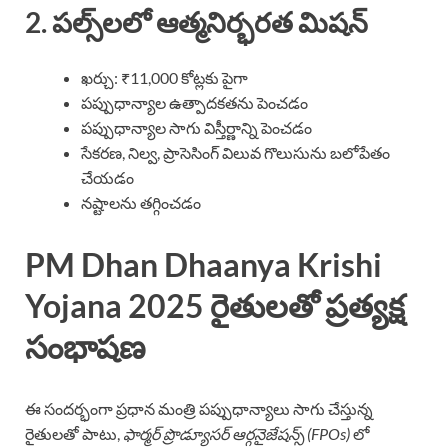
2. పల్స్‌లలో ఆత్మనిర్భరత మిషన్
ఖర్చు: ₹11,000 కోట్లకు పైగా
పప్పుధాన్యాల ఉత్పాదకతను పెంచడం
పప్పుధాన్యాల సాగు విస్తీర్ణాన్ని పెంచడం
సేకరణ, నిల్వ, ప్రాసెసింగ్ విలువ గొలుసును బలోపేతం
చేయడం
నష్టాలను తగ్గించడం
PM Dhan Dhaanya Krishi
Yojana 2025 రైతులతో ప్రత్యక్ష
సంభాషణ
ఈ సందర్భంగా ప్రధాన మంత్రి పప్పుధాన్యాలు సాగు చేస్తున్న
రైతులతో పాటు,
ఫార్మర్ ప్రొడ్యూసర్ ఆర్గనైజేషన్స్ (FPOs)
లో