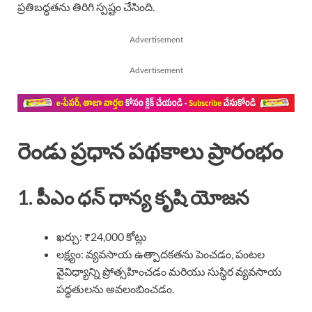
ప్రతిబద్ధతను తిరిగి స్పష్టం చేసింది.
Advertisement
Advertisement
రెండు ప్రధాన పథకాలు ప్రారంభం
1. పీఎం ధన్ ధాన్య కృషి యోజన
ఖర్చు: ₹24,000 కోట్లు
లక్ష్యం: వ్యవసాయ ఉత్పాదకతను పెంచడం, పంటల
వైవిధ్యాన్ని ప్రోత్సహించడం మరియు సుస్థిర వ్యవసాయ
పద్ధతులను అవలంబించడం.