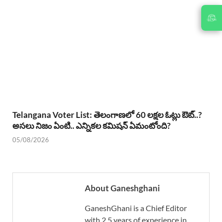
JOIN
US ON
Telangana Voter List: తెలంగాణలో 60 లక్షల ఓట్లు ఔట్..?
అసలు నిజం ఏంటి.. ఎన్నికల కమిషన్ ఏమంటోంది?
05/08/2026
About Ganeshghani
GaneshGhani is a Chief Editor
with 2.5 years of experience in