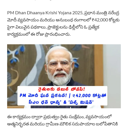
PM Dhan Dhaanya Krishi Yojana 2025, ప్రధాన మంత్రి నరేంద్ర
మోదీ వ్యవసాయం మరియు అనుబంధ రంగాలలో ₹42,000 కోట్లకు
పైగా విలువైన పథకాలు, ప్రాజెక్టులను ఢిల్లీలోని ఓ ప్రత్యేక
కార్యక్రమంలో ఈ రోజు ప్రారంభించారు.
ఈ కార్యక్రమం ద్వారా ప్రభుత్వం రైతు సంక్షేమం, వ్యవసాయంలో
ఆత్మనిర్భరత మరియు గ్రామీణ మౌలిక సదుపాయాల బలోపేతానికి