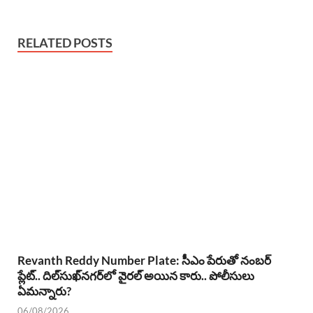
RELATED POSTS
Revanth Reddy Number Plate: సీఎం పేరుతో నంబర్
ప్లేట్.. దిల్‌సుఖ్‌నగర్‌లో వైరల్ అయిన కారు.. పోలీసులు
ఏమన్నారు?
06/08/2026