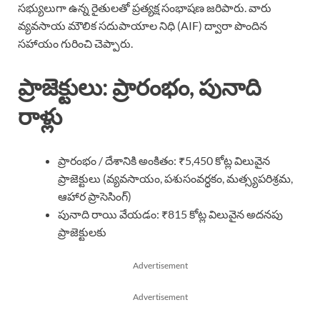
సభ్యులుగా ఉన్న రైతులతో ప్రత్యక్ష సంభాషణ జరిపారు. వారు
వ్యవసాయ మౌలిక సదుపాయాల నిధి (AIF) ద్వారా పొందిన
సహాయం గురించి చెప్పారు.
ప్రాజెక్టులు: ప్రారంభం, పునాది
రాళ్లు
ప్రారంభం / దేశానికి అంకితం: ₹5,450 కోట్ల విలువైన
ప్రాజెక్టులు (వ్యవసాయం, పశుసంవర్ధకం, మత్స్యపరిశ్రమ,
ఆహార ప్రాసెసింగ్)
పునాది రాయి వేయడం: ₹815 కోట్ల విలువైన అదనపు
ప్రాజెక్టులకు
Advertisement
Advertisement