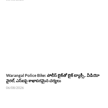
Warangal Police Bike: పోలీస్ బైక్‌తో బైక్ ట్యాక్సీ.. వీడియో
వైరల్, ఎస్‌ఐపై శాఖాపరమైన చర్యలు
06/08/2026