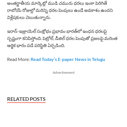
అంతర్జాతీయ మార్కెట్లో ముడి చమురు ధరలు ఇంకా పెరిగితే
రాబోయే రోజుల్లో మరిన్ని ధరల పెంపులు ఉండే అవకాశం ఉందని
విశ్లేషకులు చెబుతున్నారు.
ఇరాన్-ఇజ్రాయెల్ సంక్షోభం ప్రభావం భారత్‌లో ఇంధన ధరలపై
స్పష్టంగా కనిపిస్తోంది. పెట్రోల్, డీజిల్ ధరల పెంపుతో ప్రజలపై మరింత
ఆర్థిక భారం పడే పరిస్థితి ఏర్పడింది.
Read More:
Read Today’s E-paper News in Telugu
Advertisement
RELATED POSTS