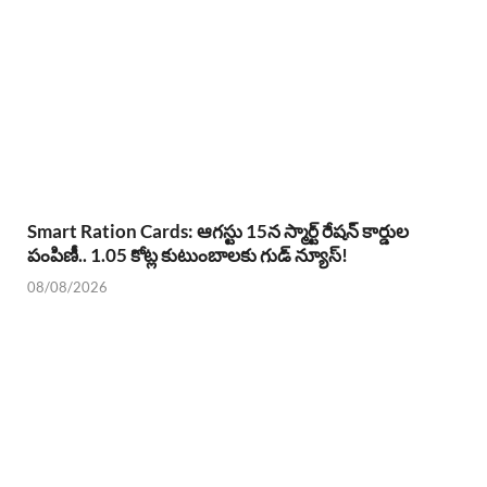
Smart Ration Cards: ఆగస్టు 15న స్మార్ట్ రేషన్ కార్డుల
పంపిణీ.. 1.05 కోట్ల కుటుంబాలకు గుడ్ న్యూస్!
08/08/2026