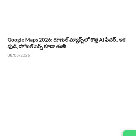
Google Maps 2026: గూగుల్ మ్యాప్స్‌లో కొత్త AI ఫీచర్.. ఇక
ఫుడ్, హోటల్ సెర్చ్ కూడా ఈజీ!
08/08/2026