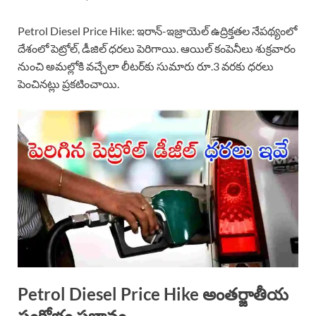
Petrol Diesel Price Hike: ఇరాన్-ఇజ్రాయెల్ ఉద్రిక్తతల నేపథ్యంలో
దేశంలో పెట్రోల్, డీజిల్ ధరలు పెరిగాయి. ఆయిల్ కంపెనీలు శుక్రవారం
నుంచి అమల్లోకి వచ్చేలా లీటర్‌కు సుమారు రూ.3 వరకు ధరలు
పెంచినట్లు ప్రకటించాయి.
Petrol Diesel Price Hike అంతర్జాతీయ
సంక్షోభం ప్రభావం