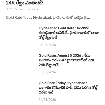
24K రేట్లు ఎంతంటే?
08/08/2026
-
by
Shiva
Gold Rate Today Hyderabad: హైదరాబాద్‌లో ఆగస్టు 8, …
Hyderabad Gold Rate : బంగారం
ధరలపై భారీ అప్‌డేట్.. హైదరాబాద్‌లో తాజా
గోల్డ్ రేట్లు ఇవే
07/08/2026
Gold Rates August 5 2026 : నేడు
బంగారం ధర ఎంత? హైదరాబాద్‌లో 22K,
24K రేట్లు ఇవే
05/08/2026
Gold Rate Today Hyderabad :
బంగారం కొనేవారికి షాక్.. నేడు పెరిగిన గోల్డ్
ధరలు ఇవే
04/08/2026