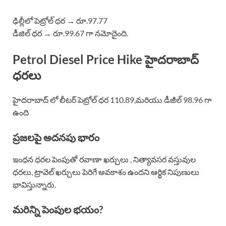
ఢిల్లీలో పెట్రోల్ ధర → రూ.97.77
డీజిల్ ధర → రూ.99.67 గా నమోదైంది.
Petrol Diesel Price Hike హైదరాబాద్
ధరలు
హైదరాబాద్ లో లీటర్ పెట్రోల్ ధర 110.89,మరియు డీజీల్ 98.96 గా
ఉంది
ప్రజలపై అదనపు భారం
ఇంధన ధరల పెంపుతో రవాణా ఖర్చులు , నిత్యావసర వస్తువుల
ధరలు, ట్రావెల్ ఖర్చులు పెరిగే అవకాశం ఉందని ఆర్థిక నిపుణులు
భావిస్తున్నారు.
మరిన్ని పెంపుల భయం?