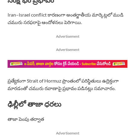
Iran–Israel conflict కారణంగా అంతర్జాతీయ మార్కెట్లలో ముడి
చమురు సరఫరాపై ఆందోళనలు పెరిగాయి.
Advertisement
Advertisement
ప్రత్యేకంగా Strait of Hormuz ప్రాంతంలో పరిస్థితులు ఉద్రిక్తంగా
మారడంతో చమురు రవాణాపై ప్రభావం పడినట్లు సమాచారం.
ఢిల్లీలో తాజా ధరలు
తాజా పెంపు తర్వాత
Advertisement