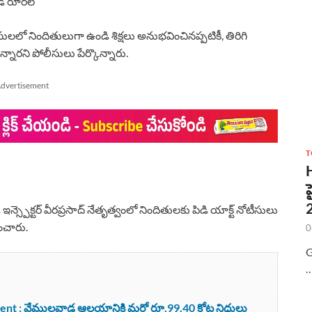
ాడ రూరల్
 నిందితులుగా ఉండి శిక్షలు అనుభవించినప్పటికీ, తిరిగి
నారని పోలీసులు పేర్కొన్నారు.
dvertisement
T
్స్పెక్టర్ వీరప్రసాద్ నేతృత్వంలో నిందితులకు పిడి యాక్ట్‌ నోటీసులు
ంచారు.
0
G
t : వేములవాడ ఆలయానికి మరో రూ.99.40 కోట్ల నిధులు