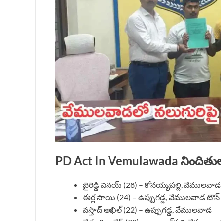
PD Act In Vemulawada నిందితుల
బైరెడ్డి వినయ్ (28) – కోనయ్యపల్లి, వేములవాడ
ఈర్ల సాయి (24) – ఉప్పుగడ్డ, వేములవాడ టౌన్
వస్తాద్ అఖిల్ (22) – ఉప్పుగడ్డ, వేములవాడ