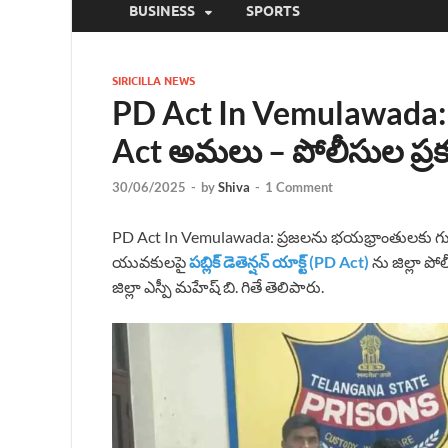
BUSINESS
SPORTS
SIRICILLA NEWS
PD Act In Vemulawada:
Act అమలు – పోలీసుల ప్ర
30/06/2025
-
by
Shiva
-
1 Comment
PD Act In Vemulawada: ప్రజలను భయభ్రాంతులకు గుర
యువకులపై
పబ్లిక్ డెతెన్షన్ యాక్ట్ (PD Act)
ను జిల్లా ప
జిల్లా ఎస్పీ మహేష్ బి. గితే తెలిపారు.