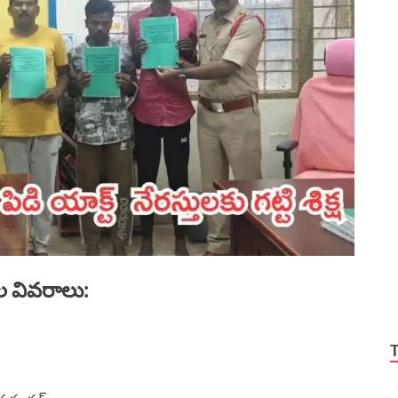
 వివరాలు: