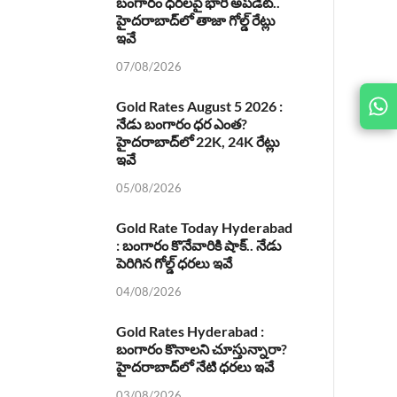
బంగారం ధరలపై భారీ అప్‌డేట్..
హైదరాబాద్‌లో తాజా గోల్డ్ రేట్లు
ఇవే
07/08/2026
Gold Rates August 5 2026 :
JOIN
US ON
నేడు బంగారం ధర ఎంత?
హైదరాబాద్‌లో 22K, 24K రేట్లు
ఇవే
05/08/2026
Gold Rate Today Hyderabad
: బంగారం కొనేవారికి షాక్.. నేడు
పెరిగిన గోల్డ్ ధరలు ఇవే
04/08/2026
Gold Rates Hyderabad :
బంగారం కొనాలని చూస్తున్నారా?
హైదరాబాద్‌లో నేటి ధరలు ఇవే
03/08/2026