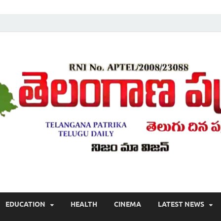
Telugu ,Latest Telangana News, Rajanna Sircilla News, Telangana Break
EDUCATION
HEALTH
CINEMA
LATEST NEWS
వార్తలు , తెలుగు వార్తలు , బ్రేకింగ్ న్యూస్ తెలుగులో , తెలంగాణ లో తాజా అప్‌డేట్