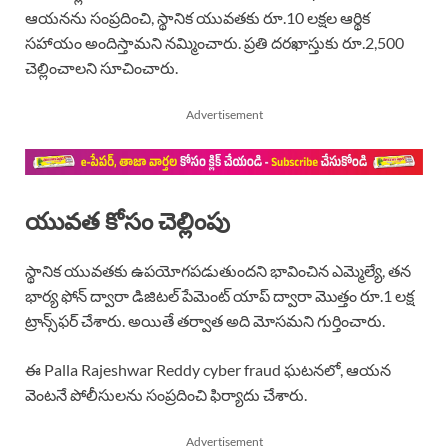
ఆయనను సంప్రదించి, స్థానిక యువతకు రూ.10 లక్షల ఆర్థిక
సహాయం అందిస్తామని నమ్మించారు. ప్రతి దరఖాస్తుకు రూ.2,500
చెల్లించాలని సూచించారు.
Advertisement
యువత కోసం చెల్లింపు
స్థానిక యువతకు ఉపయోగపడుతుందని భావించిన ఎమ్మెల్యే, తన
భార్య ఫోన్ ద్వారా డిజిటల్ పేమెంట్ యాప్ ద్వారా మొత్తం రూ.1 లక్ష
ట్రాన్స్‌ఫర్ చేశారు. అయితే తర్వాత అది మోసమని గుర్తించారు.
ఈ Palla Rajeshwar Reddy cyber fraud ఘటనలో, ఆయన
వెంటనే పోలీసులను సంప్రదించి ఫిర్యాదు చేశారు.
Advertisement