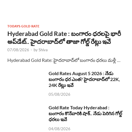
TODAYS GOLD RATE
Hyderabad Gold Rate : బంగారం ధరలపై భారీ
అప్‌డేట్.. హైదరాబాద్‌లో తాజా గోల్డ్ రేట్లు ఇవే
07/08/2026
-
by
Shiva
Hyderabad Gold Rate: హైదరాబాద్‌లో బంగారం ధరలు మళ్లీ …
Gold Rates August 5 2026 : నేడు
బంగారం ధర ఎంత? హైదరాబాద్‌లో 22K,
24K రేట్లు ఇవే
05/08/2026
Gold Rate Today Hyderabad :
బంగారం కొనేవారికి షాక్.. నేడు పెరిగిన గోల్డ్
ధరలు ఇవే
04/08/2026