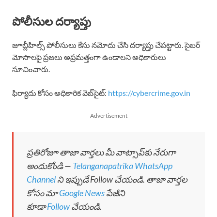
పోలీసుల దర్యాప్తు
జూబ్లీహిల్స్ పోలీసులు కేసు నమోదు చేసి దర్యాప్తు చేపట్టారు. సైబర్
మోసాలపై ప్రజలు అప్రమత్తంగా ఉండాలని అధికారులు
సూచించారు.
ఫిర్యాదు కోసం అధికారిక వెబ్‌సైట్:
https://cybercrime.gov.in
Advertisement
ప్రతిరోజూ తాజా వార్తలు మీ వాట్సాప్‌కు నేరుగా
అందుకోండి —
Telanganapatrika WhatsApp
Channel
ని ఇప్పుడే Follow చేయండి. తాజా వార్తల
కోసం మా
Google News
పేజీని
కూడా
Follow
చేయండి.