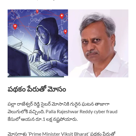
పథకం పేరుతో మోసం
పల్లా రాజేశ్వర్ రెడ్డి సైబర్ మోసానికి గురైన ఘటన తాజాగా
వెలుగులోకి వచ్చింది. Palla Rajeshwar Reddy cyber fraud
కేసులో ఆయన రూ.1 లక్ష నష్టపోయారు.
మోసగాళ్లు ‘Prime Minister Viksit Bharat’ పథకం పేరుతో