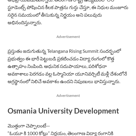
స్టూడెంట్స్ పోషించిన కీలక పాత్రను గుర్తు చేస్తూ, ఈ నిధుల మంజూరు
సరైన సమయంలో తీసుకున్న నిర్ణయం అని పలువురు
అభినందిస్తున్నారు.
Advertisement
ప్రస్తుతం జరుగుతున్న Telangana Rising Summit సందర్భంలో
ప్రభుత్వం ఈ భారీ పెట్టుబడి ప్రకటించడం విద్యా రంగంలో కొత్త
ఉత్సాహం నింపింది. ఆధునిక సదుపాయాలు, పరిశోధనా
అవకాశాలు పెరగడం వల్ల ఓస్మానియా యూనివర్సిటీ మళ్లీ దేశంలోనే
అగ్రస్థానంలో నిలిచే అవకాశం ఉందని నిపుణులు భావిస్తున్నారు.
Advertisement
Osmania University Development
మొత్తంగా చెప్పాలంటే—
“ఓయూ కి 1000 కోట్లు” నిర్ణయం, తెలంగాణ విద్యా రంగానికి