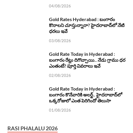
04/08/2026
Gold Rates Hyderabad : బంగారం
కొనాలని చూస్తున్నారా? హైదరాబాద్‌లో నేటి
ధరలు ఇవే
03/08/2026
Gold Rate Today in Hyderabad :
బంగారం రేట్లు దిగొచ్చాయి.. నేడు గ్రాము ధర
ఎంతంటే? పూర్తి వివరాలు ఇవే
02/08/2026
Gold Rate Today in Hyderabad :
బంగారం కొనేవారికి అలర్ట్.. హైదరాబాద్‌లో
ఒక్కరోజులో ఎంత పెరిగిందో తెలుసా
01/08/2026
RASI PHALALU 2026