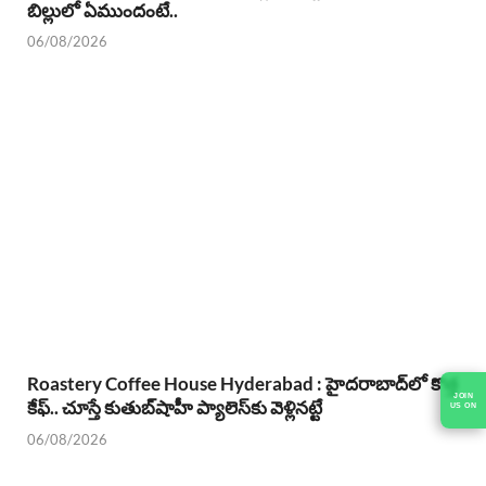
బిల్లులో ఏముందంటే..
06/08/2026
Roastery Coffee House Hyderabad : హైదరాబాద్‌లో కొత్త
JOIN
కేఫ్.. చూస్తే కుతుబ్‌షాహీ ప్యాలెస్‌కు వెళ్లినట్టే
US ON
06/08/2026