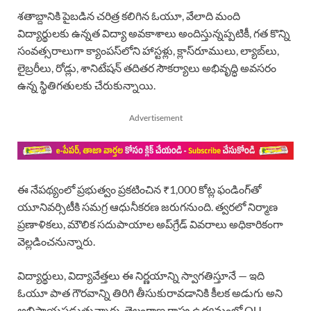
శతాబ్దానికి పైబడిన చరిత్ర కలిగిన ఓయూ, వేలాది మంది
విద్యార్థులకు ఉన్నత విద్యా అవకాశాలు అందిస్తున్నప్పటికీ, గత కొన్ని
సంవత్సరాలుగా క్యాంపస్‌లోని హాస్టళ్లు, క్లాస్‌రూములు, ల్యాబ్‌లు,
లైబ్రరీలు, రోడ్లు, శానిటేషన్ తదితర సౌకర్యాలు అభివృద్ధి అవసరం
ఉన్న స్థితిగతులకు చేరుకున్నాయి.
Advertisement
ఈ నేపథ్యంలో ప్రభుత్వం ప్రకటించిన ₹1,000 కోట్ల ఫండింగ్‌తో
యూనివర్సిటీకి సమగ్ర ఆధునీకరణ జరుగనుంది. త్వరలో నిర్మాణ
ప్రణాళికలు, మౌలిక సదుపాయాల అప్‌గ్రేడ్ వివరాలు అధికారికంగా
వెల్లడించనున్నారు.
విద్యార్థులు, విద్యావేత్తలు ఈ నిర్ణయాన్ని స్వాగతిస్తూనే — ఇది
ఓయూ పాత గౌరవాన్ని తిరిగి తీసుకురావడానికి కీలక అడుగు అని
అభిప్రాయపడుతున్నారు. తెలంగాణ రాష్ట్ర ఉద్యమంలో OU