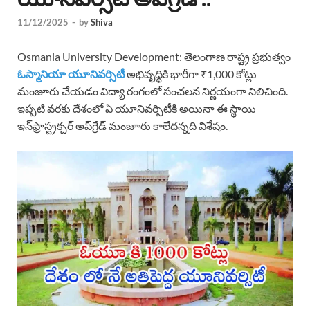
11/12/2025
-
by
Shiva
Osmania University Development: తెలంగాణ రాష్ట్ర ప్రభుత్వం
ఓస్మానియా యూనివర్సిటీ
అభివృద్ధికి భారీగా ₹1,000 కోట్లు
మంజూరు చేయడం విద్యా రంగంలో సంచలన నిర్ణయంగా నిలిచింది.
ఇప్పటి వరకు దేశంలో ఏ యూనివర్సిటీకి అయినా ఈ స్థాయి
ఇన్‌ఫ్రాస్ట్రక్చర్ అప్‌గ్రేడ్ మంజూరు కాలేదన్నది విశేషం.