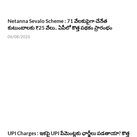
Netanna Sevalo Scheme : 71 వేలకుపైగా చేనేత
కుటుంబాలకు ₹25 వేలు.. ఏపీలో కొత్త పథకం ప్రారంభం
06/08/2026
UPI Charges : ఇకపై UPI పేమెంట్లకు ఛార్జీలు పడతాయా? కొత్త