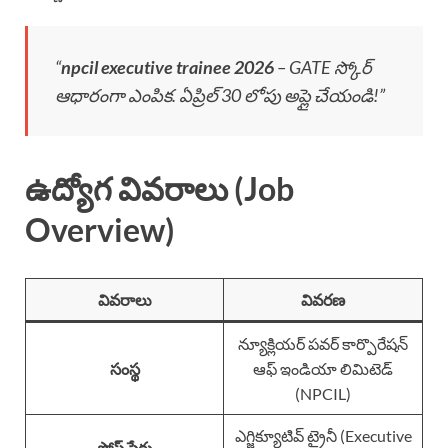
“
npcil executive trainee 2026
– GATE స్కోర్
ఆధారంగా ఎంపిక. ఏప్రిల్ 30 లోపు అప్లై చేయండి!”
ఉద్యోగ వివరాలు (Job
Overview)
వివరాలు
వివరణ
న్యూక్లియర్ పవర్ కార్పొరేషన్
సంస్థ
ఆఫ్ ఇండియా లిమిటెడ్
(NPCIL)
ఎగ్జిక్యూటివ్ ట్రైనీ (Executive
పోస్ట్ పేరు