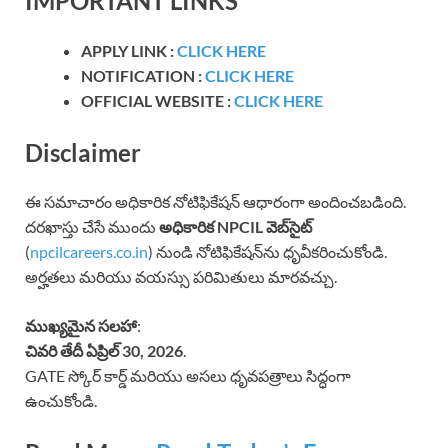
IMPORTANT LINKS
APPLY LINK :
CLICK HERE
NOTIFICATION :
CLICK HERE
OFFICIAL WEBSITE :
CLICK HERE
Disclaimer
ఈ సమాచారం అధికారిక నోటిఫికేషన్ ఆధారంగా అందించబడింది.
దరఖాస్తు చేసే ముందు
అధికారిక NPCIL వెబ్‌సైట్
(
npcilcareers.co.in
) నుండి నోటిఫికేషన్‌ను ధృవీకరించుకోండి.
అర్హతలు మరియు వయస్సు పరిమితులు మారవచ్చు.
ముఖ్యమైన సలహా
:
చివరి తేదీ ఏప్రిల్ 30, 2026
.
GATE స్కోర్ కార్డ్ మరియు అసలు ధృవపత్రాలు సిద్ధంగా
ఉంచుకోండి.