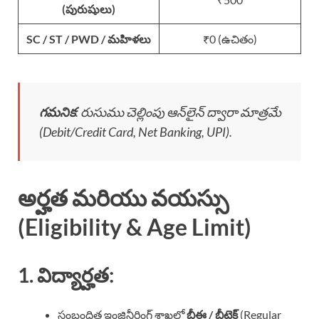
(పురుషులు)
SC / ST / PWD / మహిళలు
₹0 (ఉచితం)
గమనిక
: రుసుము చెల్లింపు ఆన్‌లైన్ ద్వారా మాత్రమే
(Debit/Credit Card, Net Banking, UPI).
అర్హత మరియు వయస్సు
(Eligibility & Age Limit)
1. విద్యార్హత:
సంబంధిత ఇంజినీరింగ్ శాఖలో
బీఈ / బీటెక్
(Regular