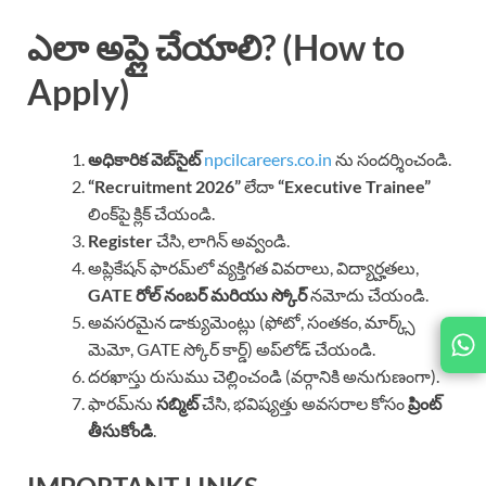
ఎలా అప్లై చేయాలి? (How to
Apply)
అధికారిక వెబ్‌సైట్
npcilcareers.co.in
ను సందర్శించండి.
“Recruitment 2026”
లేదా
“Executive Trainee”
లింక్‌పై క్లిక్ చేయండి.
Register
చేసి, లాగిన్ అవ్వండి.
అప్లికేషన్ ఫారమ్‌లో వ్యక్తిగత వివరాలు, విద్యార్హతలు,
GATE రోల్ నంబర్ మరియు స్కోర్
నమోదు చేయండి.
అవసరమైన డాక్యుమెంట్లు (ఫోటో, సంతకం, మార్క్స్
మెమో, GATE స్కోర్ కార్డ్) అప్‌లోడ్ చేయండి.
దరఖాస్తు రుసుము చెల్లించండి (వర్గానికి అనుగుణంగా).
ఫారమ్‌ను
సబ్మిట్
చేసి, భవిష్యత్తు అవసరాల కోసం
ప్రింట్
తీసుకోండి
.