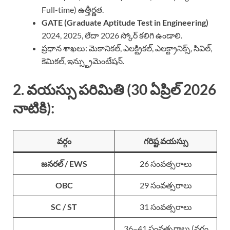
Full-time) ఉత్తీర్ణత.
GATE (Graduate Aptitude Test in Engineering)
2024, 2025, లేదా 2026 స్కోర్ కలిగి ఉండాలి.
ప్రధాన శాఖలు: మెకానికల్, ఎలక్ట్రికల్, ఎలక్ట్రానిక్స్, సివిల్,
కెమికల్, ఇన్స్ట్రుమెంటేషన్.
2. వయస్సు పరిమితి (30 ఏప్రిల్ 2026
నాటికి):
వర్గం
గరిష్ట వయస్సు
జనరల్ / EWS
26 సంవత్సరాలు
OBC
29 సంవత్సరాలు
SC / ST
31 సంవత్సరాలు
36–41 సంవత్సరాలు (వర్గం