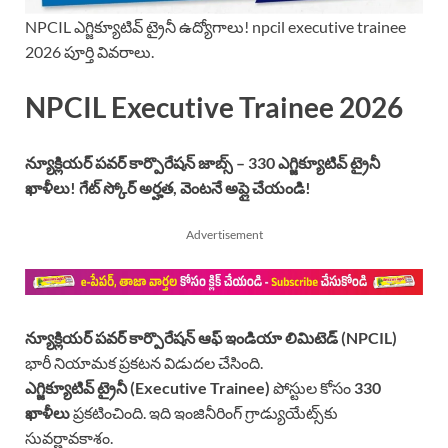
NPCIL ఎగ్జిక్యూటివ్ ట్రైనీ ఉద్యోగాలు! npcil executive trainee
2026 పూర్తి వివరాలు.
NPCIL Executive Trainee 2026
న్యూక్లియర్ పవర్ కార్పొరేషన్ జాబ్స్ – 330 ఎగ్జిక్యూటివ్ ట్రైనీ
ఖాళీలు! గేట్ స్కోర్ అర్హత, వెంటనే అప్లై చేయండి!
Advertisement
న్యూక్లియర్ పవర్ కార్పొరేషన్ ఆఫ్ ఇండియా లిమిటెడ్ (NPCIL)
భారీ నియామక ప్రకటన విడుదల చేసింది.
ఎగ్జిక్యూటివ్ ట్రైనీ (Executive Trainee)
పోస్టుల కోసం
330
ఖాళీలు
ప్రకటించింది. ఇది ఇంజినీరింగ్ గ్రాడ్యుయేట్స్‌కు
సువర్ణావకాశం.