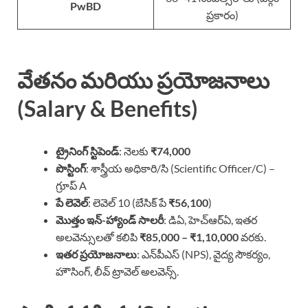
PwBD
ప్రకారం)
వేతనం మరియు ప్రయోజనాలు
(Salary & Benefits)
ట్రైనింగ్ స్టిపెండ్
: నెలకు
₹74,000
పొస్టింగ్
: శాస్త్రీయ అధికారి/సి (Scientific Officer/C) –
గ్రూప్ A
పే లెవెల్
: లెవెల్ 10 (బేసిక్ పే
₹56,100
)
మొత్తం ఇన్-హ్యాండ్ సాలరీ
: డిఏ, హెచ్‌ఆర్‌ఏ, ఇతర
అలవెన్సులతో కలిపి
₹85,000 – ₹1,10,000
వరకు.
ఇతర ప్రయోజనాలు
: ఎన్‌పీఎస్ (NPS), వైద్య సౌకర్యం,
హౌసింగ్, లీవ్ ట్రావెల్ అలవెన్స్.