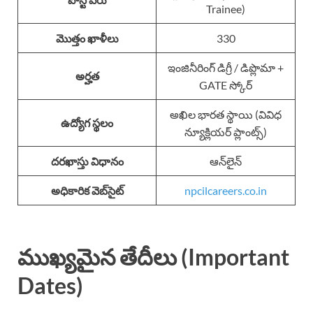
Trainee)
మొత్తం ఖాళీలు
330
ఇంజినీరింగ్ డిగ్రీ / డిప్లొమా +
అర్హత
GATE స్కోర్
అఖిల భారత స్థాయి (వివిధ
ఉద్యోగ స్థలం
న్యూక్లియర్ ప్లాంట్స్)
దరఖాస్తు విధానం
ఆన్‌లైన్
అధికారిక వెబ్‌సైట్
npcilcareers.co.in
ముఖ్యమైన తేదీలు (Important
Dates)