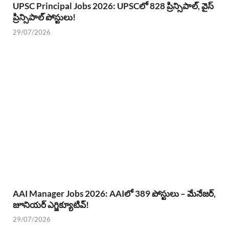
UPSC Principal Jobs 2026: UPSCలో 828 ప్రిన్సిపాల్, వైస్
ప్రిన్సిపాల్ పోస్టులు!
29/07/2026
AAI Manager Jobs 2026: AAIలో 389 పోస్టులు – మేనేజర్,
జూనియర్ ఎగ్జిక్యూటివ్!
29/07/2026