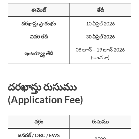
ఈవెంట్
తేదీ
దరఖాస్తు ప్రారంభం
10 ఏప్రిల్ 2026
చివరి తేదీ
30 ఏప్రిల్ 2026
08 జూన్ – 19 జూన్ 2026
ఇంటర్వ్యూ తేదీ
(అంచనా)
దరఖాస్తు రుసుము
(Application Fee)
వర్గం
రుసుము
జనరల్ / OBC / EWS
₹500