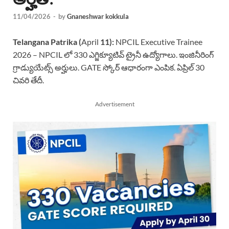
11/04/2026
-
by
Gnaneshwar kokkula
Telangana Patrika (
April
11):
NPCIL Executive Trainee
2026 – NPCIL లో 330 ఎగ్జిక్యూటివ్ ట్రైనీ ఉద్యోగాలు. ఇంజినీరింగ్
గ్రాడ్యుయేట్స్ అర్హులు. GATE స్కోర్ ఆధారంగా ఎంపిక. ఏప్రిల్ 30
చివరి తేదీ.
Advertisement