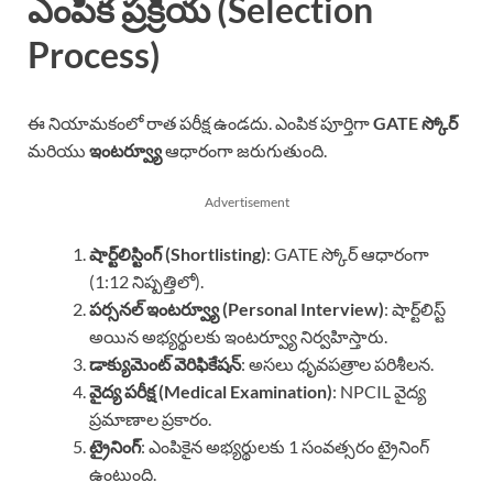
ఎంపిక ప్రక్రియ (Selection
Process)
ఈ నియామకంలో రాత పరీక్ష ఉండదు. ఎంపిక పూర్తిగా
GATE స్కోర్
మరియు
ఇంటర్వ్యూ
ఆధారంగా జరుగుతుంది.
Advertisement
షార్ట్‌లిస్టింగ్ (Shortlisting)
: GATE స్కోర్ ఆధారంగా
(1:12 నిష్పత్తిలో).
పర్సనల్ ఇంటర్వ్యూ (Personal Interview)
: షార్ట్‌లిస్ట్
అయిన అభ్యర్థులకు ఇంటర్వ్యూ నిర్వహిస్తారు.
డాక్యుమెంట్ వెరిఫికేషన్
: అసలు ధృవపత్రాల పరిశీలన.
వైద్య పరీక్ష (Medical Examination)
: NPCIL వైద్య
ప్రమాణాల ప్రకారం.
ట్రైనింగ్
: ఎంపికైన అభ్యర్థులకు 1 సంవత్సరం ట్రైనింగ్
ఉంటుంది.