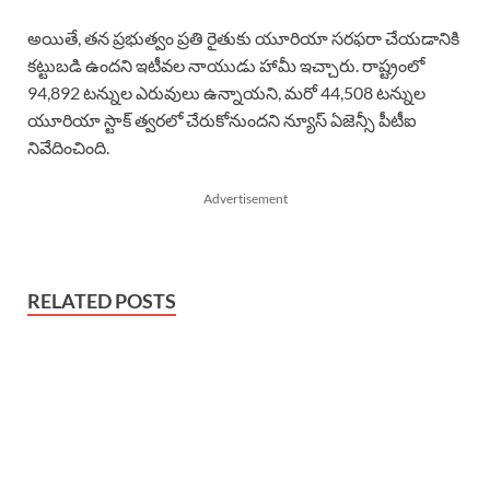
అయితే, తన ప్రభుత్వం ప్రతి రైతుకు యూరియా సరఫరా చేయడానికి
కట్టుబడి ఉందని ఇటీవల నాయుడు హామీ ఇచ్చారు. రాష్ట్రంలో
94,892 టన్నుల ఎరువులు ఉన్నాయని, మరో 44,508 టన్నుల
యూరియా స్టాక్ త్వరలో చేరుకోనుందని న్యూస్ ఏజెన్సీ పీటీఐ
నివేదించింది.
Advertisement
RELATED POSTS