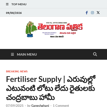
TOP MENU
09/08/2026
Telanganapatrika
Telangana News, Telugu News Today, Breaking News Telugu
MAIN MENU
,Latest Telangana News, Rajanna Sircilla News, Telangana
Breaking News, Telugu Newspaper Online, Today Telugu News,
Telangana Politics News, Hyderabad Breaking News , తాజా వార్తలు ,
తెలుగు వార్తలు , బ్రేకింగ్ న్యూస్ తెలుగులో , తెలంగాణ లో తాజా అప్‌డేట్స్ ,
BREAKING NEWS
తెలుగు న్యూస్ పేపర్
Fertiliser Supply | ఎరువుల్లో
ఎటువంటి లోటు లేదు రైతులకు
చంద్రబాబు హామీ
07/09/2025
-
by
Ganeshghani
-
1 Comment