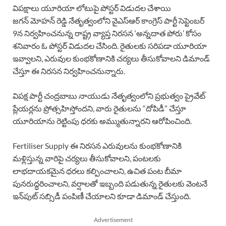
విపక్షాలు యూరియా లోటుపై పోస్టర్ విడుదల చేశాయి
జగన్ మోహన్ రెడ్డి నేతృత్వంలోని వైఎస్ఆర్ కాంగ్రెస్ పార్టీ సెప్టెంబర్
9న నిర్వహించనున్న రాష్ట్ర వ్యాప్త నిరసన ‘అన్నదాత పోరు’ కోసం
శనివారం ఓ పోస్టర్ విడుదల చేసింది. రైతులకు సరిపడా యూరియా
ఇవ్వాలని, ఎరువుల కుంభకోణానికి చర్యలు తీసుకోవాలని డిమాండ్
చేస్తూ ఈ నిరసన నిర్వహించనున్నారు.
విపక్ష పార్టీ చంద్రబాబు నాయుడు నేతృత్వంలోని ప్రభుత్వం ప్రైవేట్
ప్లేయర్లను ప్రోత్సహిస్తోందని, వారు రైతులను “దోపిడీ” చేస్తూ
యూరియాను రెట్టింపు ధరకు అమ్ముతున్నారని ఆరోపించింది.
Fertiliser Supply ఈ నిరసన ఎరువులను కుంభకోణానికి
మళ్లిస్తున్న వారిపై చర్యలు తీసుకోవాలని, పంటలకు
లాభదాయకమైన ధరలు కల్పించాలని, ఉచిత పంట బీమా
పునరుద్ధరించాలని, వర్షాలతో ఇబ్బంది పడుతున్న రైతులకు వెంటనే
ఇన్‌పుట్ సబ్సిడీ పంపిణీ చేయాలని కూడా డిమాండ్ చేస్తుంది.
Advertisement