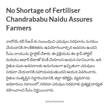
No Shortage of Fertiliser
Chandrababu Naidu Assures
Farmers
రాబోయే రబీ సీజన్ కు సంబంధించి ఎరువుల సరఫరాను సుగమం
చేయడానికి సాంకేతికతను ఉపయోగించాల్సిన అవసరం ఉందని
సీఎం నాయుడు హైలైట్ చేశారు. ఈ ప్రక్రియను ఈ-క్రాప్ పోర్టల్
మరియు ఆధార్ డేటాతో లింక్ చేయాలని ఆయన సూచించారు. ఇది
రైతుల పంట అవసరాలకు అనుగుణంగా ఖచ్చితంగా ఎరువులు
సరఫరా చేయడానికి సహాయపడుతుందని ఆయన వివరించారు.
రైతుల సంతృప్తిని నిర్ధారించడానికి, జిల్లా కలెక్టర్లు, వ్యవసాయ
అధికారులు సకాలంలో, సరిపడా ఎరువుల సరఫరాకు ప్రత్యక్ష బాధ్యత
వహించాలని సీఎం నిర్ణయించారు.
Advertisement