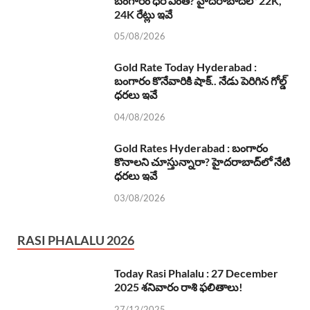
బంగారం ధర ఎంత? హైదరాబాద్‌లో 22K,
24K రేట్లు ఇవే
05/08/2026
Gold Rate Today Hyderabad :
బంగారం కొనేవారికి షాక్.. నేడు పెరిగిన గోల్డ్
ధరలు ఇవే
04/08/2026
Gold Rates Hyderabad : బంగారం
కొనాలని చూస్తున్నారా? హైదరాబాద్‌లో నేటి
ధరలు ఇవే
03/08/2026
RASI PHALALU 2026
Today Rasi Phalalu : 27 December
2025 శనివారం రాశి ఫలితాలు!
27/12/2025