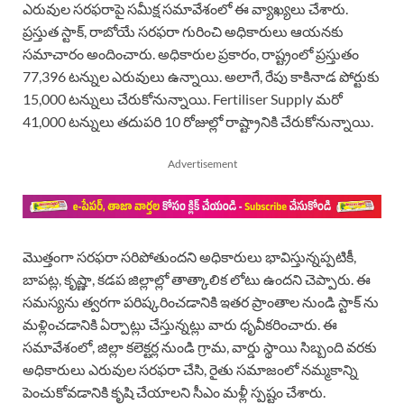
ఎరువుల సరఫరాపై సమీక్ష సమావేశంలో ఈ వ్యాఖ్యలు చేశారు.
ప్రస్తుత స్టాక్, రాబోయే సరఫరా గురించి అధికారులు ఆయనకు
సమాచారం అందించారు. అధికారుల ప్రకారం, రాష్ట్రంలో ప్రస్తుతం
77,396 టన్నుల ఎరువులు ఉన్నాయి. అలాగే, రేపు కాకినాడ పోర్టుకు
15,000 టన్నులు చేరుకోనున్నాయి. Fertiliser Supply మరో
41,000 టన్నులు తదుపరి 10 రోజుల్లో రాష్ట్రానికి చేరుకోనున్నాయి.
Advertisement
మొత్తంగా సరఫరా సరిపోతుందని అధికారులు భావిస్తున్నప్పటికీ,
బాపట్ల, కృష్ణా, కడప జిల్లాల్లో తాత్కాలిక లోటు ఉందని చెప్పారు. ఈ
సమస్యను త్వరగా పరిష్కరించడానికి ఇతర ప్రాంతాల నుండి స్టాక్ ను
మళ్లించడానికి ఏర్పాట్లు చేస్తున్నట్లు వారు ధృవీకరించారు. ఈ
సమావేశంలో, జిల్లా కలెక్టర్ల నుండి గ్రామ, వార్డు స్థాయి సిబ్బంది వరకు
అధికారులు ఎరువుల సరఫరా చేసి, రైతు సమాజంలో నమ్మకాన్ని
పెంచుకోవడానికి కృషి చేయాలని సీఎం మళ్లీ స్పష్టం చేశారు.