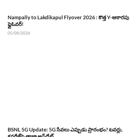
Nampally to Lakdikapul Flyover 2026 : కొత్త Y-ఆకారపు
ఫ్లైఓవర్!
05/08/2026
BSNL 5G Update: 5G సేవలు ఎప్పుడు ప్రారంభం? టవర్లు,
కవరేజ్‌పై తాజా అప్‌డేట్