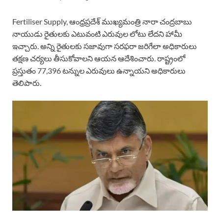
Fertiliser Supply, ఆంధ్రప్రదేశ్ ముఖ్యమంత్రి నారా చంద్రబాబు
నాయుడు రైతులకు ఎటువంటి ఎరువుల లోటు లేదని హామీ
ఇచ్చారు. అన్ని రైతులకు సజావుగా సరఫరా జరిగేలా అధికారులు
తక్షణ చర్యలు తీసుకోవాలని ఆయన ఆదేశించారు. రాష్ట్రంలో
ప్రస్తుతం 77,396 టన్నుల ఎరువులు ఉన్నాయని అధికారులు
తెలిపారు.