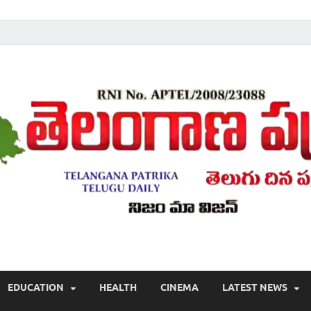
Telugu ,Latest Telangana News, Rajanna Sircilla News, Telangana Break
EDUCATION
HEALTH
CINEMA
LATEST NEWS
వార్తలు , తెలుగు వార్తలు , బ్రేకింగ్ న్యూస్ తెలుగులో , తెలంగాణ లో తాజా అప్‌డేట్