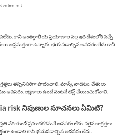
dvertisement
చూపలేదు. కానీ అంతర్జాతీయ ప్రయాణాల వల్ల ఇది దేశంలోకి వచ్చే
ారులు అప్రమత్తంగా ఉన్నారు. భయపడాల్సిన అవసరం లేదు కానీ
్రత్తలు తప్పనిసరిగా పాటించాలి. మాస్క్ వాడటం, చేతులు
ండటం అవసరం. లక్షణాలు ఉంటే వెంటనే టెస్ట్ చేయించుకోవాలి.
ia risk నిపుణుల సూచనలు ఏమిటి?
 ప్రతి వేరియంట్ ప్రమాదకరమనే అవసరం లేదు. సరైన జాగ్రత్తలు
ప్రమత్తంగా ఉండాలి కానీ భయపడాల్సిన అవసరం లేదు.