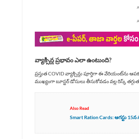
A
A
వ్యాక్సిన్ల ప్రభావం ఎలా ఉంటుంది?
ప్రస్తుత COVID వ్యాక్సిన్లు పూర్తిగా ఈ వేరియంట్‌ను
ముఖ్యంగా బూస్టర్ డోసులు తీసుకోవడం వల్ల రిస్క్ తగ్గుత
Also Read
Smart Ration Cards: ఆగస్టు 15న స్మా