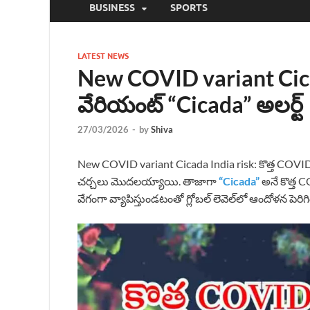
BUSINESS
SPORTS
LATEST NEWS
New COVID variant Cicad
వేరియంట్ “Cicada” అలర్ట్
27/03/2026
-
by
Shiva
New COVID variant Cicada India risk: కొత్త COVID 
చర్చలు మొదలయ్యాయి. తాజాగా
“Cicada”
అనే కొత్త 
వేగంగా వ్యాపిస్తుండటంతో గ్లోబల్ లెవెల్‌లో ఆందోళన పెరి