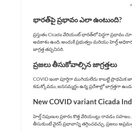
A
భారత్‌పై ప్రభావం ఎలా ఉంటుంది?
ప్రస్తుతం Cicada వేరియంట్ భారత్‌లో పెద్దగా ప్రభావం 
అవకాశం ఉంది. అందుకే ప్రభుత్వం మరియు హెల్త్ అధిక
జాగ్రత్త తప్పనిసరి.
ప్రజలు తీసుకోవాల్సిన జాగ్రత్తలు
COVID ఇంకా పూర్తిగా ముగియలేదు కాబట్టి ప్రాథమిక జాగ
కడుక్కోవడం, జనసమ్మర్దం ఉన్న ప్రదేశాల్లో జాగ్రత్తగా ఉ
New COVID variant Cicada Ind
హెల్త్ నిపుణుల ప్రకారం కొత్త వేరియంట్లు రావడం సహజం.
తీసుకుంటే వైరస్ ప్రభావాన్ని తగ్గించవచ్చు. ప్రజలు అ