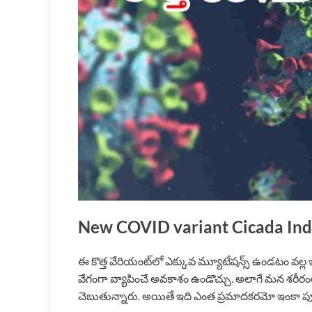
New COVID variant Cicada India
ఈ కొత్త వేరియంట్‌లో ఎక్కువ మ్యూటేషన్స్ ఉండటం వల్ల ఇద
వేగంగా వ్యాపించే అవకాశం ఉండొచ్చు. అలాగే మన శరీర
చెబుతున్నారు. అయితే ఇది ఎంత ప్రమాదకరమో ఇంకా పూర్త