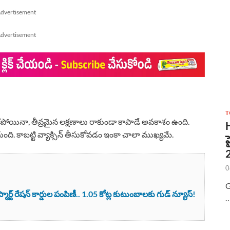
dvertisement
dvertisement
T
 ఆపకపోయినా, తీవ్రమైన లక్షణాలు రాకుండా కాపాడే అవకాశం ఉంది.
ుంది. కాబట్టి వ్యాక్సిన్ తీసుకోవడం ఇంకా చాలా ముఖ్యమే.
0
G
ర్ట్ రేషన్ కార్డుల పంపిణీ.. 1.05 కోట్ల కుటుంబాలకు గుడ్ న్యూస్!