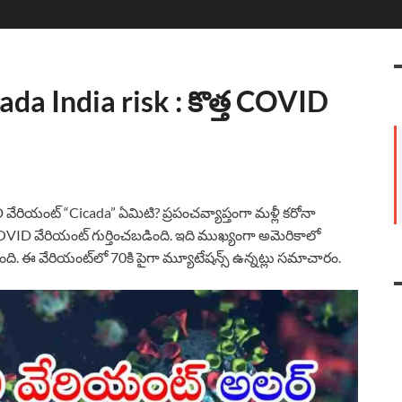
a India risk : కొత్త COVID
వేరియంట్ “Cicada” ఏమిటి? ప్రపంచవ్యాప్తంగా మళ్లీ కరోనా
COVID వేరియంట్ గుర్తించబడింది. ఇది ముఖ్యంగా అమెరికాలో
గింది. ఈ వేరియంట్‌లో 70కి పైగా మ్యూటేషన్స్ ఉన్నట్లు సమాచారం.