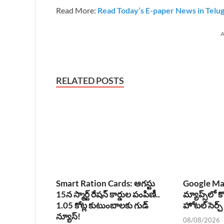
Read More:
Read Today’s E-paper News in Telu
A
RELATED POSTS
Smart Ration Cards: ఆగస్టు
Google Ma
15న స్మార్ట్ రేషన్ కార్డుల పంపిణీ..
మ్యాప్స్‌లో క
1.05 కోట్ల కుటుంబాలకు గుడ్
హోటల్ సెర్చ
న్యూస్!
08/08/2026