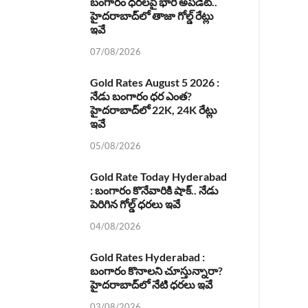
బంగారం ధరలపై భారీ అప్‌డేట్..
హైదరాబాద్‌లో తాజా గోల్డ్ రేట్లు
ఇవే
07/08/2026
Gold Rates August 5 2026 :
నేడు బంగారం ధర ఎంత?
హైదరాబాద్‌లో 22K, 24K రేట్లు
ఇవే
05/08/2026
Gold Rate Today Hyderabad
: బంగారం కొనేవారికి షాక్.. నేడు
పెరిగిన గోల్డ్ ధరలు ఇవే
04/08/2026
Gold Rates Hyderabad :
బంగారం కొనాలని చూస్తున్నారా?
హైదరాబాద్‌లో నేటి ధరలు ఇవే
03/08/2026