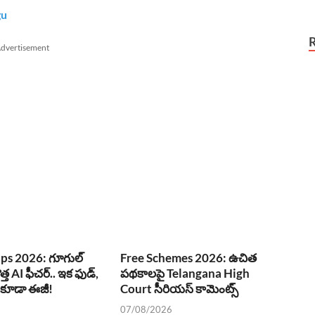
gu
dvertisement
ps 2026: గూగుల్
Free Schemes 2026: ఉచిత
ొత్త AI ఫీచర్.. ఇక ఫుడ్,
పథకాలపై Telangana High
్ కూడా ఈజీ!
Court సీరియస్ కామెంట్స్
07/08/2026