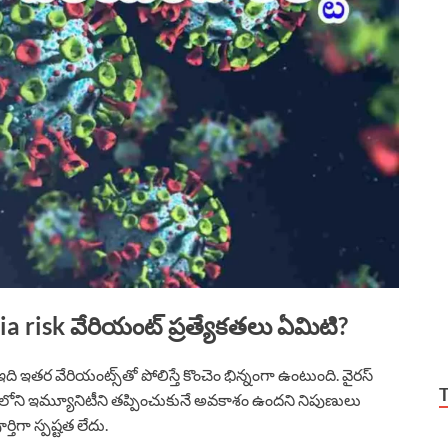
 risk వేరియంట్ ప్రత్యేకతలు ఏమిటి?
ి ఇతర వేరియంట్స్‌తో పోలిస్తే కొంచెం భిన్నంగా ఉంటుంది. వైరస్
ంలోని ఇమ్యూనిటీని తప్పించుకునే అవకాశం ఉందని నిపుణులు
ిగా స్పష్టత లేదు.