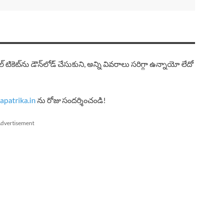
ికెట్‌ను డౌన్‌లోడ్ చేసుకుని, అన్ని వివరాలు సరిగ్గా ఉన్నాయో లేదో
patrika.in
ను రోజు సందర్శించండి!
dvertisement