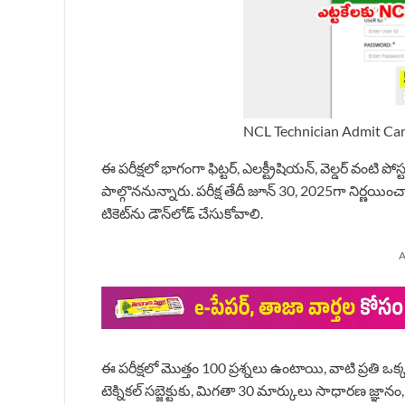
NCL Technician Admit Ca
ఈ పరీక్షలో భాగంగా ఫిట్టర్, ఎలక్ట్రీషియన్, వెల్డర్ వంటి 
పాల్గొననున్నారు. పరీక్ష తేదీ జూన్ 30, 2025గా నిర్ణయ
టికెట్‌ను డౌన్‌లోడ్ చేసుకోవాలి.
A
ఈ పరీక్షలో మొత్తం 100 ప్రశ్నలు ఉంటాయి, వాటి ప్రతి
టెక్నికల్ సబ్జెక్టుకు, మిగతా 30 మార్కులు సాధారణ జ్ఞాన