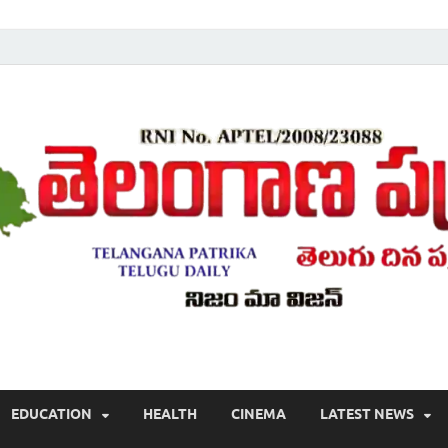
Telugu ,Latest Telangana News, Rajanna Sircilla News, Telangana Break
EDUCATION
HEALTH
CINEMA
LATEST NEWS
వార్తలు , తెలుగు వార్తలు , బ్రేకింగ్ న్యూస్ తెలుగులో , తెలంగాణ లో తాజా అప్‌డేట్