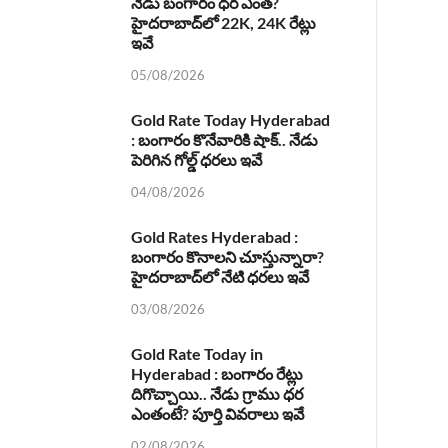
నేడు బంగారం ధర ఎంత?
హైదరాబాద్‌లో 22K, 24K రేట్లు
ఇవే
05/08/2026
Gold Rate Today Hyderabad
: బంగారం కొనేవారికి షాక్.. నేడు
పెరిగిన గోల్డ్ ధరలు ఇవే
04/08/2026
Gold Rates Hyderabad :
బంగారం కొనాలని చూస్తున్నారా?
హైదరాబాద్‌లో నేటి ధరలు ఇవే
03/08/2026
Gold Rate Today in
Hyderabad : బంగారం రేట్లు
దిగొచ్చాయి.. నేడు గ్రాము ధర
ఎంతంటే? పూర్తి వివరాలు ఇవే
02/08/2026