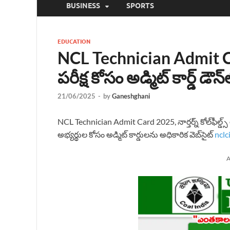
BUSINESS
SPORTS
EDUCATION
NCL Technician Admit 
పరీక్ష కోసం అడ్మిట్ కార్డ్ డౌ
21/06/2025
-
by
Ganeshghani
NCL Technician Admit Card 2025, నార్తర్న్ కోల్‌ఫీల్డ్స
అభ్యర్థుల కోసం అడ్మిట్ కార్డులను అధికారిక వెబ్‌సైట్
nclci
A