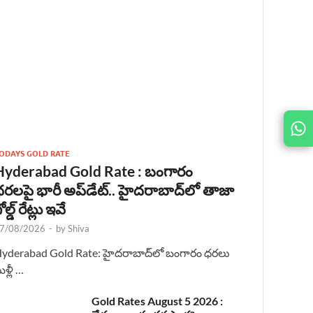
JOIN
US ON
ODAYS GOLD RATE
Hyderabad Gold Rate : బంగారం
రలపై భారీ అప్‌డేట్.. హైదరాబాద్‌లో తాజా
ోల్డ్ రేట్లు ఇవే
7/08/2026
-
by
Shiva
yderabad Gold Rate: హైదరాబాద్‌లో బంగారం ధరలు
ళ్లీ …
Gold Rates August 5 2026 :