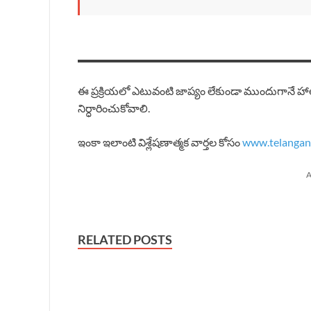
ఈ ప్రక్రియలో ఎటువంటి జాప్యం లేకుండా ముందుగానే హాల్ ట
నిర్ధారించుకోవాలి.
ఇంకా ఇలాంటి విశ్లేషణాత్మక వార్తల కోసం
www.telangana
A
RELATED POSTS