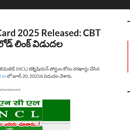
Card 2025 Released: CBT
న్‌లోడ్ లింక్ విడుదల
్ లిమిటెడ్ (NCL) టెక్నిషియన్ పోస్టుల కోసం దరఖాస్తు చేసిన
l.in
లో జూన్ 20, 2025న విడుదల చేశారు.
dvertisement