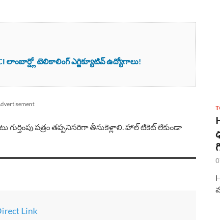
ాంబార్డ్లో టెలికాలింగ్ ఎగ్జిక్యూటివ్ ఉద్యోగాలు!
dvertisement
T
 గుర్తింపు పత్రం తప్పనిసరిగా తీసుకెళ్లాలి. హాల్ టికెట్ లేకుండా
ధ
గ
0
H
మ
irect Link