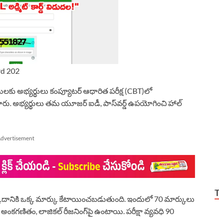
rd 202
పోస్టులకు అభ్యర్థులు కంప్యూటర్ ఆధారిత పరీక్ష (CBT)లో
ించారు. అభ్యర్థులు తమ యూజర్ ఐడీ, పాస్‌వర్డ్ ఉపయోగించి హాల్
dvertisement
 ఒక్కదానికి ఒక్క మార్కు కేటాయించబడుతుంది. ఇందులో 70 మార్కులు
ం, అంకగణితం, లాజికల్ రీజనింగ్‌పై ఉంటాయి. పరీక్షా వ్యవధి 90