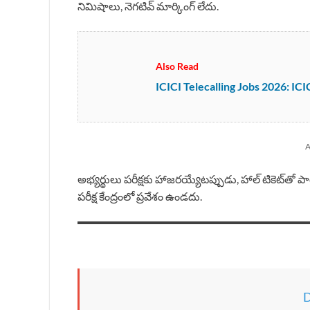
నిమిషాలు, నెగటివ్ మార్కింగ్ లేదు.
Also Read
ICICI Telecalling Jobs 2026: ICICI ల
A
అభ్యర్థులు పరీక్షకు హాజరయ్యేటప్పుడు, హాల్ టికెట్‌తో పాటు
పరీక్ష కేంద్రంలో ప్రవేశం ఉండదు.
D