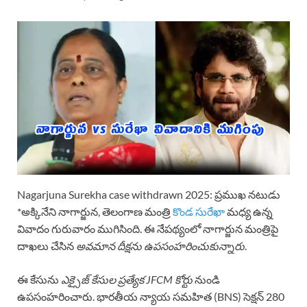
Nagarjuna Surekha case withdrawn 2025: ప్రముఖ నటుడు
*అక్కినేని నాగార్జున, తెలంగాణ మంత్రి
కొండ సురేఖా
మధ్య ఉన్న
వివాదం గురువారం ముగిసింది. ఈ నేపథ్యంలో నాగార్జున మంత్రిపై
దాఖలు చేసిన
అవమాన దీక్షను ఉపసంహరించుకున్నారు
.
ఈ కేసును
ఎక్సైజ్ కేసుల ప్రత్యేక JFCM కోర్టు
నుండి
ఉపసంహరించారు. భారతీయ న్యాయ సమహిత (BNS) సెక్షన్ 280