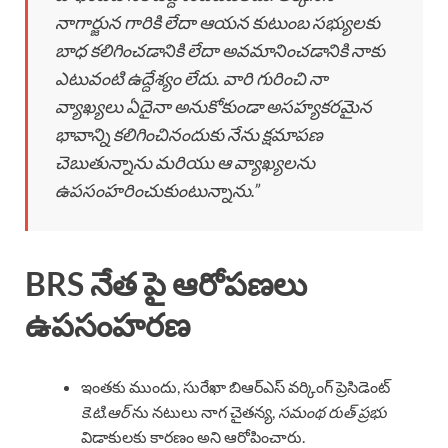
నాగార్జున గారికి లేదా ఆయన కుటుంబ సభ్యులకు
బాధ కలిగించడానికి లేదా అవమానించడానికి నాకు
ఎటువంటి ఉద్దేశ్యం లేదు. వారి గురించి నా
వ్యాఖ్యలు ఏదైనా అనుకోకుండా అసహ్యకరమైన
భావాన్ని కలిగించినందుకు నేను క్షమాపణ
చెబుతున్నాను మరియు ఆ వ్యాఖ్యలను
ఉపసంహరించుకుంటున్నాను.”
BRS నేత పై ఆరోపణలు
ఉపసంహరణ
ఇంతకు ముందు, సురేఖా బిఆర్ఎస్ వర్కింగ్ ప్రెసిడెంట్
కె.టి.ఆర్
ను నటులు నాగ చైతన్య,
సమంథ రుత్ ప్రభు
విడాకులకు కారణం అని ఆరోపించారు.