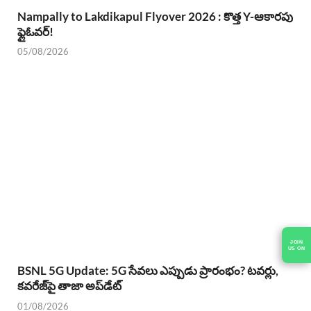
Nampally to Lakdikapul Flyover 2026 : కొత్త Y-ఆకారపు
ఫ్లైఓవర్!
05/08/2026
JOIN
US ON
BSNL 5G Update: 5G సేవలు ఎప్పుడు ప్రారంభం? టవర్లు,
కవరేజ్‌పై తాజా అప్‌డేట్
01/08/2026