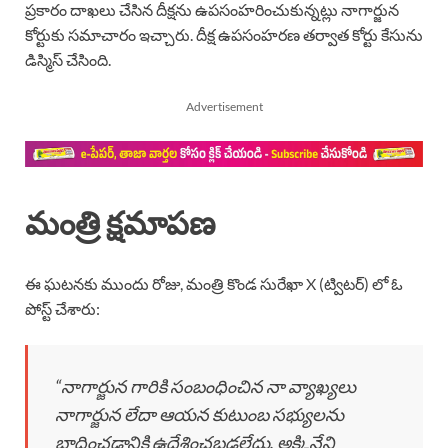
ప్రకారం దాఖలు చేసిన దీక్షను ఉపసంహరించుకున్నట్లు నాగార్జున
కోర్టుకు సమాచారం ఇచ్చారు. దీక్ష ఉపసంహరణ తర్వాత కోర్టు కేసును
డిస్మిస్ చేసింది.
Advertisement
మంత్రి క్షమాపణ
ఈ ఘటనకు ముందు రోజు, మంత్రి కొండ సురేఖా X (ట్విటర్) లో ఓ
పోస్ట్ చేశారు:
“నాగార్జున గారికి సంబంధించిన నా వ్యాఖ్యలు
నాగార్జున లేదా ఆయన కుటుంబ సభ్యులను
బాధించడానికి ఉద్దేశించబడలేదు. అక్కినేని