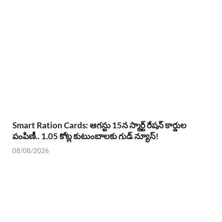
Smart Ration Cards: ఆగస్టు 15న స్మార్ట్ రేషన్ కార్డుల
పంపిణీ.. 1.05 కోట్ల కుటుంబాలకు గుడ్ న్యూస్!
08/08/2026