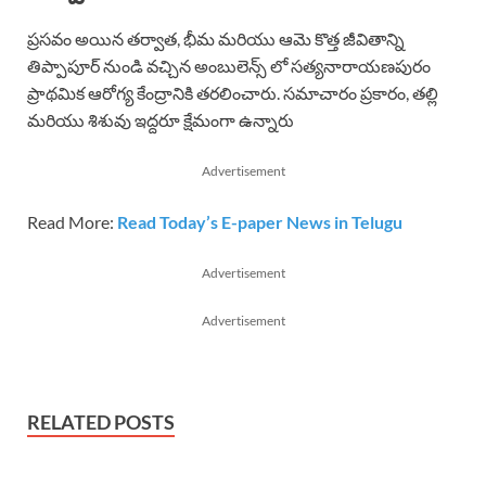
ప్రసవం అయిన తర్వాత, భీమ మరియు ఆమె కొత్త జీవితాన్ని
తిప్పాపూర్ నుండి వచ్చిన అంబులెన్స్ లో సత్యనారాయణపురం
ప్రాథమిక ఆరోగ్య కేంద్రానికి తరలించారు. సమాచారం ప్రకారం, తల్లి
మరియు శిశువు ఇద్దరూ క్షేమంగా ఉన్నారు
Advertisement
Read More:
Read Today’s E-paper News in Telugu
Advertisement
Advertisement
RELATED POSTS