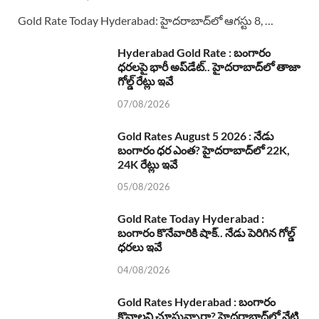
Gold Rate Today Hyderabad: హైదరాబాద్‌లో ఆగస్టు 8, …
Hyderabad Gold Rate : బంగారం
ధరలపై భారీ అప్‌డేట్.. హైదరాబాద్‌లో తాజా
గోల్డ్ రేట్లు ఇవే
07/08/2026
Gold Rates August 5 2026 : నేడు
బంగారం ధర ఎంత? హైదరాబాద్‌లో 22K,
24K రేట్లు ఇవే
05/08/2026
Gold Rate Today Hyderabad :
బంగారం కొనేవారికి షాక్.. నేడు పెరిగిన గోల్డ్
ధరలు ఇవే
04/08/2026
Gold Rates Hyderabad : బంగారం
కొనాలని చూస్తున్నారా? హైదరాబాద్‌లో నేటి