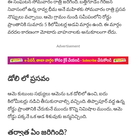
ఈ సంఘటన సోమవారం రాత్రి జరిగింది. బత్తిగూడెం గిరిజన
నివాసంలో ఉన్న రావ్వ భీమ అనే మహిళకు సోమవారం రాత్రి ప్రసవ
నొప్పులు వచ్చాయి. ఆమె గ్రామం నుండి సమీపంలోని రోడ్డు
ప్రాంతానికి సుమారు 5 కిలోమీటర్ల అడవి మార్గం ఉంది. ఈ మార్గం
వరదల కారణంగా మోటారు వాహనాలకు అనుకూలంగా లేదు.
Advertisement
డోలి లో ప్రసవం
ఆమె కుటుంబ సభ్యులు ఆమెను ఒక డోలిలో ఉంచి, ఐదు
కిలోమీటర్లు నడిచి తీసుకురావాల్సి వచ్చింది. తిప్పాపూర్ వద్ద ఉన్న
రోడ్డు ప్రాంతానికి చేరుకునే ముందు కొన్ని నిమిషాల ముందు, ఆమె
రోడ్డు పక్కనే ఒక ఆడ శిశువుకు జన్మనిచ్చింది.
తర్వాత ఏం జరిగింది?