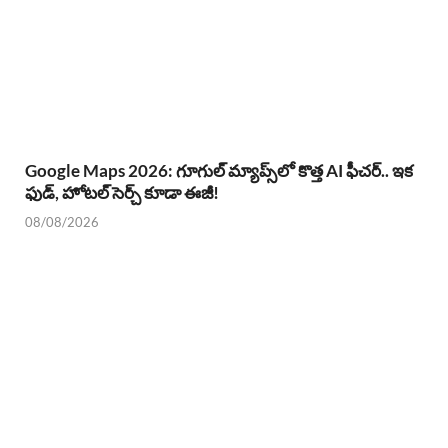
Google Maps 2026: గూగుల్ మ్యాప్స్‌లో కొత్త AI ఫీచర్.. ఇక
ఫుడ్, హోటల్ సెర్చ్ కూడా ఈజీ!
08/08/2026