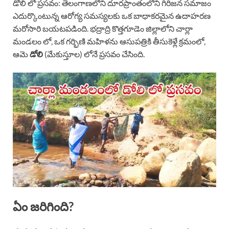
డోలి లో ప్రసవం: తెలంగాణలోని దూరప్రాంతంలోని గిరిజన సమాజం
ఎదుర్కొంటున్న ఆరోగ్య సమస్యలకు ఒక బాధాకరమైన ఉదాహరణ
మరోసారి బయటపడింది. భద్రాద్రి కొత్తగూడెం జిల్లాలోని చార్లా
మండలం లో, ఒక గర్భిణి మహిళను ఆసుపత్రికి తీసుకెళ్లే క్రమంలో,
ఆమె
డోలి
(మేకుస్తూల) లోనే ప్రసవం చేసింది.
ఏం జరిగింది?