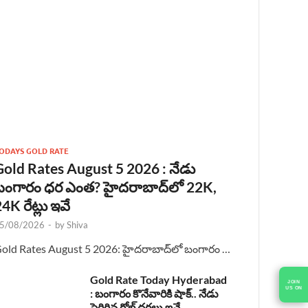
ODAYS GOLD RATE
Gold Rates August 5 2026 : నేడు
బంగారం ధర ఎంత? హైదరాబాద్‌లో 22K,
4K రేట్లు ఇవే
5/08/2026
-
by
Shiva
old Rates August 5 2026: హైదరాబాద్‌లో బంగారం …
Gold Rate Today Hyderabad
JOIN
US ON
: బంగారం కొనేవారికి షాక్.. నేడు
పెరిగిన గోల్డ్ ధరలు ఇవే