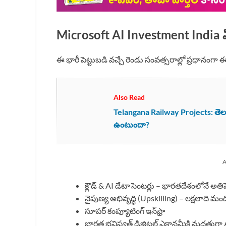
Microsoft AI Investment India ఏ రంగాల
ఈ భారీ పెట్టుబడి వచ్చే రెండు సంవత్సరాల్లో ప్రధానంగా 
Also Read
Telangana Railway Projects: తెలంగాణ
ఉంటుందా?
A
క్లౌడ్ & AI డేటా సెంటర్లు – భారతదేశంలోనే అతిపెద్
నైపుణ్య అభివృద్ధి (Upskilling) – లక్షలాది మంది
సూపర్ కంప్యూటింగ్ ఇన్‌ఫ్రా
భారత భవిష్యత్ డిజిటల్ ఎకానమీకి మద్దతుగా A