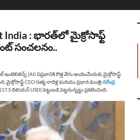
dia : భారత్‌లో మైక్రోసాఫ్ట్
్‌మెంట్ సంచలనం..
టెలిజెన్స్ (AI) విప్లవానికి కొత్త వేగం అందించేందుకు మైక్రోసాఫ్ట్
ది. మైక్రోసాఫ్ట్ CEO సత్య నాదెళ్ల మరియు ప్రధాన మంత్రి
నరేంద్ర
(17.5 బిలియన్ USD) పెట్టుబడి పెట్టనున్నట్టు ప్రకటించింది.