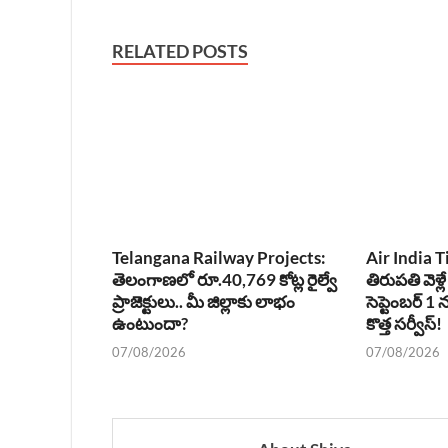
RELATED POSTS
Telangana Railway Projects:
Air India T
తెలంగాణలో రూ.40,769 కోట్ల రైల్వే
తిరుపతి వెళ్లే
ప్రాజెక్టులు.. మీ జిల్లాకు లాభం
సెప్టెంబర్ 
ఉంటుందా?
కొత్త సర్వీస్!
07/08/2026
07/08/2026