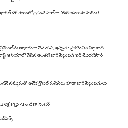
ాగానే భారత్ టెక్ రంగంలో ప్రపంచ హబ్‌గా ఎదిగే అవకాశం మరింత
ట్‌మెంట్‌ను ఆధారంగా చేసుకుని, ఇప్పుడు ప్రకటించిన పెట్టుబడి
ోసాఫ్ట్ ఆసియాలో చేసిన అంతటి భారీ పెట్టుబడి ఇది మొదటిసారి.
ుతుందనే నమ్మకంతో అనేక గ్లోబల్ కంపెనీలు కూడా భారీ పెట్టుబడులు
క్ష కోట్లు AI & డేటా సెంటర్
ట్‌వర్క్