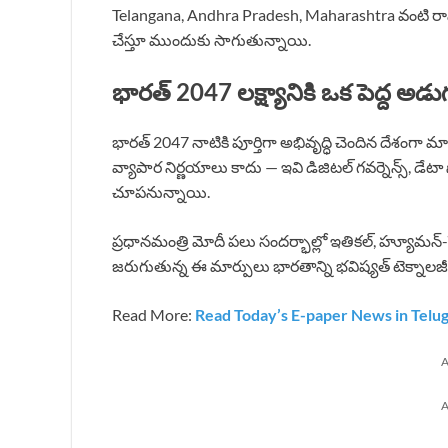
Telangana, Andhra Pradesh, Maharashtra వంటి రాష్ట్రాల
చేస్తూ ముందుకు సాగుతున్నాయి.
భారత్ 2047 లక్ష్యానికి ఒక పెద్ద అడు
భారత్ 2047 నాటికి పూర్తిగా అభివృద్ధి చెందిన దేశంగా మార
వ్యాపార నిర్ణయాలు కాదు — ఇవి డిజిటల్ గవర్నెన్స్, డే
చూపనున్నాయి.
ప్రధానమంత్రి మోదీ పలు సందర్భాల్లో ఇతికల్, హ్యూమన్-సెంట్
జరుగుతున్న ఈ మార్పులు భారతాన్ని భవిష్యత్ టెక్నాలజీ
Read More:
Read Today’s E-paper News in Telu
A
A