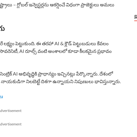
ు – గ్లోబల్ ఇన్వెస్టర్లను ఆకర్షించే విధంగా ప్రాజెక్టులు అమలు
గు
ే లక్ష్యం పెట్టుకుంది. ఈ తరహా AI & క్లౌడ్ పెట్టుబడులు కేవలం
టా సొవరెనిటీ, AI రూల్స్ వంటి అంశాలలో కూడా కీలకమైన ప్రభావం
రిక్ AI అభివృద్ధికి ప్రాధాన్యం ఇచ్చినట్లు పేర్కొన్నారు. దేశంలో
 నాయకుడిగా నిలబెట్టే దిశగా ఉన్నాయని నిపుణులు భావిస్తున్నారు.
gu
dvertisement
dvertisement