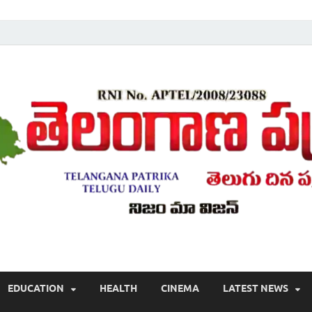
Telugu ,Latest Telangana News, Rajanna Sircilla News, Telangana Break
EDUCATION
HEALTH
CINEMA
LATEST NEWS
వార్తలు , తెలుగు వార్తలు , బ్రేకింగ్ న్యూస్ తెలుగులో , తెలంగాణ లో తాజా అప్‌డేట్