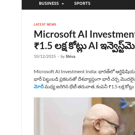
BUSINESS
SPORTS
LATEST NEWS
Microsoft AI Investment In
₹1.5 లక్ష కోట్లు AI ఇన్వెస్ట
10/12/2025
-
by
Shiva
Microsoft AI Investment India: భారత్‌లో ఆర్టిఫిషియల్ ఇం
భారీ పెట్టుబడి ప్రకటనతో దేశవ్యాప్తంగా భారీ చర్చ మొదలైం
మోదీ
మధ్య జరిగిన భేటీ తరువాత, కంపెనీ ₹1.5 లక్ష కోట్లు 