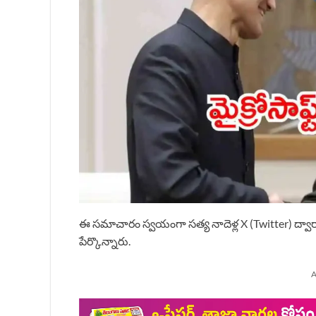
ఈ సమాచారం స్వయంగా సత్య నాదెళ్ల X (Twitter) ద్వారా వ
పేర్కొన్నారు.
A