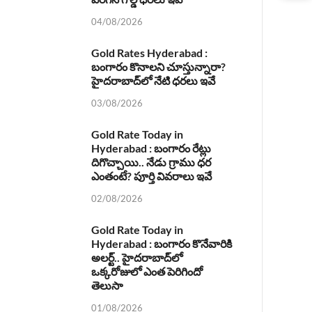
04/08/2026
Gold Rates Hyderabad :
బంగారం కొనాలని చూస్తున్నారా?
హైదరాబాద్‌లో నేటి ధరలు ఇవే
03/08/2026
Gold Rate Today in
Hyderabad : బంగారం రేట్లు
దిగొచ్చాయి.. నేడు గ్రాము ధర
ఎంతంటే? పూర్తి వివరాలు ఇవే
02/08/2026
Gold Rate Today in
Hyderabad : బంగారం కొనేవారికి
అలర్ట్.. హైదరాబాద్‌లో
ఒక్కరోజులో ఎంత పెరిగిందో
తెలుసా
01/08/2026