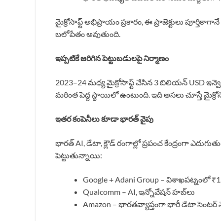
మైక్రోసాఫ్ట్ అభిప్రాయం ప్రకారం, ఈ ప్రాజెక్టులు పూర్తిక
బలోపేతం అవుతుంది.
ఇప్పటికే జరిగిన పెట్టుబడులపై నిర్మాణం
2023–24 మధ్య మైక్రోసాఫ్ట్ చేసిన 3 బిలియన్ USD ఇన్వెస్
మరింత పెద్ద స్థాయిలో ఉంటుంది. ఇది అసలు చూస్తే మైక్ర
ఇతర కంపెనీలు కూడా భారత్ వైపు
భారత్ AI, డేటా, క్లౌడ్ రంగాల్లో ప్రపంచ కేంద్రంగా ఎదుగ
పెట్టుతున్నాయి:
Google + Adani Group – విశాఖపట్నంలో ₹1.2 ల
Qualcomm – AI, ఇన్నోవేషన్ హబ్‌లు
Amazon – భారతవ్యాప్తంగా భారీ డేటా సెంటర్ నె