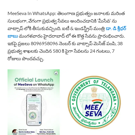
MeeSeva In WhatsApp: తెలంగాణ ప్రభుత్వం జనాలకు మరింత
సులభంగా, వేగంగా ప్రభుత్వ సేవలు అందించడానికి ‘మీసేవ’ ను
వాట్సాప్ లోకి తీసుకువచ్చింది. ఐటీ & ఇండస్ట్రీస్ మంత్రి
డా. డి శ్రీధర్
బాబు
మంగళవారం హైదరాబాద్ లో ఈ కొత్త సేవను ప్రారంభించారు.
ఇకపై ప్రజలు 8096958096 నెంబర్ కు వాట్సాప్ మెసేజ్ పంపి, 38
ప్రభుత్వ శాఖలకు చెందిన 580 కి పైగా సేవలను 24 గంటలు, 7
రోజులు పొందవచ్చు.