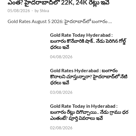
ఎంత? హైదరాబాద్‌లో 22K, 24K రేట్లు ఇవే
05/08/2026
-
by
Shiva
Gold Rates August 5 2026: హైదరాబాద్‌లో బంగారం …
Gold Rate Today Hyderabad :
బంగారం కొనేవారికి షాక్.. నేడు పెరిగిన గోల్డ్
ధరలు ఇవే
04/08/2026
Gold Rates Hyderabad : బంగారం
కొనాలని చూస్తున్నారా? హైదరాబాద్‌లో నేటి
ధరలు ఇవే
03/08/2026
Gold Rate Today in Hyderabad :
బంగారం రేట్లు దిగొచ్చాయి.. నేడు గ్రాము ధర
ఎంతంటే? పూర్తి వివరాలు ఇవే
02/08/2026