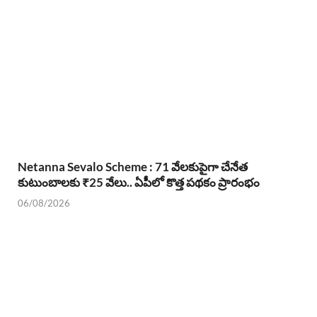
Netanna Sevalo Scheme : 71 వేలకుపైగా చేనేత
కుటుంబాలకు ₹25 వేలు.. ఏపీలో కొత్త పథకం ప్రారంభం
06/08/2026