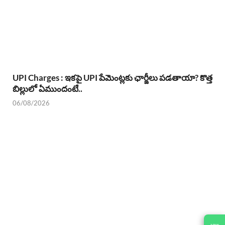
UPI Charges : ఇకపై UPI పేమెంట్లకు ఛార్జీలు పడతాయా? కొత్త
బిల్లులో ఏముందంటే..
06/08/2026