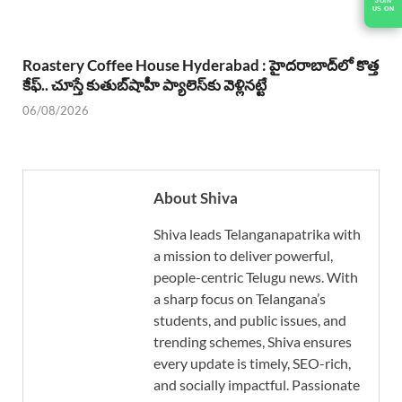
JOIN
US ON
Roastery Coffee House Hyderabad : హైదరాబాద్‌లో కొత్త
కేఫ్.. చూస్తే కుతుబ్‌షాహీ ప్యాలెస్‌కు వెళ్లినట్టే
06/08/2026
About Shiva
Shiva leads Telanganapatrika with
a mission to deliver powerful,
people-centric Telugu news. With
a sharp focus on Telangana’s
students, and public issues, and
trending schemes, Shiva ensures
every update is timely, SEO-rich,
and socially impactful. Passionate