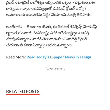
సైబర్ సెక్యూరిటీ లలో శిక్షణ ఇవ్వడానికి లక్ష్యంగా పెట్టుకుంది. ఈ
కార్యక్రమం ద్వారా, భవిష్యత్తులో డిజిటల్, గ్లోబల్ ఉద్యోగ
అవకాశాలకు యువతను సిద్ధం చేయాలని మంత్రి తెలిపారు.
అంతేకాదు — తెలంగాణ యొక్క ఈ డిజిటల్ గవర్నెన్స్ మోడల్‌పై
కర్ణాటక, గుజరాత్, మహారాష్ట్ర సహా అనేక రాష్ట్రాలు ఆసక్తి
చూపుతున్నాయి. వాటికి తెలంగాణ నుంచి నాలెడ్జ్ షేరింగ్
చేయడానికి కూడా ఏర్పాట్లు జరుగుతున్నాయి.
Read More:
Read Today’s E-paper News in Telugu
Advertisement
RELATED POSTS