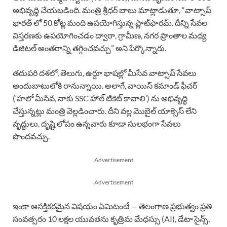
అభివృద్ధి చేయబడింది. మంత్రి శ్రీధర్ బాబు మాట్లాడుతూ, “వాట్సాప్
భారత్ లో 50 కోట్ల మంది ఉపయోగిస్తున్న ప్లాట్‌ఫారమ్. దీన్ని సేవల
విస్తరణకు ఉపయోగించడం ద్వారా, గ్రామీణ, నగర ప్రాంతాల మధ్య
డిజిటల్ అంతరాన్ని తగ్గించవచ్చు” అని పేర్కొన్నారు.
తదుపరి దశలో, తెలుగు, ఉర్దూ భాషల్లో మీసేవ వాట్సాప్ సేవలు
అందుబాటులోకి రానున్నాయి. అలాగే, వాయిస్ కమాండ్ ఫీచర్
(‘హలో మీసేవ, నాకు SSC హాల్ టికెట్ కావాలి’) ను అభివృద్ధి
చేస్తున్నట్లు మంత్రి వెల్లడించారు. దీని వల్ల మొబైల్ యాక్సెస్ లేని
వృద్ధులు, దృష్టి లోపం ఉన్నవారు కూడా సులభంగా సేవలు
పొందవచ్చు.
Advertisement
Advertisement
ఇంకా ఆసక్తికరమైన విషయం ఏమిటంటే — తెలంగాణ ప్రభుత్వం ప్రతి
సంవత్సరం 10 లక్షల యువతను కృత్రిమ మేధస్సు (AI), డేటా సైన్స్,