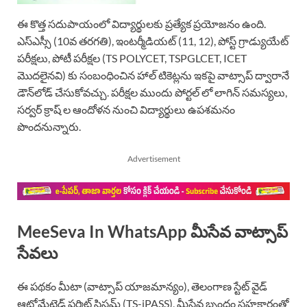
ఈ కొత్త సదుపాయంలో విద్యార్థులకు ప్రత్యేక ప్రయోజనం ఉంది.
ఎస్ఎస్సీ (10వ తరగతి), ఇంటర్మీడియట్ (11, 12), పోస్ట్ గ్రాడ్యుయేట్
పరీక్షలు, పోటీ పరీక్షల (TS POLYCET, TSPGLCET, ICET
మొదలైనవి) కు సంబంధించిన హాల్ టికెట్లను ఇకపై వాట్సాప్ ద్వారానే
డౌన్‌లోడ్ చేసుకోవచ్చు. పరీక్షల ముందు పోర్టల్ లో లాగిన్ సమస్యలు,
సర్వర్ క్రాష్ ల ఆందోళన నుంచి విద్యార్థులు ఉపశమనం
పొందనున్నారు.
Advertisement
MeeSeva In WhatsApp మీసేవ వాట్సాప్
సేవలు
ఈ పథకం మీటా (వాట్సాప్ యాజమాన్యం), తెలంగాణ స్టేట్ వైడ్
ఆటోమేటెడ్ పర్మిట్ సిస్టమ్ (TS-iPASS), మీసేవ బృందం సహకారంతో