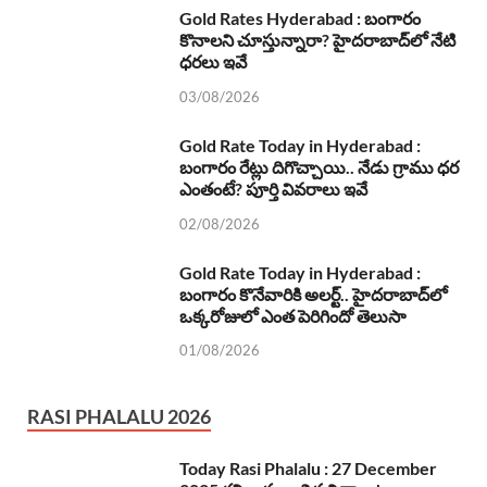
Gold Rates Hyderabad : బంగారం
కొనాలని చూస్తున్నారా? హైదరాబాద్‌లో నేటి
ధరలు ఇవే
03/08/2026
Gold Rate Today in Hyderabad :
బంగారం రేట్లు దిగొచ్చాయి.. నేడు గ్రాము ధర
ఎంతంటే? పూర్తి వివరాలు ఇవే
02/08/2026
Gold Rate Today in Hyderabad :
బంగారం కొనేవారికి అలర్ట్.. హైదరాబాద్‌లో
ఒక్కరోజులో ఎంత పెరిగిందో తెలుసా
01/08/2026
RASI PHALALU 2026
Today Rasi Phalalu : 27 December