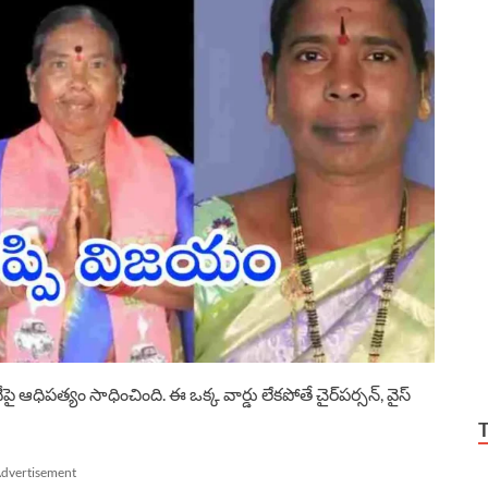
పై ఆధిపత్యం సాధించింది. ఈ ఒక్క వార్డు లేకపోతే చైర్‌పర్సన్, వైస్
dvertisement