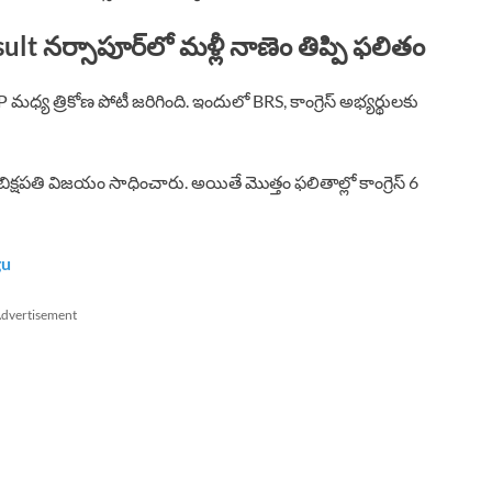
 నర్సాపూర్‌లో మళ్లీ నాణెం తిప్పి ఫలితం
P మధ్య త్రికోణ పోటీ జరిగింది. ఇందులో BRS, కాంగ్రెస్ అభ్యర్థులకు
 బిక్షపతి విజయం సాధించారు. అయితే మొత్తం ఫలితాల్లో కాంగ్రెస్ 6
gu
dvertisement