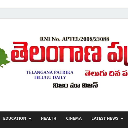
Telugu ,Latest Telangana News, Rajanna Sircilla News, Telangana Break
EDUCATION
HEALTH
CINEMA
LATEST NEWS
వార్తలు , తెలుగు వార్తలు , బ్రేకింగ్ న్యూస్ తెలుగులో , తెలంగాణ లో తాజా అప్‌డేట్