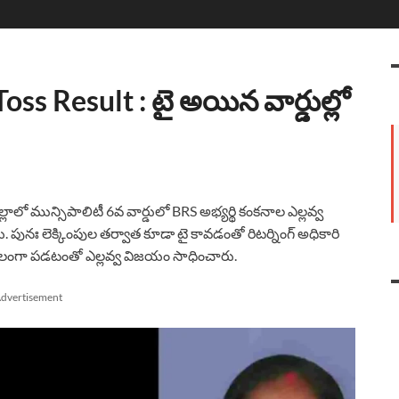
s Result : టై అయిన వార్డుల్లో
ల్లాలో మున్సిపాలిటీ 6వ వార్డులో BRS అభ్యర్థి కంకనాల ఎల్లవ్వ
ాయి. పునః లెక్కింపుల తర్వాత కూడా టై కావడంతో రిటర్నింగ్ అధికారి
కూలంగా పడటంతో ఎల్లవ్వ విజయం సాధించారు.
dvertisement