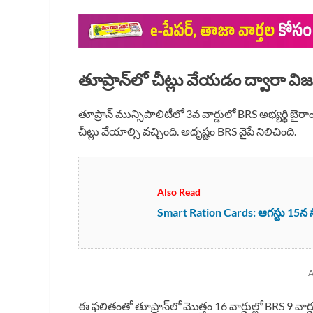
తూప్రాన్‌లో చీట్లు వేయడం ద్వారా 
తూప్రాన్ మున్సిపాలిటీలో 3వ వార్డులో BRS అభ్యర్థి బైర
చీట్లు వేయాల్సి వచ్చింది. అదృష్టం BRS వైపే నిలిచింది.
Also Read
Smart Ration Cards: ఆగస్టు 15న స్మా
A
ఈ ఫలితంతో తూప్రాన్‌లో మొత్తం 16 వార్డుల్లో BRS 9 వార్డ