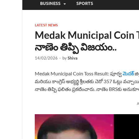
BUSINESS
SPORTS
LATEST NEWS
Medak Municipal Coin Tos
నాణెం తిప్పి విజయం..
14/02/2026
-
by
Shiva
Medak Municipal Coin Toss Result: పూర్వ
మెదక్
జి
మరియు కాంగ్రెస్ అభ్యర్థి శ్రీలతకు చెరో 357 ఓట్లు వచ్చ
నాణెం తిప్పి ఫలితం ప్రకటించారు. నాణెం BRSకు అను
A