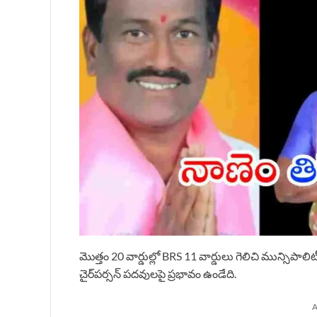
మొత్తం 20 వార్డుల్లో BRS 11 వార్డులు గెలిచి మున్సిపాలిటీ
చైర్‌పర్సన్ పదవులపై ప్రభావం ఉండేది.
A