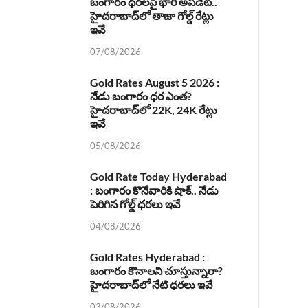
బంగారం ధరలపై భారీ అప్‌డేట్..
హైదరాబాద్‌లో తాజా గోల్డ్ రేట్లు
ఇవే
07/08/2026
Gold Rates August 5 2026 :
నేడు బంగారం ధర ఎంత?
హైదరాబాద్‌లో 22K, 24K రేట్లు
ఇవే
05/08/2026
Gold Rate Today Hyderabad
: బంగారం కొనేవారికి షాక్.. నేడు
పెరిగిన గోల్డ్ ధరలు ఇవే
04/08/2026
Gold Rates Hyderabad :
బంగారం కొనాలని చూస్తున్నారా?
హైదరాబాద్‌లో నేటి ధరలు ఇవే
03/08/2026