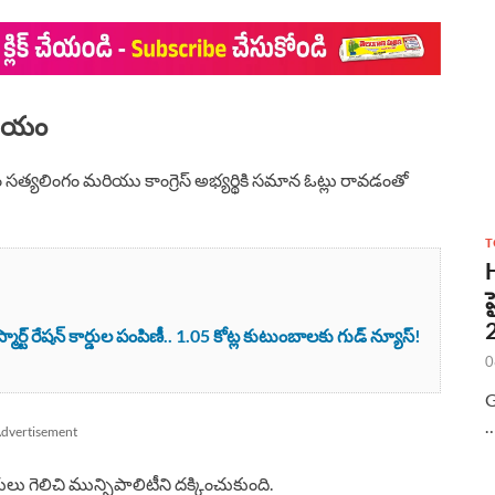
విజయం
ాం సత్యలింగం మరియు కాంగ్రెస్ అభ్యర్థికి సమాన ఓట్లు రావడంతో
T
ర్ట్ రేషన్ కార్డుల పంపిణీ.. 1.05 కోట్ల కుటుంబాలకు గుడ్ న్యూస్!
0
G
dvertisement
ులు గెలిచి మున్సిపాలిటీని దక్కించుకుంది.