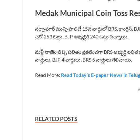
Medak Municipal Coin Toss Result
నర్సాపూర్ మున్సిపాలిటీ 15వ వార్డులో BRS, కాంగ్రెస్, BJ
చెరో 253 ఓట్లు, BJP అభ్యర్థికి 240 ఓట్లు వచ్చాయి.
మళ్లీ నాణెం తిప్పి ఫలితం ప్రకటించగా BRS అభ్యర్థి లలిత
వార్డులు, BJP 4 వార్డులు, BRS 5 వార్డులు గెలిచాయి.
Read More:
Read Today’s E-paper News in Telu
A
RELATED POSTS