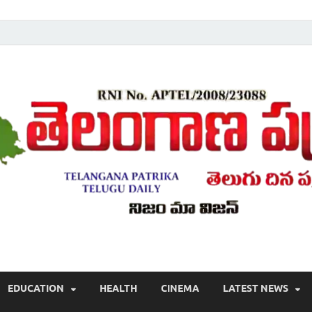
Telugu ,Latest Telangana News, Rajanna Sircilla News, Telangana Break
EDUCATION
HEALTH
CINEMA
LATEST NEWS
వార్తలు , తెలుగు వార్తలు , బ్రేకింగ్ న్యూస్ తెలుగులో , తెలంగాణ లో తాజా అప్‌డేట్