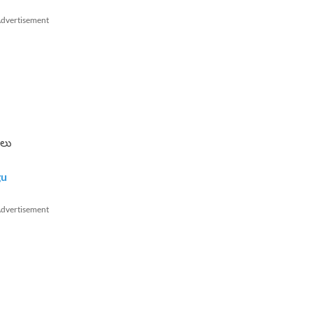
dvertisement
ాలు
gu
dvertisement