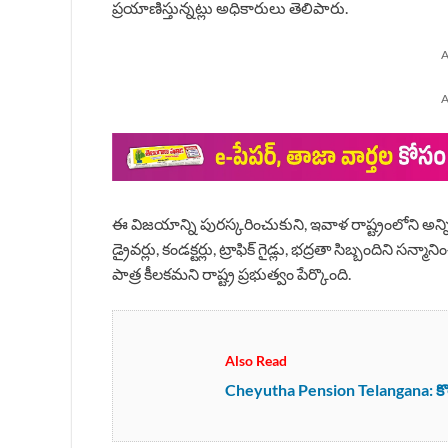
ప్రయాణిస్తున్నట్లు అధికారులు తెలిపారు.
A
A
ఈ విజయాన్ని పురస్కరించుకుని, ఇవాళ రాష్ట్రంలోని అన్న
డ్రైవర్లు, కండక్టర్లు, ట్రాఫిక్ గైడ్లు, భద్రతా సిబ్బంద
పాత్ర కీలకమని రాష్ట్ర ప్రభుత్వం పేర్కొంది.
Also Read
Cheyutha Pension Telangana: కొత్త ప