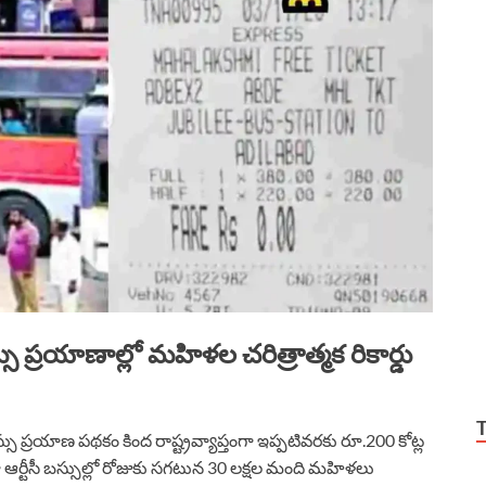
్రయాణాల్లో మహిళల చరిత్రాత్మక రికార్డు
సు ప్రయాణ పథకం కింద రాష్ట్రవ్యాప్తంగా ఇప్పటివరకు రూ.200 కోట్ల
ర్టీసీ బస్సుల్లో రోజుకు సగటున 30 లక్షల మంది మహిళలు