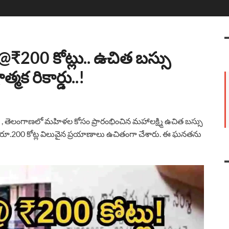
200 కోట్లు.. ఉచిత బస్సు
మక రికార్డు..!
, తెలంగాణలో మహిళల కోసం ప్రారంభించిన మహాలక్ష్మి ఉచిత బస్సు
లు రూ.200 కోట్ల విలువైన ప్రయాణాలు ఉచితంగా చేశారు. ఈ ఘనతను