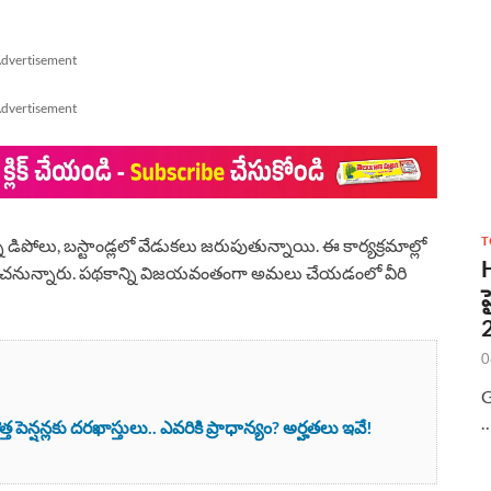
dvertisement
dvertisement
T
ి డిపోలు, బస్టాండ్లలో వేడుకలు జరుపుతున్నాయి. ఈ కార్యక్రమాల్లో
ిని సన్మానించనున్నారు. పథకాన్ని విజయవంతంగా అమలు చేయడంలో వీరి
0
G
ెన్షన్లకు దరఖాస్తులు.. ఎవరికి ప్రాధాన్యం? అర్హతలు ఇవే!