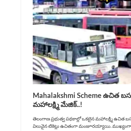
Mahalakshmi Scheme ఉచిత బస్సు ప
మహాలక్ష్మి మేజిక్..!
తెలంగాణ ప్రభుత్వ పథకాల్లో ఒకటైన మహాలక్ష్మి ఉచిత బస్
విలువైన టికెట్లు ఉచితంగా మంజూరయ్యాయి. ముఖ్యంగా ఆ