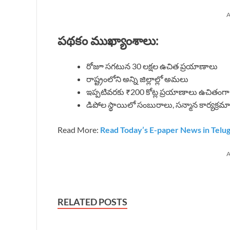
A
పథకం ముఖ్యాంశాలు:
రోజూ సగటున 30 లక్షల ఉచిత ప్రయాణాలు
రాష్ట్రంలోని అన్ని జిల్లాల్లో అమలు
ఇప్పటివరకు ₹200 కోట్ల ప్రయాణాలు ఉచితంగా
డిపోల స్థాయిలో సంబురాలు, సన్మాన కార్యక్రమ
Read More:
Read Today’s E-paper News in Telu
A
RELATED POSTS