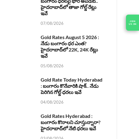
బంగారం ధరలపై భారీ అప్‌డేట్..
హైదరాబాద్‌లో తాజా గోల్డ్ రేట్లు
ఇవే
07/08/2026
JOIN
US ON
Gold Rates August 5 2026 :
నేడు బంగారం ధర ఎంత?
హైదరాబాద్‌లో 22K, 24K రేట్లు
ఇవే
05/08/2026
Gold Rate Today Hyderabad
: బంగారం కొనేవారికి షాక్.. నేడు
పెరిగిన గోల్డ్ ధరలు ఇవే
04/08/2026
Gold Rates Hyderabad :
బంగారం కొనాలని చూస్తున్నారా?
హైదరాబాద్‌లో నేటి ధరలు ఇవే
03/08/2026