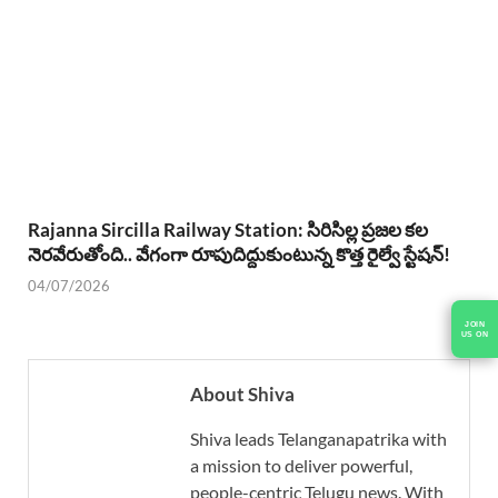
Rajanna Sircilla Railway Station: సిరిసిల్ల ప్రజల కల
నెరవేరుతోంది.. వేగంగా రూపుదిద్దుకుంటున్న కొత్త రైల్వే స్టేషన్!
04/07/2026
JOIN
US ON
About Shiva
Shiva leads Telanganapatrika with
a mission to deliver powerful,
people-centric Telugu news. With