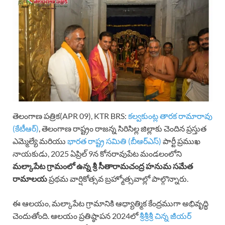
తెలంగాణ పత్రిక(APR 09), KTR BRS:
కల్వకుంట్ల తారక రామారావు
(కేటీఆర్)
, తెలంగాణ రాష్ట్రం రాజన్న సిరిసిల్ల జిల్లాకు చెందిన ప్రస్తుత
ఎమ్మెల్యే మరియు
భారత రాష్ట్ర సమితి (బీఆర్ఎస్)
పార్టీ ప్రముఖ
నాయకుడు, 2025 ఏప్రిల్ 9న కోనరావుపేట మండలంలోని
మల్కాపేట గ్రామంలో ఉన్న శ్రీ సీతారామచంద్ర హనుమ సమేత
రామాలయ
ప్రథమ వార్షికోత్సవ బ్రహ్మోత్సవాల్లో పాల్గొన్నారు.
ఈ ఆలయం, మల్కాపేట గ్రామానికి ఆధ్యాత్మిక కేంద్రముగా అభివృద్ధి
చెందుతోంది. ఆలయం ప్రతిష్ఠాపన 2024లో
శ్రీశ్రీశ్రీ చిన్న జీయర్