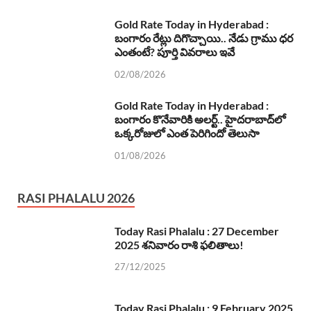
Gold Rate Today in Hyderabad :
బంగారం రేట్లు దిగొచ్చాయి.. నేడు గ్రాము ధర
ఎంతంటే? పూర్తి వివరాలు ఇవే
02/08/2026
Gold Rate Today in Hyderabad :
బంగారం కొనేవారికి అలర్ట్.. హైదరాబాద్‌లో
ఒక్కరోజులో ఎంత పెరిగిందో తెలుసా
01/08/2026
RASI PHALALU 2026
Today Rasi Phalalu : 27 December
2025 శనివారం రాశి ఫలితాలు!
27/12/2025
Today Rasi Phalalu : 9 February 2025