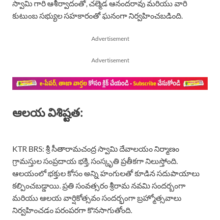
స్వామి గారి ఆశీర్వాదంతో, చల్మెడ ఆనందరావు మరియు వారి
కుటుంబ సభ్యుల సహకారంతో ఘనంగా నిర్వహించబడింది.
Advertisement
Advertisement
ఆలయ విశిష్టత:
KTR BRS: శ్రీ సీతారామచంద్ర స్వామి దేవాలయం నిర్మాణం
గ్రామస్తుల సంప్రదాయ భక్తి, సంస్కృతి ప్రతీకగా నిలుస్తోంది.
ఆలయంలో భక్తుల కోసం అన్ని హంగులతో కూడిన సదుపాయాలు
కల్పించబడ్డాయి. ప్రతి సంవత్సరం శ్రీరామ నవమి సందర్బంగా
మరియు ఆలయ వార్షికోత్సవం సందర్భంగా బ్రహ్మోత్సవాలు
నిర్వహించడం పరంపరగా కొనసాగుతోంది.