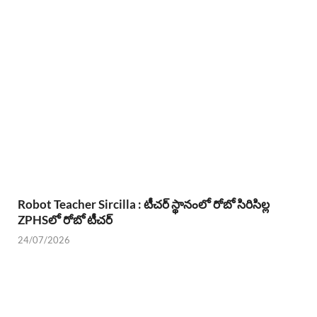
Robot Teacher Sircilla : టీచర్ స్థానంలో రోబో సిరిసిల్ల
ZPHSలో రోబో టీచర్
24/07/2026