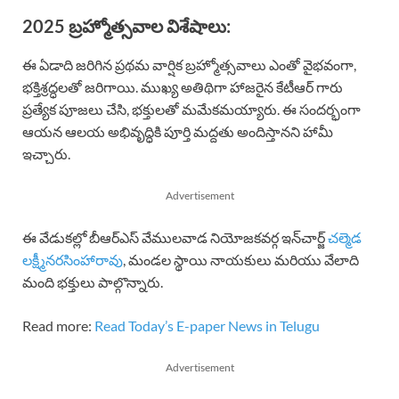
2025 బ్రహ్మోత్సవాల విశేషాలు:
ఈ ఏడాది జరిగిన ప్రథమ వార్షిక బ్రహ్మోత్సవాలు ఎంతో వైభవంగా,
భక్తిశ్రద్ధలతో జరిగాయి. ముఖ్య అతిథిగా హాజరైన కేటీఆర్ గారు
ప్రత్యేక పూజలు చేసి, భక్తులతో మమేకమయ్యారు. ఈ సందర్భంగా
ఆయన ఆలయ అభివృద్ధికి పూర్తి మద్దతు అందిస్తానని హామీ
ఇచ్చారు.
Advertisement
ఈ వేడుకల్లో బీఆర్ఎస్ వేములవాడ నియోజకవర్గ ఇన్‌చార్జ్
చల్మెడ
లక్ష్మీనరసింహారావు
, మండల స్థాయి నాయకులు మరియు వేలాది
మంది భక్తులు పాల్గొన్నారు.
Read more:
Read Today’s E-paper News in Telugu
Advertisement