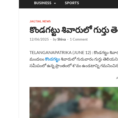
BUSINESS
SPORTS
JAGTIAL NEWS
కొండగట్టు శివారులో గుర్త
12/06/2025
-
by
Shiva
-
1 Comment
TELANGANAPATRIKA (JUNE 12) : కొండగట్టు శివారులో
మండలం
కొండగట్టు
శివారులో గురువారం గుర్తు తెలియ
సమీపంలో ఉన్న ప్రాంతంలో శ*వం ఉండటాన్ని గమనించిన 
A