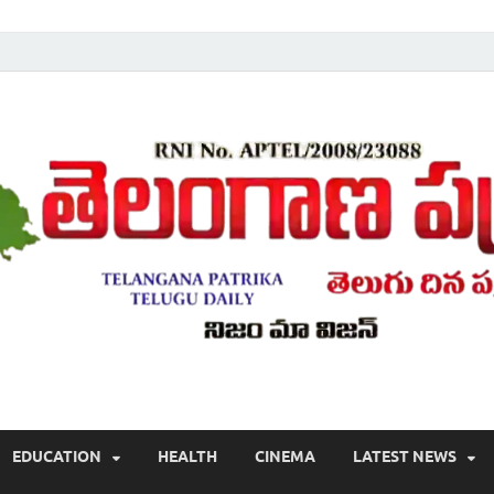
Telugu ,Latest Telangana News, Rajanna Sircilla News, Telangana Break
EDUCATION
HEALTH
CINEMA
LATEST NEWS
వార్తలు , తెలుగు వార్తలు , బ్రేకింగ్ న్యూస్ తెలుగులో , తెలంగాణ లో తాజా అప్‌డేట్