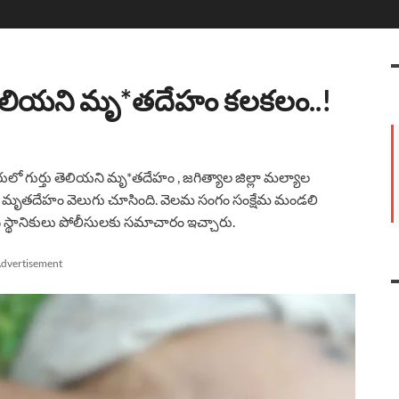
ు తెలియని మృ*తదేహం కలకలం..!
 గుర్తు తెలియని మృ*తదేహం , జగిత్యాల జిల్లా మల్యాల
ని మృతదేహం వెలుగు చూసింది. వెలమ సంగం సంక్షేమ మండలి
స్థానికులు పోలీసులకు సమాచారం ఇచ్చారు.
dvertisement