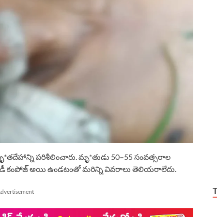
మృ*తదేహాన్ని పరిశీలించారు. మృ*తుడు 50–55 సంవత్సరాల
ిగా డీ కంపోజ్ అయి ఉండటంతో మరిన్ని వివరాలు తెలియరాలేదు.
dvertisement