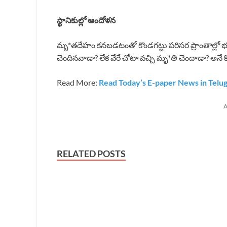
స్థానికుల్లో ఆందోళన
మృ*తదేహం కనబడటంతో కొండగట్టు పరిసర ప్రాంతాల్ల
చెందినవాడా? లేక వేరే చోటా వచ్చి మృ*తి చెందాడా? అనే క
Read More:
Read Today’s E-paper News in Telu
A
RELATED POSTS