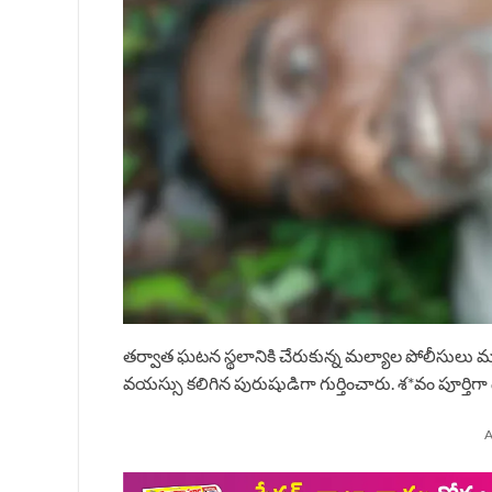
తర్వాత ఘటన స్థలానికి చేరుకున్న మల్యాల పోలీసులు 
వయస్సు కలిగిన పురుషుడిగా గుర్తించారు. శ*వం పూర్త
A