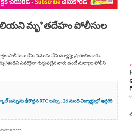
ు తెలియని మృ*తదేహం
పోలీసుల
యాల పోలీసులు కేసు నమోదు చేసి దర్యాప్తు ప్రారంభించారు.
ృ*తుడిని ఎవరికైనా గుర్తుపట్టిన వారు ఉంటే మల్యాల పోలీస్
T
ధ
గ
0
 బస్సును ఢీకొట్టిన RTC బస్సు.. 26 మంది విద్యార్థుల్లో ఇద్దరికి
H
మ
dvertisement