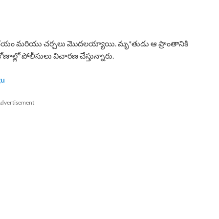
ో భయం మరియు చర్చలు మొదలయ్యాయి. మృ*తుడు ఆ ప్రాంతానికి
ోణాల్లో పోలీసులు విచారణ చేస్తున్నారు.
gu
dvertisement