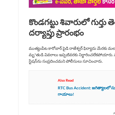
కొండగట్టు శివారులో గుర్త
దర్యాప్తు ప్రారంభం
ముత్యంపేట కారోబార్ పైడి రాజేశ్వర్ ఫిర్యాదు మేరకు మల్
మృ*తుడి వివరాలు ఇప్పటివరకు నిర్ధారించలేకపోయారు. మ
స్టేషన్‌ను సంప్రదించమని పోలీసులు సూచించారు.
Also Read
RTC Bus Accident: జగిత్యాలలో స్కూల్
గాయాలు!
A