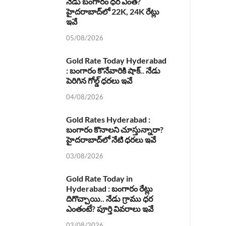
నేడు బంగారం ధర ఎంత?
హైదరాబాద్‌లో 22K, 24K రేట్లు
ఇవే
05/08/2026
Gold Rate Today Hyderabad
: బంగారం కొనేవారికి షాక్.. నేడు
పెరిగిన గోల్డ్ ధరలు ఇవే
04/08/2026
Gold Rates Hyderabad :
బంగారం కొనాలని చూస్తున్నారా?
హైదరాబాద్‌లో నేటి ధరలు ఇవే
03/08/2026
Gold Rate Today in
Hyderabad : బంగారం రేట్లు
దిగొచ్చాయి.. నేడు గ్రాము ధర
ఎంతంటే? పూర్తి వివరాలు ఇవే
02/08/2026