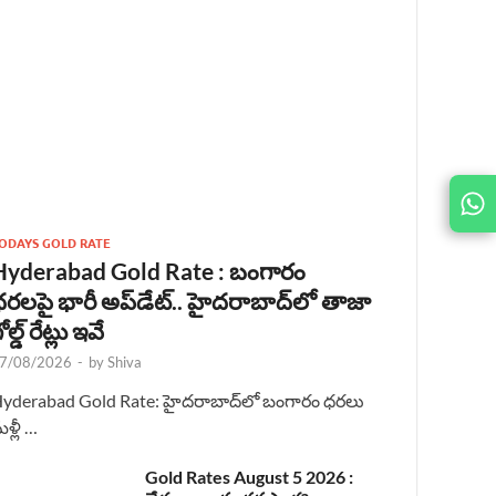
JOIN
US ON
ODAYS GOLD RATE
Hyderabad Gold Rate : బంగారం
రలపై భారీ అప్‌డేట్.. హైదరాబాద్‌లో తాజా
ోల్డ్ రేట్లు ఇవే
7/08/2026
-
by
Shiva
yderabad Gold Rate: హైదరాబాద్‌లో బంగారం ధరలు
ళ్లీ …
Gold Rates August 5 2026 :