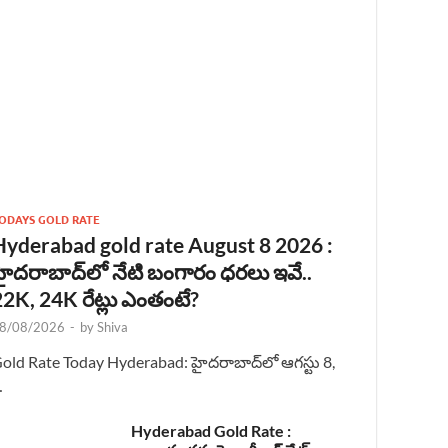
ODAYS GOLD RATE
Hyderabad gold rate August 8 2026 :
హైదరాబాద్‌లో నేటి బంగారం ధరలు ఇవే..
22K, 24K రేట్లు ఎంతంటే?
8/08/2026
-
by
Shiva
old Rate Today Hyderabad: హైదరాబాద్‌లో ఆగస్టు 8,
…
Hyderabad Gold Rate :