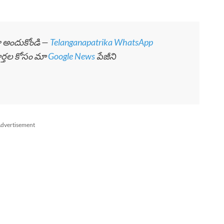
గా అందుకోండి —
Telanganapatrika WhatsApp
ార్తల కోసం మా
Google News
పేజీని
dvertisement