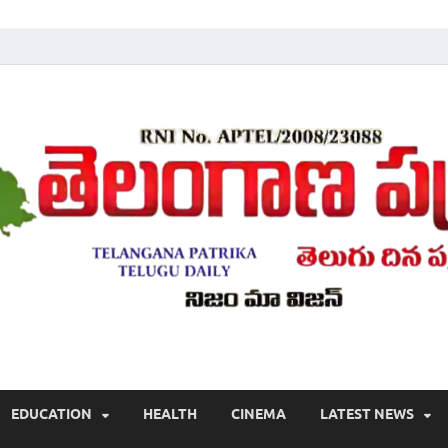
Telugu ,Latest Telangana News, Rajanna Sircilla News, Telangana Break
EDUCATION
HEALTH
CINEMA
LATEST NEWS
వార్తలు , తెలుగు వార్తలు , బ్రేకింగ్ న్యూస్ తెలుగులో , తెలంగాణ లో తాజా అప్‌డేట్