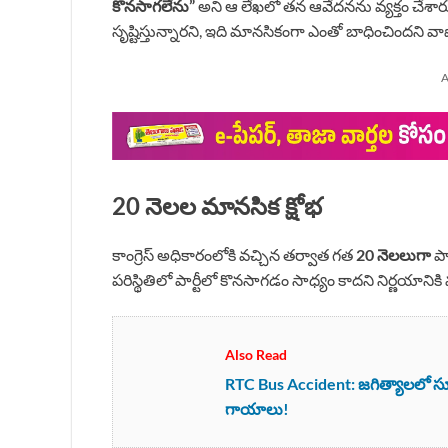
కొనసాగలేను”
అని ఆ లేఖలో తన ఆవేదనను వ్యక్తం చేశారు
సృష్టిస్తున్నారని, ఇది మానసికంగా ఎంతో బాధించిందని 
A
20 నెలల మానసిక క్షోభ
కాంగ్రెస్ అధికారంలోకి వచ్చిన తర్వాత గత
20 నెలలుగా
పా
పరిస్థితిలో పార్టీలో కొనసాగడం సాధ్యం కాదని నిర్ణయానికి
Also Read
RTC Bus Accident: జగిత్యాలలో స్కూల్
గాయాలు!