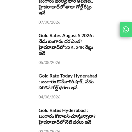
బంగారం ధరలపై భారీ అప్‌డేట్..
హైదరాబాద్‌లో తాజా గోల్డ్ రేట్లు
ఇవే
07/08/2026
JOIN
US ON
Gold Rates August 5 2026 :
నేడు బంగారం ధర ఎంత?
హైదరాబాద్‌లో 22K, 24K రేట్లు
ఇవే
05/08/2026
Gold Rate Today Hyderabad
: బంగారం కొనేవారికి షాక్.. నేడు
పెరిగిన గోల్డ్ ధరలు ఇవే
04/08/2026
Gold Rates Hyderabad :
బంగారం కొనాలని చూస్తున్నారా?
హైదరాబాద్‌లో నేటి ధరలు ఇవే
03/08/2026