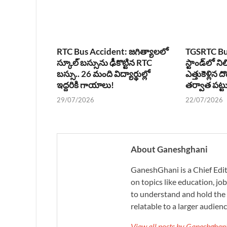
RTC Bus Accident: జగిత్యాలలో
TGSRTC Bus
స్కూల్ బస్సును ఢీకొట్టిన RTC
స్టాండ్‌లో న
బస్సు.. 26 మంది విద్యార్థుల్లో
ఎత్తుకెళ్లిన ద
ఇద్దరికి గాయాలు!
తర్వాత పట్ట
29/07/2026
22/07/2026
About Ganeshghani
GaneshGhani is a Chief Edito
on topics like education, job
to understand and hold the 
relatable to a larger audienc
View all posts by Ganeshgha