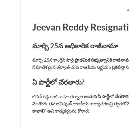
A
Jeevan Reddy Resignati
మార్చి 25న అధికారిక రాజీనామా
మార్చి 25న కాంగ్రెస్ పార్టీ
ప్రాథమిక సభ్యత్వానికి రాజీనా
సమావేశమైన తర్వాతే తుది రాజకీయ నిర్ణయం ప్రకటిస్తానని
ఏ పార్టీలో చేరతారు?
జీవన్ రెడ్డి రాజీనామా తర్వాత
ఆయన ఏ పార్టీలో చేరతార
నెలకొంది. తన భవిష్యత్ రాజకీయ కార్యాచరణపై త్వరలోనే స
కావాలి”
అని కార్యకర్తలను కోరారు.