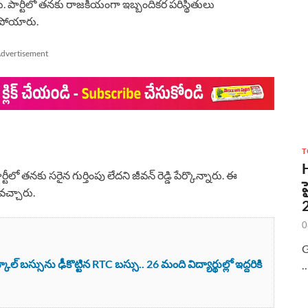
. పార్టీలో తనకు రాజకీయంగా ఇబ్బందికర పరిస్థితులు
వాపోయారు.
dvertisement
T
ర్టీలో తనకు సరైన గుర్తింపు లేదని జీవన్ రెడ్డి పేర్కొన్నారు. ఈ
 వచ్చారు.
0
G
 బస్సును ఢీకొట్టిన RTC బస్సు.. 26 మంది విద్యార్థుల్లో ఇద్దరికి