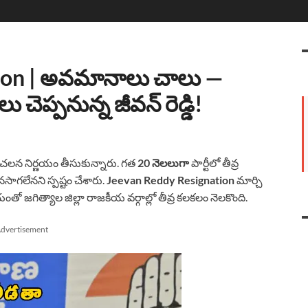
ion | అవమానాలు చాలు —
లు చెప్పనున్న జీవన్ రెడ్డి!
లన నిర్ణయం తీసుకున్నారు. గత
20 నెలలుగా
పార్టీలో తీవ్ర
సాగలేనని స్పష్టం చేశారు.
Jeevan Reddy Resignation
మార్చి
ో జగిత్యాల జిల్లా రాజకీయ వర్గాల్లో తీవ్ర కలకలం నెలకొంది.
dvertisement