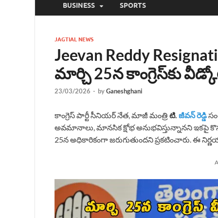
BUSINESS
SPORTS
JAGTIAL NEWS
Jeevan Reddy Resignat
మార్చి 25న కాంగ్రెస్‌కు వీడ్కో
23/03/2026
-
by
Ganeshghani
కాంగ్రెస్ పార్టీ సీనియర్ నేత, మాజీ మంత్రి
టి.
జీవన్ రెడ్డి
సంచ
అవమానాలు, మానసిక క్షోభ అనుభవిస్తున్నానని ఇకపై కొన
25న అధికారికంగా జరుగుతుందని ప్రకటించారు. ఈ నిర్ణయంత
A