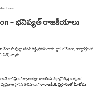
dvertisement
on – భవిష్యత్ రాజకీయాలు
మా
చేయనున్నట్లు జీవన్ రెడ్డి ప్రకటించారు. స్థానిక నేతలు, కార్యకర్తలతో
 పేర్కొన్నారు.
ు
అనే దానిపై జగిత్యాల జిల్లా రాజకీయ వర్గాల్లో తీవ్ర ఉత్కంఠ
్పష్టత ఇస్తానని తెలిపారు.
“నా రాజకీయ ప్రస్థానంలో మీ తోడు