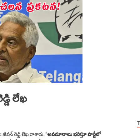
్డి లేఖ
ీవన్ రెడ్డి లేఖ రాశారు.
“అవమానాలు భరిస్తూ పార్టీలో