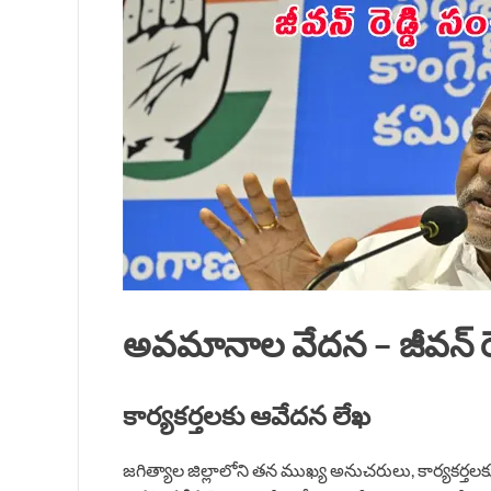
అవమానాల వేదన – జీవన్ రెడ
కార్యకర్తలకు ఆవేదన లేఖ
జగిత్యాల జిల్లాలోని తన ముఖ్య అనుచరులు, కార్యకర్తలకు జ