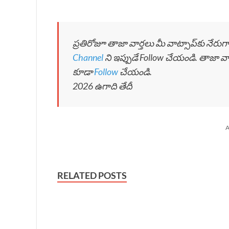
ప్రతిరోజూ తాజా వార్తలు మీ వాట్సాప్‌కు నేరు
Channel
ని ఇప్పుడే Follow చేయండి. తాజా వ
కూడా
Follow
చేయండి.
2026 ఉగాది తేదీ
A
RELATED POSTS